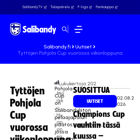
SalibandyTV
Tulospalvelu
F-liiga
Fanikauppa
Salibandy.fi
Uutiset
Tyttöjen Pohjola Cup vuorossa viikonloppuna
Lukukertoja:
202
Tyttöjen
Pohjola
SUOSITTUA
Ma
Cup
02.08.2
Pohjola
rkk
UUTISET
on
026
u
Salibandyliiton
Cup
Champions Cup
Hu
pelaajapolun
op
vauhtiin tässä
päätöstapahtuma,
vuorossa
on
jossa
kuussa –
en
viikonloppuna
pelaajat