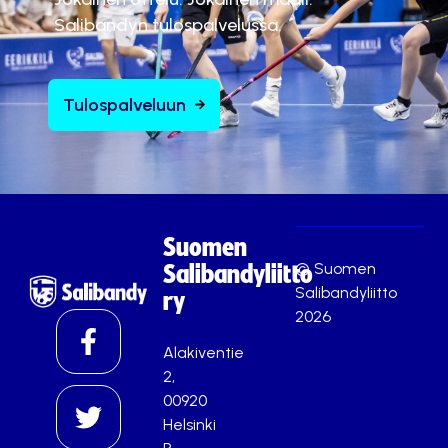
Salibandyn tulospalvelussa.
Tulospalveluun
Suomen
© Suomen
Salibandyliitto
Salibandyliitto
ry
2026
Alakiventie
2,
00920
Helsinki