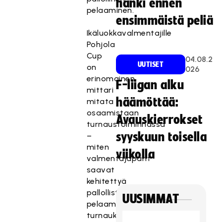
hanki ennen
pelaaminen.
ensimmäistä peliä
Ikäluokkavalmentajille
Pohjola
Cup
04.08.2
UUTISET
on
026
erinomainen
F-liigan alku
mittari
häämöttää:
mitata
osaamistaan
Avauskierrokset
turnaustoiminnassa
syyskuun toisella
–
miten
viikolla
valmentajaparit
saavat
kehitettyä
pallollista
UUSIMMAT
pelaamista
turnauksen