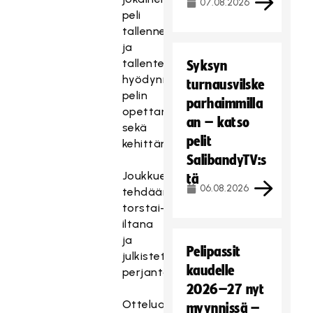
07.08.2026
peli
tallennetaan
ja
tallenteita
Syksyn
hyödynnetään
turnausvilske
pelin
parhaimmilla
opettamisessa
an – katso
sekä
pelit
kehittämisessä.
SalibandyTV:s
Joukkuevalinnat
tä
06.08.2026
tehdään
torstai-
iltana
ja
Pelipassit
julkistetaan
kaudelle
perjantaina.
2026–27 nyt
Otteluaikataulu:
myynnissä –