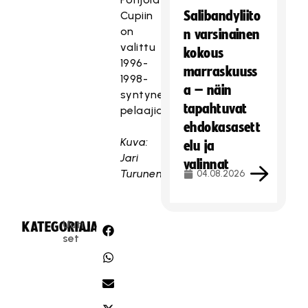
Salibandyliito
Cupiin
on
n varsinainen
valittu
kokous
1996-
marraskuuss
1998-
a – näin
syntyneitä
tapahtuvat
pelaajia.
ehdokasasett
Kuva:
elu ja
Jari
valinnat
Turunen.
04.08.2026
Uuti
KATEGORIA:
JAA:
set