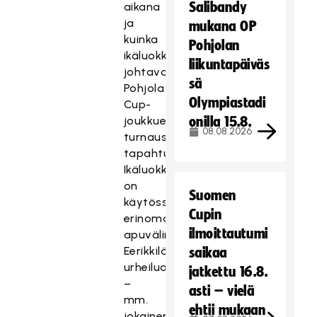
Salibandy
aikana
ja
mukana OP
kuinka
Pohjolan
ikäluokkavalmentajat
liikuntapäiväs
johtavat
sä
Pohjola
Olympiastadi
Cup-
joukkueitaan
onilla 15.8.
08.08.2026
turnausmuotoisessa
tapahtumassa.
Ikäluokkavalmentajillaan
on
Suomen
käytössään
Cupin
erinomaiset
ilmoittautumi
apuvälineet
Eerikkilän
saikaa
urheiluopistolla
jatkettu 16.8.
–
asti – vielä
mm.
ehtii mukaan
jokainen