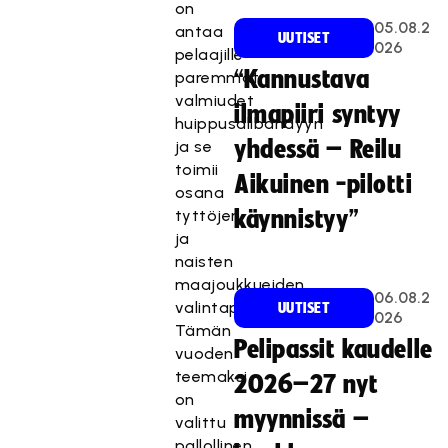
on
05.08.2
antaa
UUTISET
026
pelaajille
“Kannustava
paremmat
valmiudet
ilmapiiri syntyy
huippusalibandyyn
yhdessä – Reilu
ja se
toimii
Aikuinen -pilotti
osana
tyttöjen
käynnistyy”
ja
naisten
maajoukkueiden
06.08.2
valintaprosessia.
UUTISET
026
Tämän
Pelipassit kaudelle
vuoden
teemaksi
2026–27 nyt
on
myynnissä –
valittu
pallollinen