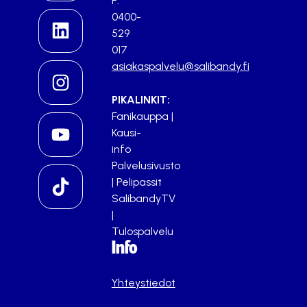
P.
0400-
529
017
asiakaspalvelu@salibandy.fi
PIKALINKIT:
Fanikauppa
|
Kausi-
info
Palvelusivusto
|
Pelipassit
SalibandyTV
|
Tulospalvelu
Info
Yhteystiedot