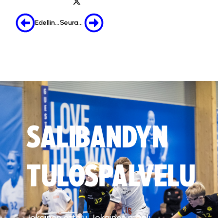
Edellinen
Seuraava
SALIBANDYN
TULOSPALVELU
Jokainen ottelu. Jokainen maali.