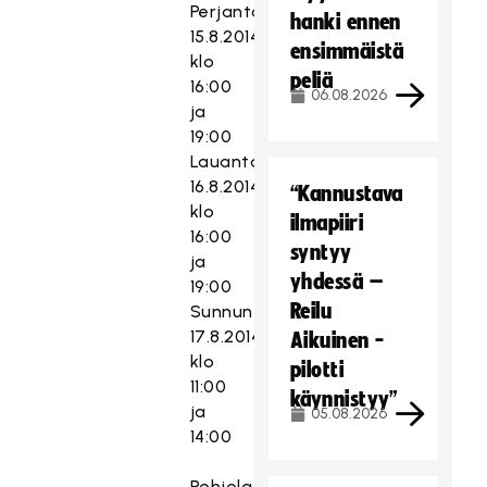
Perjantai
hanki ennen
15.8.2014
ensimmäistä
klo
peliä
16:00
06.08.2026
ja
19:00
Lauantai
16.8.2014
“Kannustava
klo
ilmapiiri
16:00
syntyy
ja
yhdessä –
19:00
Reilu
Sunnuntai
17.8.2014
Aikuinen -
klo
pilotti
11:00
käynnistyy”
ja
05.08.2026
14:00
Pohjola