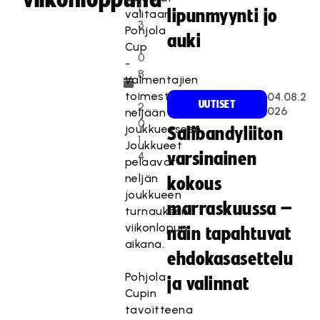
1
lipunmyynti jo
valitaan
3
Pohjola
auki
.
Cup
0
-
8
valmentajien
.
toimesta
04.08.2
UUTISET
2
026
neljään
0
joukkueeseen.
Salibandyliiton
1
Joukkueet
4
varsinainen
pelaavat
neljän
kokous
joukkueen
marraskuussa –
turnauksen
viikonlopun
näin tapahtuvat
aikana.
ehdokasasettelu
Pohjola
ja valinnat
Cupin
tavoitteena