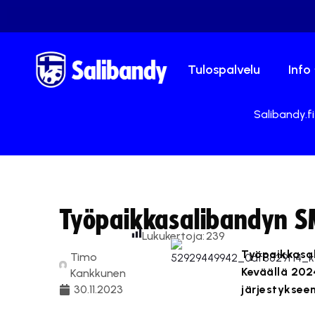
Tulospalvelu
Info
Salibandy.fi
Työpaikkasalibandyn SM
Lukukertoja:
239
Työpaikkasal
Timo
Keväällä 202
Kankkunen
30.11.2023
järjestykseen