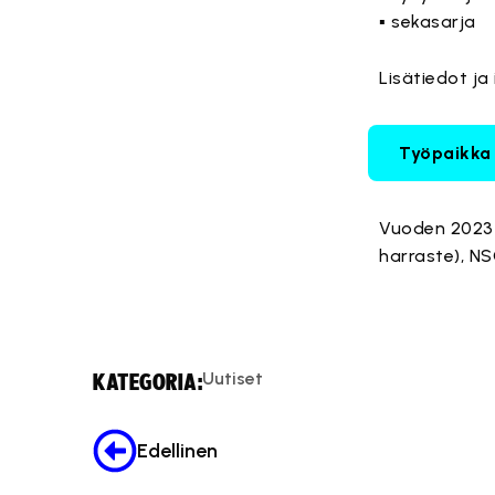
▪ sekasarja
Lisätiedot ja
Työpaikka
Vuoden 2023 h
harraste), N
Uutiset
KATEGORIA:
Edellinen