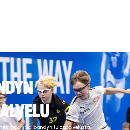
NDYN
ALVELU
inen maali. Salibandyn tulospalvelussa.