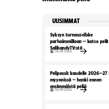
UUSIMMAT
Syksyn turnausvilske
parhaimmillaan – katso pelit
SalibandyTV:stä
06.08.2026
Pelipassit kaudelle 2026–27
myynnissä – hanki ennen
ensimmäistä peliä
06.08.2026