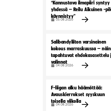
“Kannustava ilmapiiri syntyy
yhdessä – Reilu Aikuinen -pil
käynnistyy”
05.08.2026
Salibandyliiton varsinainen
kokous marraskuussa – näin
tapahtuvat ehdokasasettelu 
valinnat
04.08.2026
F-liigan alku häämöttää:
Avauskierrokset syyskuun
toisella viikolla
04.08.2026