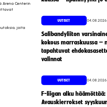
ä Arena Centerin
uttavat
04.08.2026
UUTISET
utoksia, joita
Salibandyliiton varsinain
kokous marraskuussa – 
tapahtuvat ehdokasasette
valinnat
04.08.2026
UUTISET
F-liigan alku häämöttää:
Avauskierrokset syyskuu