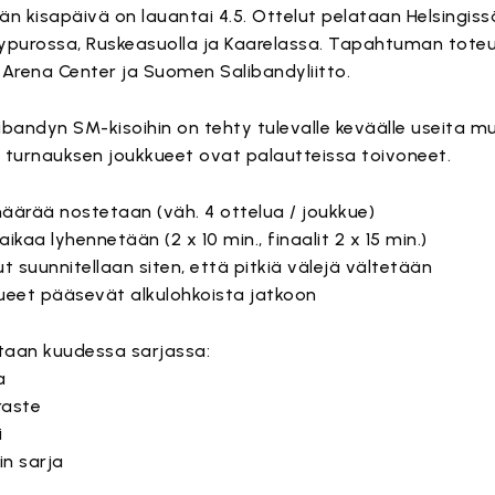
n kisapäivä on lauantai 4.5. Ottelut pelataan Helsingiss
llypurossa, Ruskeasuolla ja Kaarelassa. Tapahtuman tote
 Arena Center ja Suomen Salibandyliitto.
bandyn SM-kisoihin on tehty tulevalle keväälle useita mu
 turnauksen joukkueet ovat palautteissa toivoneet.
määrää nostetaan (väh. 4 ottelua / joukkue)
aikaa lyhennetään (2 x 10 min., finaalit 2 x 15 min.)
lut suunnitellaan siten, että pitkiä välejä vältetään
kueet pääsevät alkulohkoista jatkoon
ataan kuudessa sarjassa:
a
raste
i
in sarja