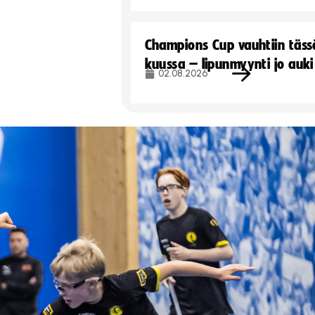
Champions Cup vauhtiin täss
kuussa – lipunmyynti jo auki
02.08.2026