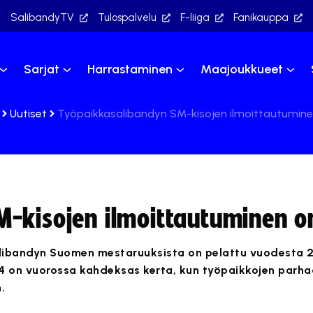
SalibandyTV
Tulospalvelu
F-liiga
Fanikauppa
Sarjat
Harrastaminen
Maajoukkueet
Uutiset
Työpaikkasalibandyn SM-kisojen ilmoittautumine
-kisojen ilmoittautuminen o
ibandyn Suomen mestaruuksista on pelattu vuodesta 20
4 on vuorossa kahdeksas kerta, kun työpaikkojen parha
.