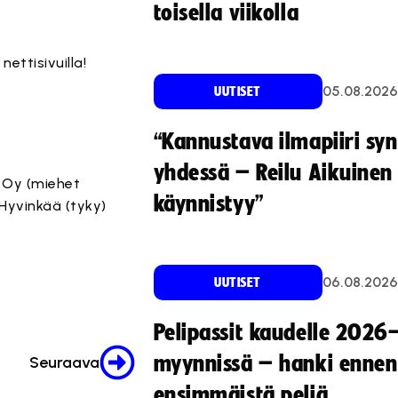
toisella viikolla
ettisivuilla!
05.08.2026
UUTISET
“Kannustava ilmapiiri sy
yhdessä – Reilu Aikuinen 
r Oy (miehet
käynnistyy”
Hyvinkää (tyky)
06.08.2026
UUTISET
Pelipassit kaudelle 2026
myynnissä – hanki ennen
Seuraava
ensimmäistä peliä