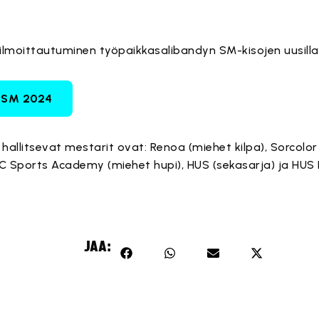
 ilmoittautuminen työpaikkasalibandyn SM-kisojen uusilla n
 SM 2024
allitsevat mestarit ovat: Renoa (miehet kilpa), Sorcolo
SC Sports Academy (miehet hupi), HUS (sekasarja) ja HUS 
JAA: