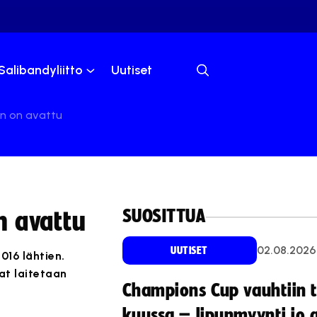
Salibandyliitto
Uutiset
n on avattu
SUOSITTUA
n avattu
02.08.2026
UUTISET
16 lähtien.
at laitetaan
Champions Cup vauhtiin 
kuussa – lipunmyynti jo 