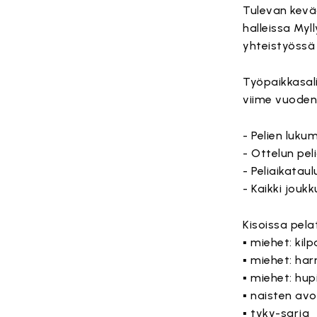
Tulevan kevää
halleissa My
yhteistyössä
Työpaikkasali
viime vuoden
- Pelien luku
- Ottelun peli
- Peliaikatau
- Kaikki jouk
Kisoissa pel
▪ miehet: kilp
▪ miehet: har
▪ miehet: hup
▪ naisten avo
▪ tyky-sarja