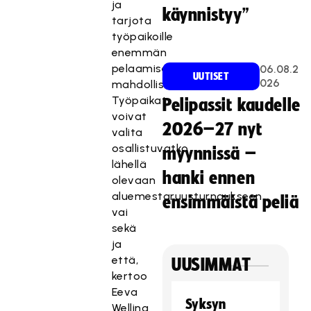
ja
käynnistyy”
tarjota
työpaikoille
enemmän
pelaamisen
06.08.2
UUTISET
026
mahdollisuuksia.
Työpaikat
Pelipassit kaudelle
voivat
2026–27 nyt
valita
osallistuvatko
myynnissä –
lähellä
hanki ennen
olevaan
aluemestaruusturnaukseen
ensimmäistä peliä
vai
sekä
ja
että,
UUSIMMAT
kertoo
Eeva
Syksyn
Welling