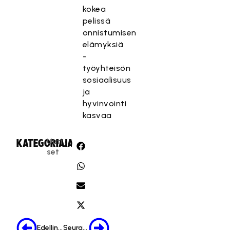
kokea
pelissä
onnistumisen
elämyksiä
-
työyhteisön
sosiaalisuus
ja
hyvinvointi
kasvaa
Uuti
KATEGORIA:
JAA:
set
Edellinen
Seuraava