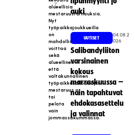
lipunmyynti jo
7
alueellisia
auki
mestaruusturnauksia.
Nyt
työpaikkajoukkueilla
on
04.08.2
UUTISET
026
mahdollisuus
voittaa
Salibandyliiton
sekä
varsinainen
alueellinen
että
kokous
valtakunnallinen
marraskuussa –
työpaikkasalibandyn
mestaruus
näin tapahtuvat
tai
ehdokasasettelu
pelata
vain
ja valinnat
jommassakummassa.