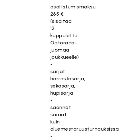
osallistumismaksu
265 €
(sisältää
12
kappaletta
Gatorade-
juomaa
joukkueelle)
-
sarjat:
harrastesarja,
sekasarja,
hupisarja
-
säännöt
samat
kuin
aluemestaruusturnauksissa
-