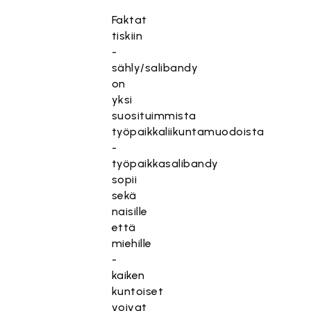
Faktat
tiskiin
-
sähly/salibandy
on
yksi
suosituimmista
työpaikkaliikuntamuodoista
-
työpaikkasalibandy
sopii
sekä
naisille
että
miehille
-
kaiken
kuntoiset
voivat