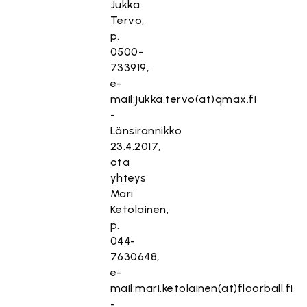
Jukka
Tervo,
p.
0500-
733919,
e-
mail:jukka.tervo(at)qmax.fi
-
Länsirannikko
23.4.2017,
ota
yhteys
Mari
Ketolainen,
p.
044-
7630648,
e-
mail:mari.ketolainen(at)floorball.fi
-