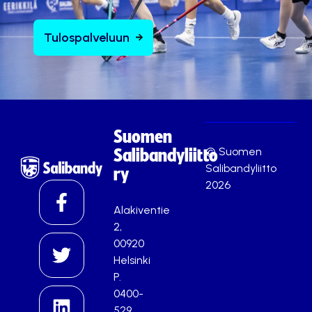
Tulospalveluun
Suomen
© Suomen
Salibandyliitto
Salibandyliitto
ry
2026
Alakiventie
2,
00920
Helsinki
P.
0400-
529