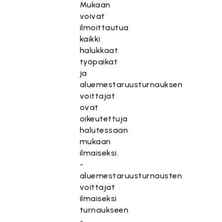
Mukaan
voivat
ilmoittautua
kaikki
halukkaat
työpaikat
ja
aluemestaruusturnauksen
voittajat
ovat
oikeutettuja
halutessaan
mukaan
ilmaiseksi.
-
aluemestaruusturnausten
voittajat
ilmaiseksi
turnaukseen
-