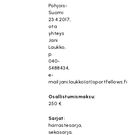
Pohjois-
Suomi
23.4.2017,
ota
yhteys
Jani
Laukko,
p.
040-
5488434,
e-
mail:jani.laukko(at)sportfellows.fi
Osallistumismaksu:
250 €
Sarjat:
harrastesarja,
sekasarja,