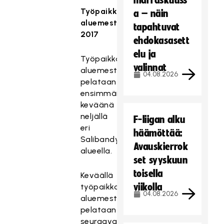
marraskuuss
Työpaikkasalibandyn
a – näin
aluemestaruusturnaukset
tapahtuvat
2017
ehdokasasett
elu ja
Työpaikkasalibandyn
valinnat
aluemestaruusturnauksia
04.08.2026
pelataan
ensimmäisenä
keväänä
neljällä
F-liigan alku
eri
häämöttää:
Salibandyliiton
Avauskierrok
alueella.
set syyskuun
toisella
Keväällä
viikolla
työpaikkasalibandyn
04.08.2026
aluemestaruusturnauksia
pelataan
seuraavasti: