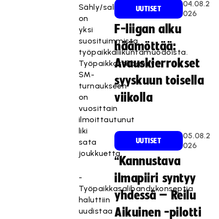
04.08.2
Sähly/salibandy
UUTISET
026
on
F-liigan alku
yksi
suosituimmista
häämöttää:
työpaikkaliikuntamuodoista.
Avauskierrokset
Työpaikkasalibandyn
SM-
syyskuun toisella
turnaukseen
viikolla
on
vuosittain
ilmoittautunut
liki
05.08.2
UUTISET
sata
026
joukkuetta.
“Kannustava
ilmapiiri syntyy
-
Työpaikkasalibandykonseptia
yhdessä – Reilu
haluttiin
Aikuinen -pilotti
uudistaa