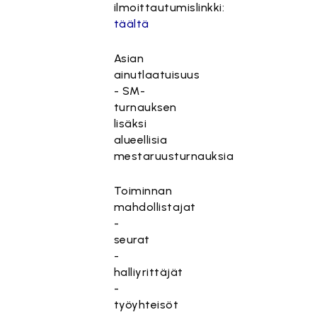
ilmoittautumislinkki:
täältä
Asian
ainutlaatuisuus
- SM-
turnauksen
lisäksi
alueellisia
mestaruusturnauksia
Toiminnan
mahdollistajat
-
seurat
-
halliyrittäjät
-
työyhteisöt