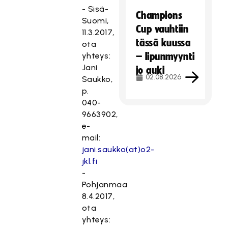
- Sisä-
Champions
Suomi,
Cup vauhtiin
11.3.2017,
tässä kuussa
ota
yhteys:
– lipunmyynti
Jani
jo auki
02.08.2026
Saukko,
p.
040-
9663902,
e-
mail:
jani.saukko(at)o2-
jkl.fi
-
Pohjanmaa
8.4.2017,
ota
yhteys: