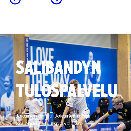
SALIBANDYN
TULOSPALVELU
Jokainen ottelu. Jokainen maali.
Salibandyn tulospalvelussa.