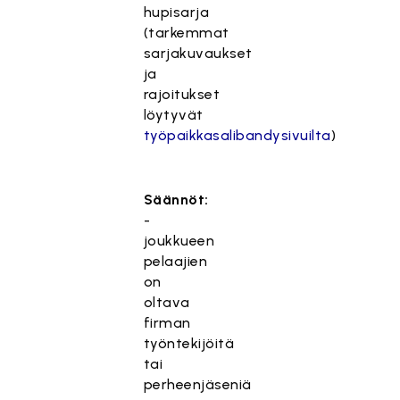
hupisarja
(tarkemmat
sarjakuvaukset
ja
rajoitukset
löytyvät
työpaikkasalibandysivuilta
)
Säännöt:
-
joukkueen
pelaajien
on
oltava
firman
työntekijöitä
tai
perheenjäseniä