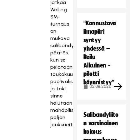
jatkaa
Welling.
SM-
“Kannustava
turnaus
on
ilmapiiri
mukava
syntyy
salibandykauden
yhdessä –
päätös,
Reilu
kun se
Aikuinen -
pelataan
pilotti
toukokuun
puolivälissä
käynnistyy”
05.08.2026
ja toki
sinne
halutaan
mahdollisimman
Salibandyliito
paljon
n varsinainen
joukkueita.
kokous