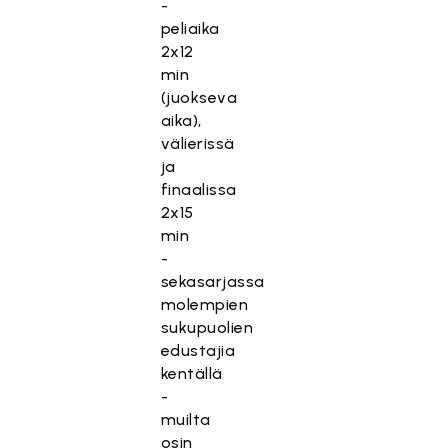
-
peliaika
2x12
min
(juokseva
aika),
välierissä
ja
finaalissa
2x15
min
-
sekasarjassa
molempien
sukupuolien
edustajia
kentällä
-
muilta
osin