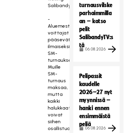
turnausvilske
Salibandyliitosta.
parhaimmilla
-
an – katso
Aluemestaruusturnausten
pelit
voittajat
SalibandyTV:s
pääsevät
tä
ilmaiseksi
06.08.2026
SM-
turnaukseen.
Muille
SM-
Pelipassit
turnaus
kaudelle
maksaa,
2026–27 nyt
mutta
myynnissä –
kaikki
hanki ennen
halukkaat
voivat
ensimmäistä
siihen
peliä
osallistua,
06.08.2026