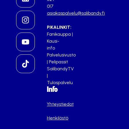
017
asiakaspalvelu@salibandy.fi
PIKALINKIT:
Fanikauppa
|
Kausi-
info
Palvelusivusto
|
Pelipassit
SalibandyTV
|
Tulospalvelu
Info
Yhteystiedot
Henkilöstö