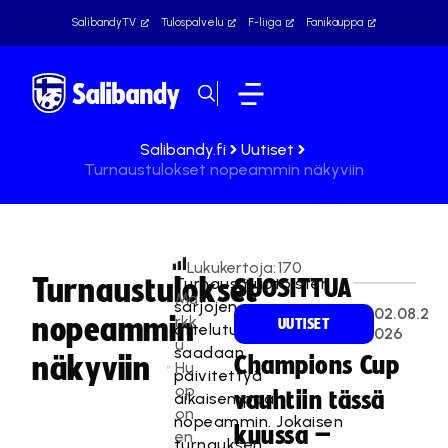
SalibandyTV
Tulospalvelu
F-liiga
Fanikauppa
Salibandy.fi
Uutiset
Turnaustulokset nopeammin näkyviin
Lukukertoja:
170
Turnaustulokset
Turnausmuotoisten
SUOSITTUA
Ma
sarjojen
02.08.2
nopeammin
rkk
UUTISET
ottelutulokset
026
u
saadaan
näkyviin
Champions Cup
Hu
päivitettyä
op
vauhtiin tässä
aikaisempaa
on
nopeammin. Jokaisen
kuussa –
en
turnauksen