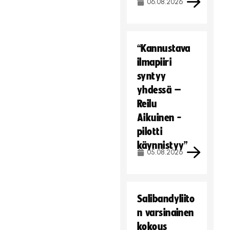
06.08.2026
“Kannustava
ilmapiiri
syntyy
yhdessä –
Reilu
Aikuinen -
pilotti
käynnistyy”
05.08.2026
Salibandyliito
n varsinainen
kokous