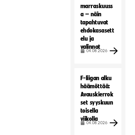
marraskuuss
a – näin
tapahtuvat
ehdokasasett
elu ja
valinnat
04.08.2026
F-liigan alku
häämöttää:
Avauskierrok
set syyskuun
toisella
viikolla
04.08.2026