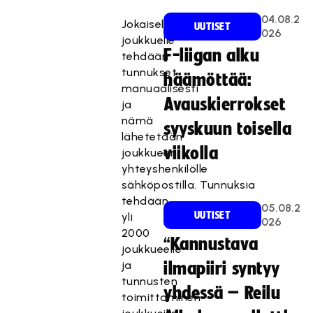
04.08.2
Jokaiselle
UUTISET
026
joukkuelle
F-liigan alku
tehdään
tunnukset
häämöttää:
manuaalisesti
Avauskierrokset
ja
nämä
syyskuun toisella
lähetetään
viikolla
joukkueen
yhteyshenkilölle
sähköpostilla. Tunnuksia
tehdään
05.08.2
UUTISET
yli
026
2000
“Kannustava
joukkueelle
ja
ilmapiiri syntyy
tunnusten
yhdessä – Reilu
toimittaminen