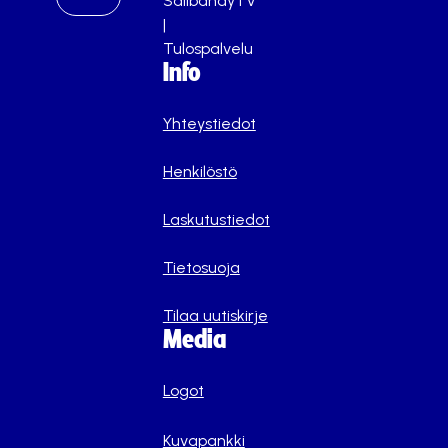
SalibandyTV
|
Tulospalvelu
Info
Yhteystiedot
Henkilöstö
Laskutustiedot
Tietosuoja
Tilaa uutiskirje
Media
Logot
Kuvapankki