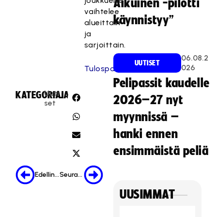
joukkueille
Aikuinen -pilotti
vaihtelee
käynnistyy”
alueittain
ja
sarjoittain.
06.08.2
UUTISET
026
Tulospalveluun
.
Pelipassit kaudelle
Uuti
KATEGORIA:
JAA:
2026–27 nyt
set
myynnissä –
hanki ennen
ensimmäistä peliä
Edellinen
Seuraava
UUSIMMAT