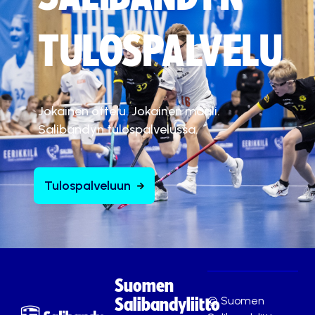
TULOSPALVELU
Jokainen ottelu. Jokainen maali.
Salibandyn tulospalvelussa.
Tulospalveluun
Suomen
© Suomen
Salibandyliitto