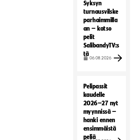
Syksyn
turnausvilske
parhaimmilla
an – katso
pelit
SalibandyTV:s
tä
06.08.2026
Pelipassit
kaudelle
2026–27 nyt
myynnissä –
hanki ennen
ensimmäistä
peliä