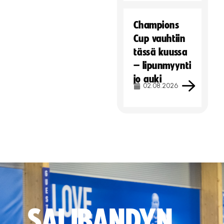
Champions
Cup vauhtiin
tässä kuussa
– lipunmyynti
jo auki
02.08.2026
SALIBANDYN