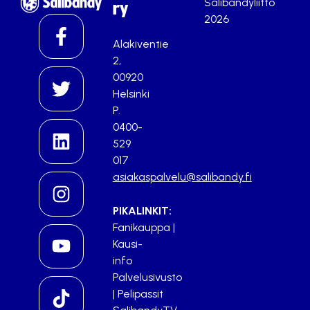
Salibandyliitto
ry
2026
Alakiventie
2,
00920
Helsinki
P.
0400-
529
017
asiakaspalvelu@salibandy.fi
PIKALINKIT:
Fanikauppa
|
Kausi-
info
Palvelusivusto
|
Pelipassit