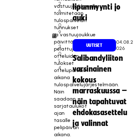
2
lipunmyynti jo
vastuujoukkueelle
6
toimitetaan
auki
.
tulospalvelun
0
tunnukset
9
ja vastuujoukkue
.
päivittää
04.08.2
UUTISET
2
026
pelattujen
0
otteluiden
Salibandyliiton
1
tulokset
4
varsinainen
ottelupäivän
aikana
kokous
tulospalvelujärjestelmään.
marraskuussa –
Näin
saadaan
näin tapahtuvat
sarjataulukot
ehdokasasettelu
ajan
tasalle
ja valinnat
pelipäivän
aikana.