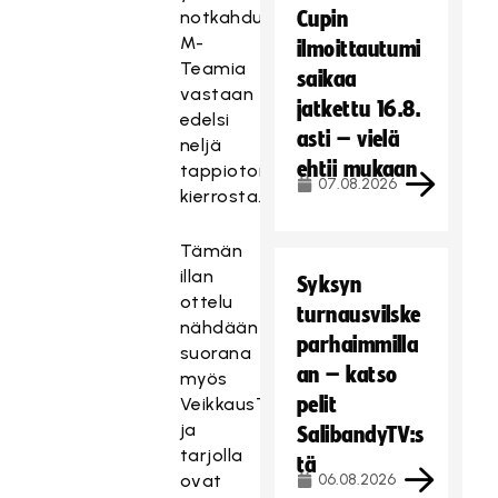
notkahdusta
Cupin
M-
ilmoittautumi
Teamia
saikaa
vastaan
jatkettu 16.8.
edelsi
asti – vielä
neljä
ehtii mukaan
tappiotonta
07.08.2026
kierrosta.
Tämän
illan
Syksyn
ottelu
turnausvilske
nähdään
parhaimmilla
suorana
an – katso
myös
pelit
VeikkausTV:ssä,
ja
SalibandyTV:s
tarjolla
tä
ovat
06.08.2026