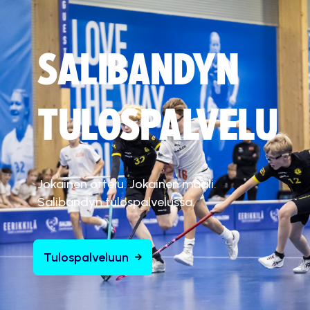
SALIBANDYN
TULOSPALVELU
Jokainen ottelu. Jokainen maali.
Salibandyn tulospalvelussa.
Tulospalveluun