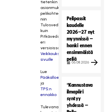
tietenkin
asianmukaiset
pelikohteet
Pelipassit
niin
Tulosvedossa
kaudelle
kuin
2026–27 nyt
Pitkävedon
myynnissä –
eri
hanki ennen
versioissakin.
ensimmäistä
Veikkauksen
peliä
sivuille
06.08.2026
Lue
Pääkalloennakko
ja
“Kannustava
TPS:n
ilmapiiri
ennakko
syntyy
yhdessä –
Tulevana