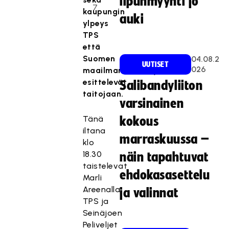
lipunmyynti jo
7
kaupungin
auki
ylpeys
TPS
että
Suomen
04.08.2
UUTISET
026
maailmanmestarijoukkue
esittelevät
Salibandyliiton
taitojaan.
varsinainen
Tänä
kokous
iltana
marraskuussa –
klo
18.30
näin tapahtuvat
taistelevat
ehdokasasettelu
Marli
Areenalla
ja valinnat
TPS ja
Seinäjoen
Peliveljet