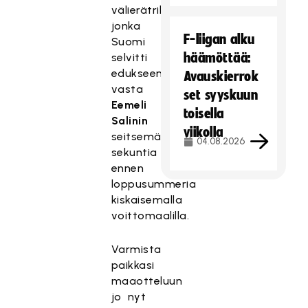
välierätrillerissä,
jonka
F-liigan alku
Suomi
häämöttää:
selvitti
edukseen
Avauskierrok
vasta
set syyskuun
Eemeli
toisella
Salinin
viikolla
seitsemän
04.08.2026
sekuntia
ennen
loppusummeria
kiskaisemalla
voittomaalilla.
Varmista
paikkasi
maaotteluun
jo nyt