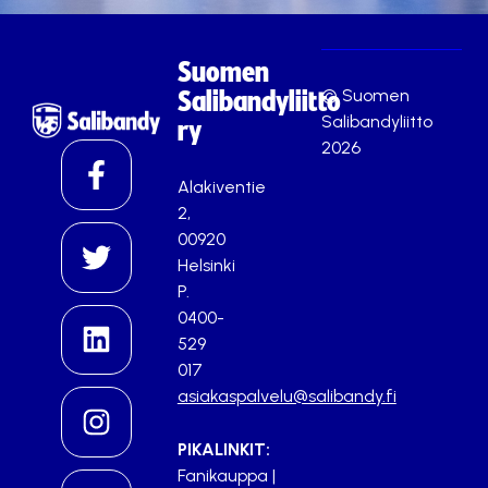
Suomen
© Suomen
Salibandyliitto
Salibandyliitto
ry
2026
Alakiventie
2,
00920
Helsinki
P.
0400-
529
017
asiakaspalvelu@salibandy.fi
PIKALINKIT:
Fanikauppa
|