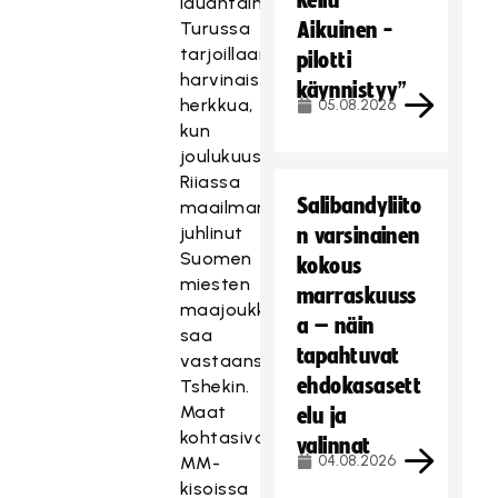
Reilu
lauantaina
Turussa
Aikuinen -
tarjoillaan
pilotti
harvinaista
käynnistyy”
herkkua,
05.08.2026
kun
joulukuussa
Riiassa
Salibandyliito
maailmanmestaruutta
juhlinut
n varsinainen
Suomen
kokous
miesten
marraskuuss
maajoukkue
a – näin
saa
tapahtuvat
vastaansa
ehdokasasett
Tshekin.
Maat
elu ja
kohtasivat
valinnat
04.08.2026
MM-
kisoissa