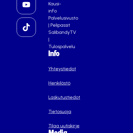
Kausi-
info
Palvelusivusto
|
Pelipassit
SalibandyTV
|
Tulospalvelu
Info
Yhteystiedot
Henkilöstö
Laskutustiedot
Tietosuoja
Tilaa uutiskirje
Media