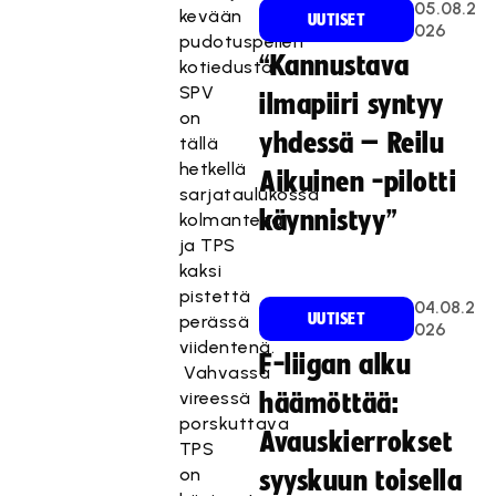
05.08.2
kevään
UUTISET
026
pudotuspelien
“Kannustava
kotiedusta.
SPV
ilmapiiri syntyy
on
yhdessä – Reilu
tällä
hetkellä
Aikuinen -pilotti
sarjataulukossa
käynnistyy”
kolmantena
ja TPS
kaksi
pistettä
04.08.2
UUTISET
perässä
026
viidentenä.
F-liigan alku
Vahvassa
vireessä
häämöttää:
porskuttava
Avauskierrokset
TPS
on
syyskuun toisella