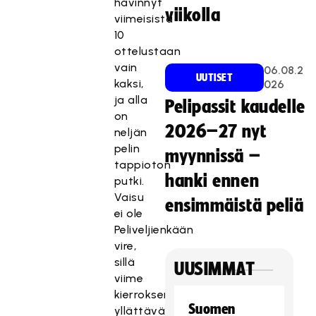
hävinnyt
viikolla
viimeisistä
10
ottelustaan
vain
06.08.2
UUTISET
kaksi,
026
ja alla
Pelipassit kaudelle
on
2026–27 nyt
neljän
pelin
myynnissä –
tappioton
hanki ennen
putki.
Vaisu
ensimmäistä peliä
ei ole
Peliveljienkään
vire,
sillä
UUSIMMAT
viime
kierroksen
Suomen
yllättävää