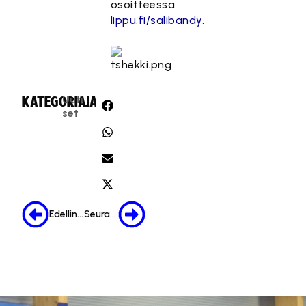
osoitteessa
lippu.fi/salibandy
.
Uuti
KATEGORIA:
JAA:
set
Edellinen
Seuraava