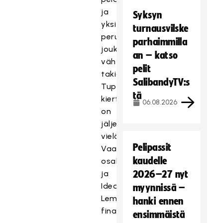
ja
Syksyn
yksi
turnausvilske
peruttiin
parhaimmilla
joukkueiden
an – katso
vähyyden
pelit
takia.
SalibandyTV:s
Tupla+Katusähly-
tä
kiertuetta
06.08.2026
on
jäljellä
vielä
Pelipassit
Vaasan
kaudelle
osakilpailu
ja
2026–27 nyt
Ideapark
myynnissä –
Lempäälän
hanki ennen
finaalitapahtuma!
ensimmäistä