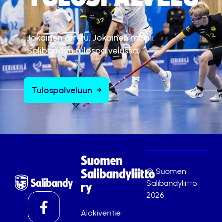
Jokainen ottelu. Jokainen maali.
Salibandyn tulospalvelussa.
Tulospalveluun
Suomen
© Suomen
Salibandyliitto
Salibandyliitto
ry
2026
Alakiventie