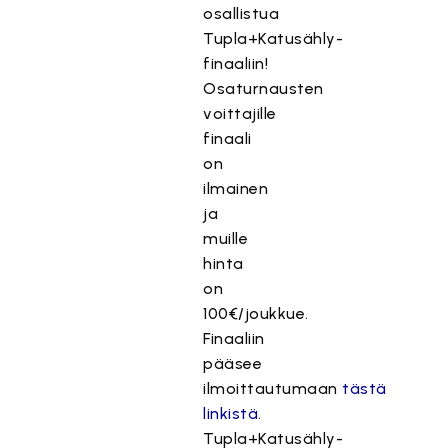
osallistua
Tupla+Katusähly-
finaaliin!
Osaturnausten
voittajille
finaali
on
ilmainen
ja
muille
hinta
on
100€/joukkue.
Finaaliin
pääsee
ilmoittautumaan
tästä
linkistä
.
Tupla+Katusähly-