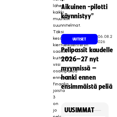
lähes
Aikuinen -pilotti
kaikki
käynnistyy”
muutkin
suunnitelmat.
Täksi
06.08.2
kesäksi
UUTISET
026
kiertuekalenteriin
Pelipassit kaudelle
saatiin
kuitenkin
2026–27 nyt
viisi
myynnissä –
osakilpailua
hanki ennen
ennen
finaalia,
ensimmäistä peliä
joista
3
on
UUSIMMAT
jo
pelattu