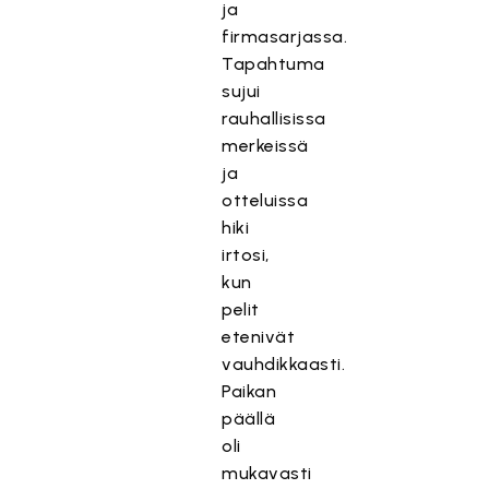
ja
firmasarjassa.
Tapahtuma
sujui
rauhallisissa
merkeissä
ja
otteluissa
hiki
irtosi,
kun
pelit
etenivät
vauhdikkaasti.
Paikan
päällä
oli
mukavasti