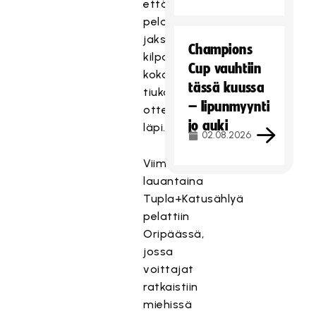
että
pelaajat
jaksoivat
Champions
kilpailla
Cup vauhtiin
koko
tässä kuussa
tiukan
– lipunmyynti
otteluohjelman
jo auki
läpi.
02.08.2026
Viime
lauantaina
Tupla+Katusählyä
pelattiin
Oripäässä,
jossa
voittajat
ratkaistiin
miehissä