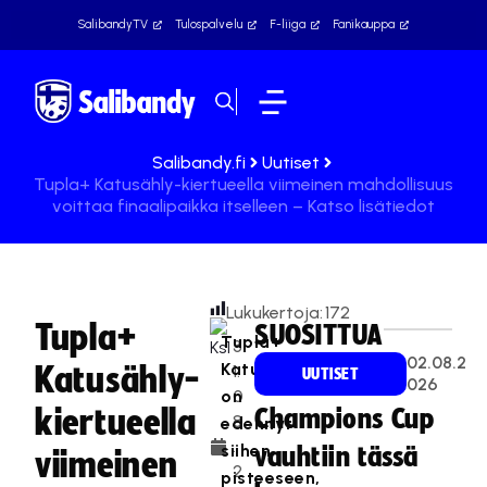
SalibandyTV
Tulospalvelu
F-liiga
Fanikauppa
Salibandy.fi
Uutiset
Tupla+ Katusähly-kiertueella viimeinen mahdollisuus
voittaa finaalipaikka itselleen – Katso lisätiedot
Lukukertoja:
172
Tupla+
SUOSITTUA
Tupla+
3
02.08.2
Katusähly
Katusähly-
1.
UUTISET
026
on
0
kiertueella
Champions Cup
8
edennyt
.
siihen
vauhtiin tässä
viimeinen
2
pisteeseen,