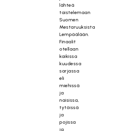
lähteä
taistelemaan
Suomen
Mestaruuksista
Lempäälään.
Finaalit
otellaan
kaikissa
kuudessa
sarjassa
eli
miehissä
ja
naisissa,
tytöissä
ja
pojissa
ja