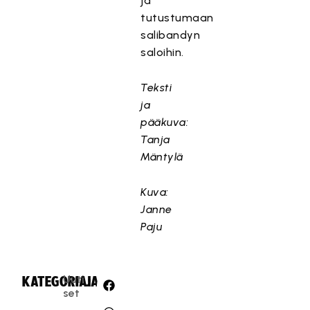
ja
tutustumaan
salibandyn
saloihin.
Teksti
ja
pääkuva:
Tanja
Mäntylä
Kuva:
Janne
Paju
Uuti
KATEGORIA:
JAA:
set