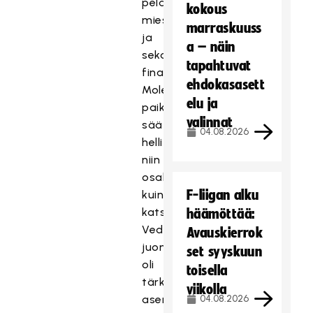
pelattiin
kokous
miesten
marraskuuss
ja
a – näin
sekasarjan
tapahtuvat
finaalipaikoista.
ehdokasasett
Molemmilla
elu ja
paikkakunnilla
valinnat
sää
04.08.2026
helli
niin
osallistujia
F-liigan alku
kuin
katsojiakin.
häämöttää:
Veden
Avauskierrok
juominen
set syyskuun
oli
toisella
tärkeässä
viikolla
asemassa,
04.08.2026