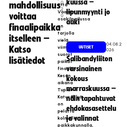
kuussa –
0
mahdollisuus
että
2
lipunmyynti jo
Vaasan
voittaa
0
osakilpailussa
auki
finaalipaikka
on
tarjolla
itselleen –
vielä
04.08.2
Katso
viimeiset
UUTISET
026
suorat
Salibandyliiton
lisätiedot
paikat
varsinainen
finaaliin.
Kesän
kokous
aikana
marraskuussa –
Tupla+
Katusählyä
näin tapahtuvat
on
ehdokasasettelu
pelattu
ja valinnat
kolmella
paikkakunnalla,