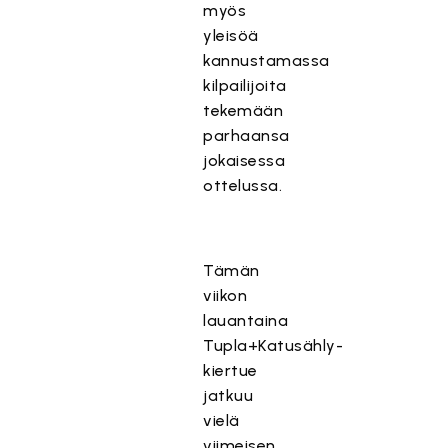
myös
yleisöä
kannustamassa
kilpailijoita
tekemään
parhaansa
jokaisessa
ottelussa.
Tämän
viikon
lauantaina
Tupla+Katusähly-
kiertue
jatkuu
vielä
viimeisen