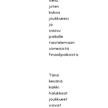
vielä,
joten
kokoa
joukkueesi
ja
saavu
paikalle
taistelemaan
viimeisistä
finaalipaikoista.
Tänä
kesänä
kaikki
halukkaat
joukkueet
voivat