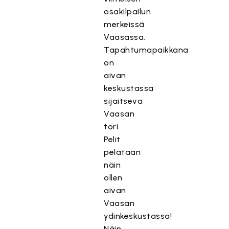
osakilpailun
merkeissä
Vaasassa.
Tapahtumapaikkana
on
aivan
keskustassa
sijaitseva
Vaasan
tori.
Pelit
pelataan
näin
ollen
aivan
Vaasan
ydinkeskustassa!
Näin