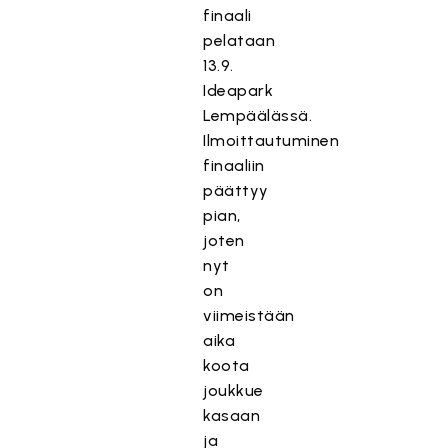
finaali
pelataan
13.9.
Ideapark
Lempäälässä.
Ilmoittautuminen
finaaliin
päättyy
pian,
joten
nyt
on
viimeistään
aika
koota
joukkue
kasaan
ja