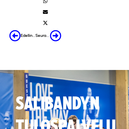
Edellinen
Seuraava
SALIBANDYN
TULOSPALVELU