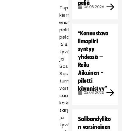
peliä
06.08.2026
Tupla+Katusähly-
kiertueen
ensimmäiset
pelit
“Kannustava
pelattiin
ilmapiiri
15.8.
syntyy
Jyväskylässä
yhdessä –
ja
Reilu
Sastamalassa.
Aikuinen -
Sastamalan
pilotti
turnauksessa
voittajajoukkueet
käynnistyy”
05.08.2026
saatiin
kaikissa
sarjoissa
ja
Salibandyliito
Jyväskylässä
n varsinainen