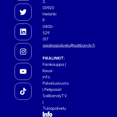
2,
00920
Helsinki
P.
0400-
529
017
asiakaspalvelu@salibandy.fi
PIKALINKIT:
Fanikauppa
|
Kausi-
info
Palvelusivusto
|
Pelipassit
SalibandyTV
|
Tulospalvelu
Info