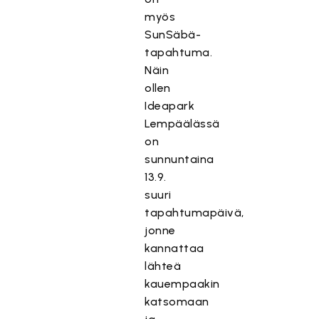
myös
SunSäbä-
tapahtuma.
Näin
ollen
Ideapark
Lempäälässä
on
sunnuntaina
13.9.
suuri
tapahtumapäivä,
jonne
kannattaa
lähteä
kauempaakin
katsomaan