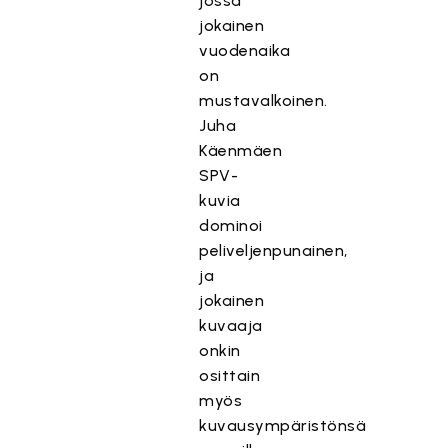
jossa
jokainen
vuodenaika
on
mustavalkoinen.
Juha
Käenmäen
SPV-
kuvia
dominoi
peliveljenpunainen,
ja
jokainen
kuvaaja
onkin
osittain
myös
kuvausympäristönsä