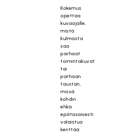
Kokemus
opettaa
kuvaajalle,
mistä
kulmasta
saa
parhaat
toimintakuvat
tai
parhaan
taustan,
missä
kohdin
ehkä
epätasaisesti
valaistua
kenttää