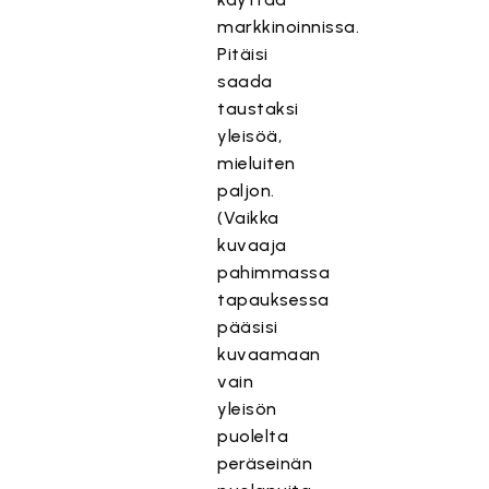
markkinoinnissa.
Pitäisi
saada
taustaksi
yleisöä,
mieluiten
paljon.
(Vaikka
kuvaaja
pahimmassa
tapauksessa
pääsisi
kuvaamaan
vain
yleisön
puolelta
peräseinän