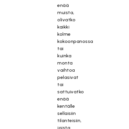
enää
muista,
olivatko
kaikki
kolme
kokoonpanossa
tai
kuinka
monta
vaihtoa
pelasivat
tai
sattuivatko
enää
kentälle
sellaisiin
tilanteisiin,
joista