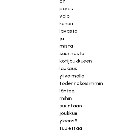
on
paras
valo,
kenen
lavasta
ja
mistä
suunnasta
kotijoukkueen
laukaus
ylivoimalla
todennäköisimmin
lähtee,
mihin
suuntaan
joukkue
yleensä
tuulettaa