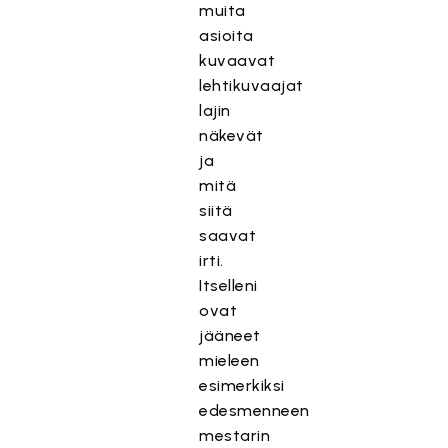
muita
asioita
kuvaavat
lehtikuvaajat
lajin
näkevät
ja
mitä
siitä
saavat
irti.
Itselleni
ovat
jääneet
mieleen
esimerkiksi
edesmenneen
mestarin