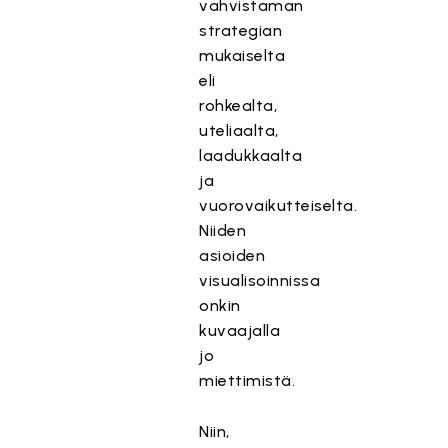
vahvistaman
strategian
mukaiselta
eli
rohkealta,
uteliaalta,
laadukkaalta
ja
vuorovaikutteiselta.
Niiden
asioiden
visualisoinnissa
onkin
kuvaajalla
jo
miettimistä.
Niin,