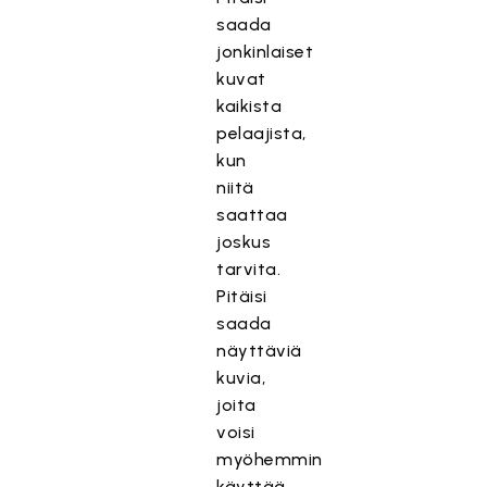
saada
jonkinlaiset
kuvat
kaikista
pelaajista,
kun
niitä
saattaa
joskus
tarvita.
Pitäisi
saada
näyttäviä
kuvia,
joita
voisi
myöhemmin
käyttää