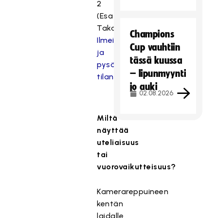
2
(Esa
Takalo):
Champions
Ilmeitä
Cup vauhtiin
ja
tässä kuussa
pysäytettyjä
– lipunmyynti
tilanteita
jo auki
02.08.2026
Miltä
näyttää
uteliaisuus
tai
vuorovaikutteisuus?
Kamerareppuineen
kentän
laidalle