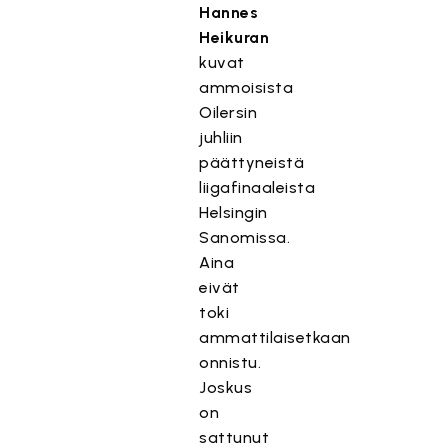
Hannes
Heikuran
kuvat
ammoisista
Oilersin
juhliin
päättyneistä
liigafinaaleista
Helsingin
Sanomissa.
Aina
eivät
toki
ammattilaisetkaan
onnistu.
Joskus
on
sattunut