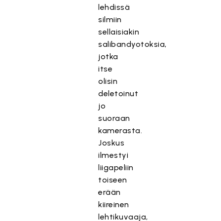
lehdissä
silmiin
sellaisiakin
salibandyotoksia,
jotka
itse
olisin
deletoinut
jo
suoraan
kamerasta.
Joskus
ilmestyi
liigapeliin
toiseen
erään
kiireinen
lehtikuvaaja,