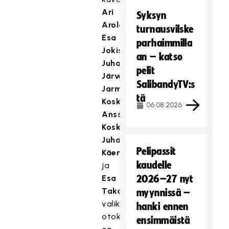
Ari
Syksyn
Arolan
,
turnausvilske
Esa
parhaimmilla
Jokisen
,
an – katso
Juhani
pelit
Järvenpään
,
SalibandyTV:s
Jarmo
tä
Koskelan
,
06.08.2026
Anssi
Koskisen
,
Juha
Pelipassit
Käenmäen
kaudelle
ja
Esa
2026–27 nyt
Takalon
myynnissä –
valikoituja
hanki ennen
otoksia
ensimmäistä