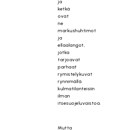
ja
ketkä
ovat
ne
markushuhtimot
ja
ellaalangot,
jotka
tarjoavat
parhaat
rymistelykuvat
rynnimällä
kulmatilanteisiin
ilman
itsesuojeluvaistoa.
Mutta