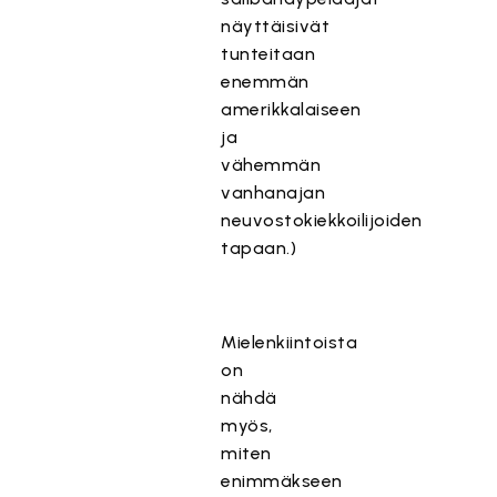
näyttäisivät
tunteitaan
enemmän
amerikkalaiseen
ja
vähemmän
vanhanajan
neuvostokiekkoilijoiden
tapaan.)
Mielenkiintoista
on
nähdä
myös,
miten
enimmäkseen