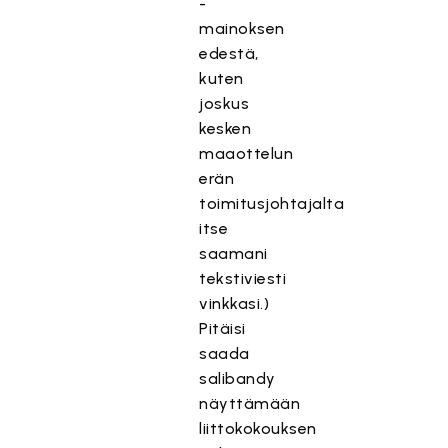
-
mainoksen
edestä,
kuten
joskus
kesken
maaottelun
erän
toimitusjohtajalta
itse
saamani
tekstiviesti
vinkkasi.)
Pitäisi
saada
salibandy
näyttämään
liittokokouksen