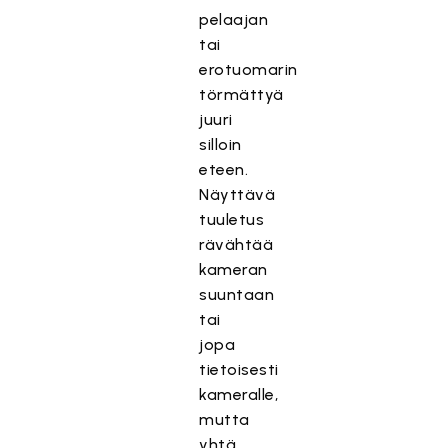
pelaajan
tai
erotuomarin
törmättyä
juuri
silloin
eteen.
Näyttävä
tuuletus
rävähtää
kameran
suuntaan
tai
jopa
tietoisesti
kameralle,
mutta
yhtä