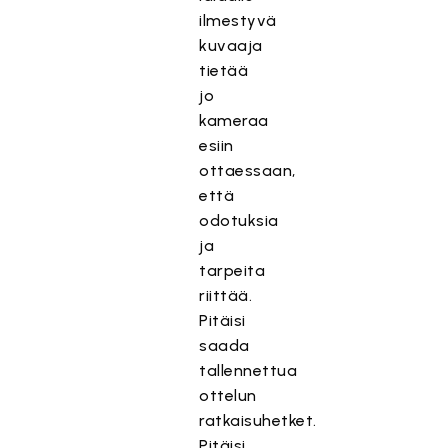
ilmestyvä
kuvaaja
tietää
jo
kameraa
esiin
ottaessaan,
että
odotuksia
ja
tarpeita
riittää.
Pitäisi
saada
tallennettua
ottelun
ratkaisuhetket.
Pitäisi