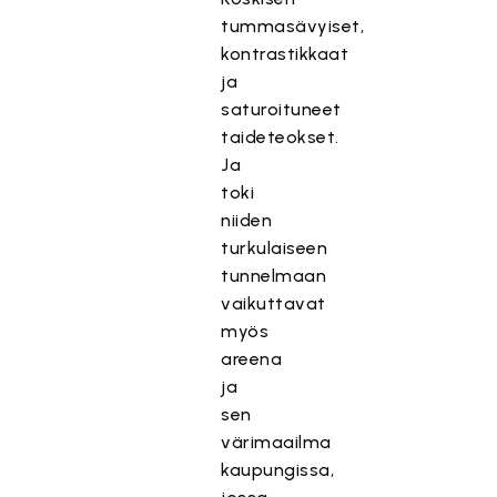
tummasävyiset,
kontrastikkaat
ja
saturoituneet
taideteokset.
Ja
toki
niiden
turkulaiseen
tunnelmaan
vaikuttavat
myös
areena
ja
sen
värimaailma
kaupungissa,