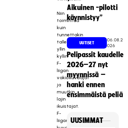
Aikuinen -pilotti
Niin
käynnistyy”
toimintaa
kuin
tunnettakin
06.08.2
tallentavat
UUTISET
026
yllin
Pelipassit kaudelle
kyllin
F-
2026–27 nyt
liigan
myynnissä –
vakiokuvaajat
hanki ennen
ja
muutkin
ensimmäistä peliä
lajin
ikuistajat.
F-
UUSIMMAT
liigan
kuvaajapoolin