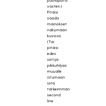
puolapuita
vasten.)
Pitäisi
saada
mainokset
näkymään
kuvissa.
(Tai
pitäisi
edes
siirtyä
pikkuhiljaa
muualle
istumaan
siitä
tärkeimmän
second
line