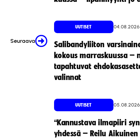
04.08.2026
UUTISET
Seuraava
Salibandyliiton varsinain
kokous marraskuussa – 
tapahtuvat ehdokasasette
valinnat
05.08.2026
UUTISET
“Kannustava ilmapiiri sy
yhdessä – Reilu Aikuinen 