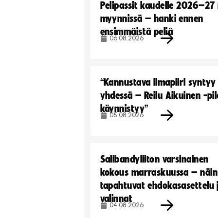
Pelipassit kaudelle 2026–27
myynnissä – hanki ennen
ensimmäistä peliä
06.08.2026
“Kannustava ilmapiiri syntyy
yhdessä – Reilu Aikuinen -pil
käynnistyy”
05.08.2026
Salibandyliiton varsinainen
kokous marraskuussa – näin
tapahtuvat ehdokasasettelu 
valinnat
04.08.2026