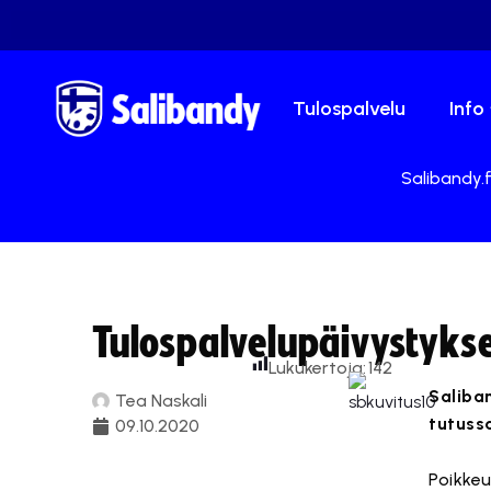
Tulospalvelu
Info
Salibandy.f
Tulospalvelupäivystykse
Lukukertoja:
142
Saliba
Tea Naskali
tutuss
09.10.2020
Poikkeu