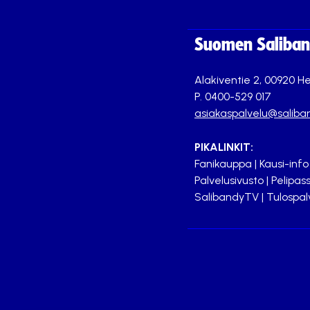
Suomen Saliband
Alakiventie 2, 00920 He
P. 0400-529 017
asiakaspalvelu@saliban
PIKALINKIT:
Fanikauppa
|
Kausi-info
Palvelusivusto
|
Pelipass
SalibandyTV
|
Tulospal