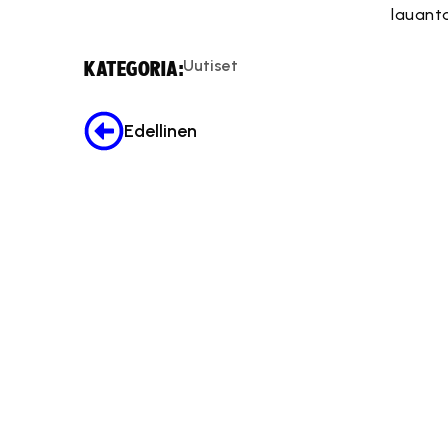
lauanta
Uutiset
KATEGORIA:
Edellinen