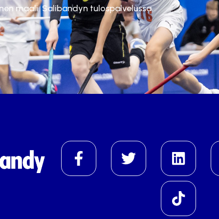
inen maali. Salibandyn tulospalvelussa.