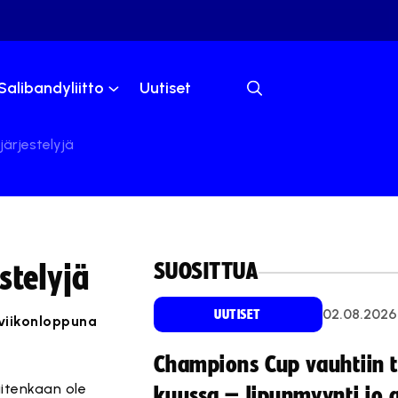
Salibandyliitto
Uutiset
ärjestelyjä
SUOSITTUA
stelyjä
02.08.2026
UUTISET
 viikonloppuna
Champions Cup vauhtiin 
uitenkaan ole
kuussa – lipunmyynti jo 