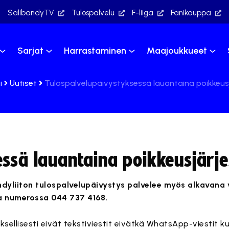
SalibandyTV
Tulospalvelu
F-liiga
Fanikauppa
Sarjat
Harrastaminen
Maajoukkueet
i
Uutiset
Tulospalvelupäivystyksessä lauantaina poikkeusj
ssä lauantaina poikkeusjärje
ndyliiton tulospalvelupäivystys palvelee myös alkavana
a numerossa 044 737 4168.
ksellisesti eivät tekstiviestit eivätkä WhatsApp-viestit k