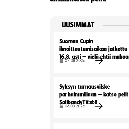
UUSIMMAT
Suomen Cupin
ilmoittautumisaikaa jatkettu
16.8. asti – vielä ehtii muka
07.08.2026
Syksyn turnausvilske
parhaimmillaan – katso pelit
SalibandyTV:stä
06.08.2026