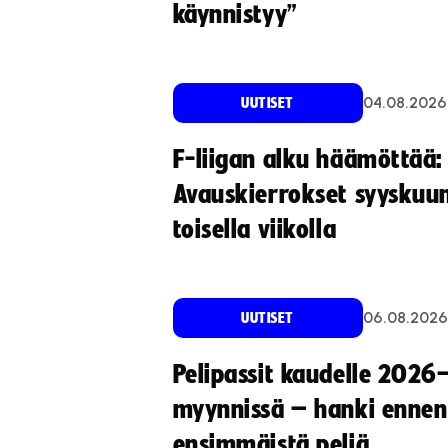
käynnistyy”
04.08.2026
UUTISET
F-liigan alku häämöttää:
Avauskierrokset syyskuu
toisella viikolla
06.08.2026
UUTISET
Pelipassit kaudelle 2026
myynnissä – hanki ennen
ensimmäistä peliä