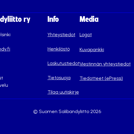
yliitto ry
Info
Media
lsinki
Yhteystiedot
Logot
dy.fi
Henkilöstö
Kuvapankki
Laskutustiedot
Viestinnän yhteystiedot
Tietosuoja
it
Tiedotteet (ePressi)
velu
Tilaa uutiskirje
© Suomen Salibandyliitto 2026