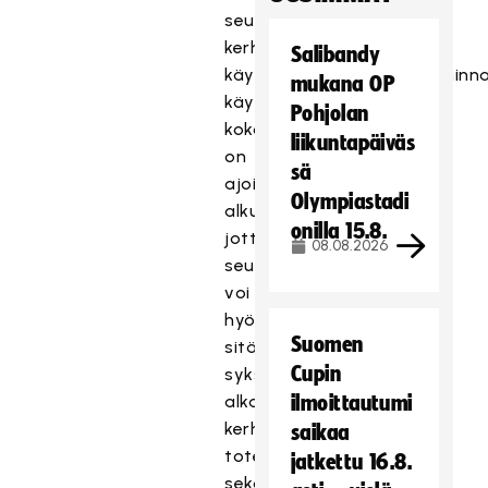
seuran
kerhotoiminnan
Salibandy
käynnistämistä. Kerhotoiminn
mukana OP
käynnistämisen
Pohjolan
kokonaisuus
liikuntapäiväs
on
sä
ajoitettu
Olympiastadi
alkusyksyyn,
onilla 15.8.
jotta
08.08.2026
seura
voi
hyödyntää
Suomen
sitä
Cupin
syksyllä
alkavien
ilmoittautumi
kerhojen
saikaa
toteuttamiseen,
jatkettu 16.8.
sekä