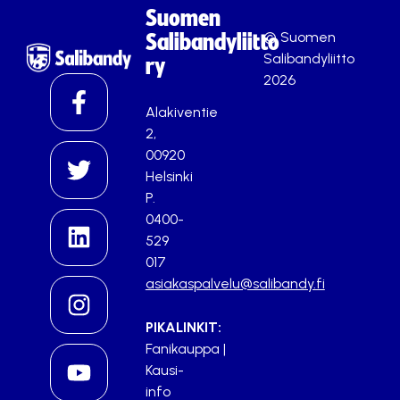
Suomen
© Suomen
Salibandyliitto
Salibandyliitto
ry
2026
Alakiventie
2,
00920
Helsinki
P.
0400-
529
017
asiakaspalvelu@salibandy.fi
PIKALINKIT:
Fanikauppa
|
Kausi-
info