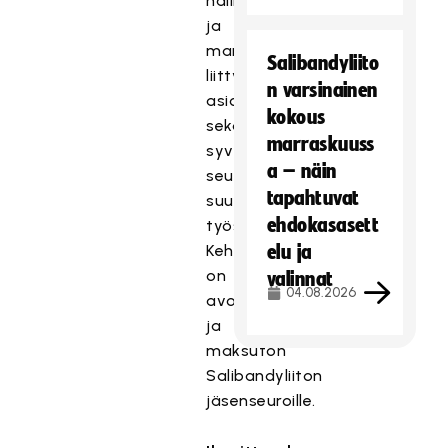
hallintoon
ja
markkinointiin
Salibandyliito
liittyviä
n varsinainen
asioita,
kokous
sekä
marraskuuss
syvennytään
a – näin
seurakohtaisen
tapahtuvat
suunnitelman
ehdokasasett
työstämiseen.
Kehityshanke
elu ja
on
valinnat
04.08.2026
avoin
ja
maksuton
Salibandyliiton
jäsenseuroille.