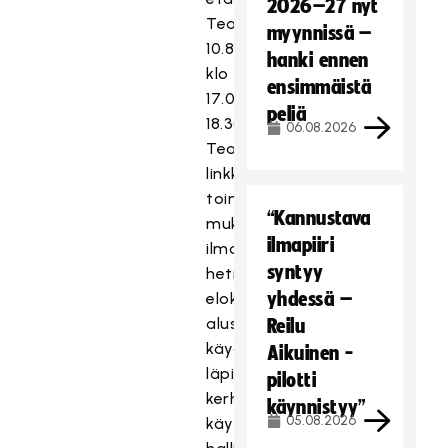
2026–27 nyt
Teamsissa
myynnissä –
10.8.
hanki ennen
klo
ensimmäistä
17.00-
peliä
18.30.
06.08.2026
Teams-
linkki
toimitetaan
“Kannustava
mukaan
ilmapiiri
ilmoittautuneille
syntyy
heti
yhdessä –
elokuun
alussa. Moduulissa
Reilu
käydään
Aikuinen -
läpi
pilotti
kerhotoiminnan
käynnistyy”
05.08.2026
käynnistämiseen,