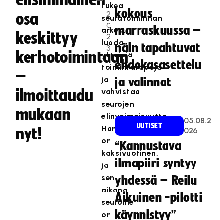
ensimmäinen
.
tukea
kokous
2
osa
seuratoiminnan
0
marraskuussa –
arkea,
keskittyy
2
luoda
näin tapahtuvat
3
kerhotoimintaan
yhteisiä
ehdokasasettelu
toimintatapoja
–
ja
ja valinnat
ilmoittaudu
vahvistaa
seurojen
mukaan
elinvoimaisuutta.
05.08.2
UUTISET
Hanke
nyt!
026
on
“Kannustava
kaksivuotinen,
ilmapiiri syntyy
ja
sen
yhdessä – Reilu
aikana
Aikuinen -pilotti
seuroille
käynnistyy”
on