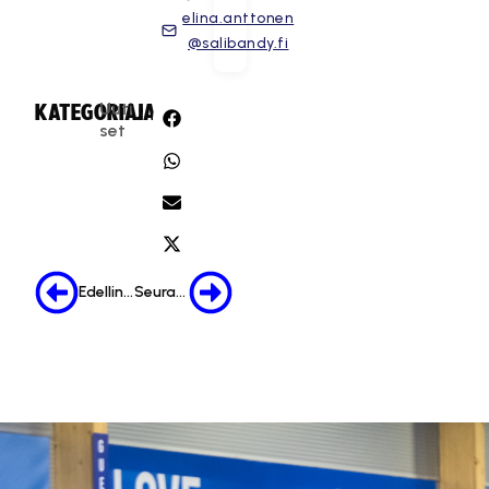
elina.anttonen
@salibandy.fi
Uuti
KATEGORIA:
JAA:
set
Edellinen
Seuraava