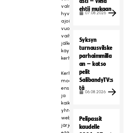
asti – vielä
valmistautua
ehtii mukaan
07.08.2026
hyvissä
ajoin
vuoden
vaihteen
Syksyn
jälkeen
turnausvilske
käynnistyviin
parhaimmilla
kerhoihin.
an – katso
pelit
Kerhotoiminnan
SalibandyTV:s
moduulin
tä
ensimmäinen
06.08.2026
ja
kaikille
yhteinen
webinaari
Pelipassit
järjestetään
kaudelle
etänä