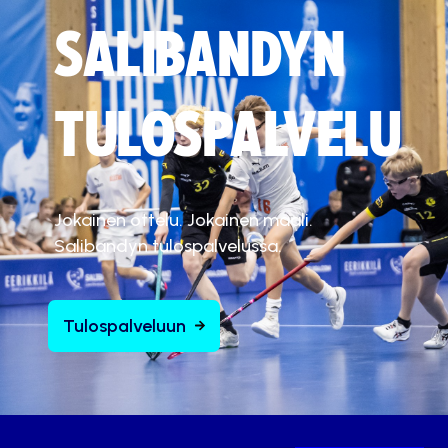
SALIBANDYN
TULOSPALVELU
Jokainen ottelu. Jokainen maali.
Salibandyn tulospalvelussa.
Tulospalveluun