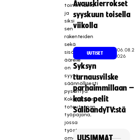
Avauskierrokset
toiminnasta
ja
syyskuun toisella
siksi
viikolla
sen
rakenteiden
sekä
06.08.2
sisältöjen
UUTISET
026
äärelle
Syksyn
on
syytä
turnausvilske
säännöllisesti
parhaimmillaan –
pysähtyä.
katso pelit
Kokonaisuus
toteutetaan
SalibandyTV:stä
työpajana,
jossa
työstetään
UUSIMMAT
oman