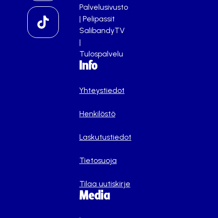
Palvelusivusto
|
Pelipassit
SalibandyTV
|
Tulospalvelu
Info
Yhteystiedot
Henkilöstö
Laskutustiedot
Tietosuoja
Tilaa uutiskirje
Media