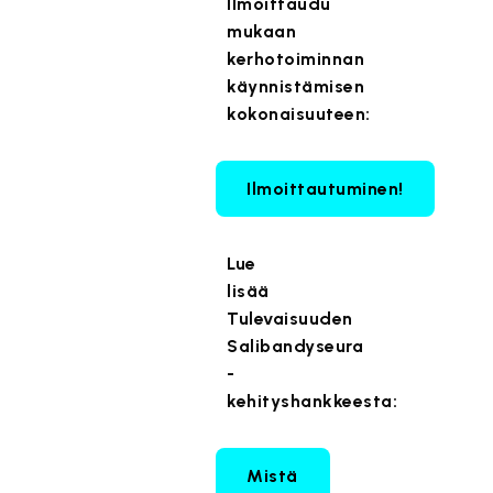
Ilmoittaudu
mukaan
kerhotoiminnan
käynnistämisen
kokonaisuuteen:
Ilmoittautuminen!
Lue
lisää
Tulevaisuuden
Salibandyseura
-
kehityshankkeesta:
Mistä