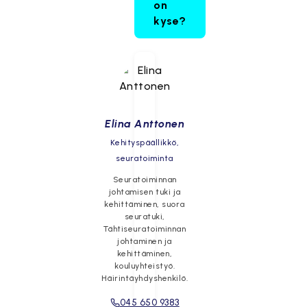
on
kyse?
Elina Anttonen
Kehityspäällikkö,
seuratoiminta
Seuratoiminnan
johtamisen tuki ja
kehittäminen, suora
seuratuki,
Tähtiseuratoiminnan
johtaminen ja
kehittäminen,
kouluyhteistyö.
Häirintäyhdyshenkilö.
045 650 9383