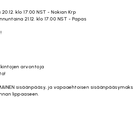
 20.12. klo 17.00 NST - Nokian Krp
nnuntaina 21.12. klo 17.00 NST - Papas
!
lkintojen arvontoja
ta!
LMAINEN sisäänpääsy, ja vapaaehtoisen sisäänpääsymaks
nnan lippaaseen.