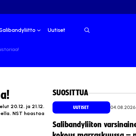
Salibandyliitto
Uutiset
istoriaa!
SUOSITTUA
a!
ut 20.12. ja 21.12.
04.08.2026
UUTISET
ueella. NST haastaa
Salibandyliiton varsinain
kokous marraskuussa – 