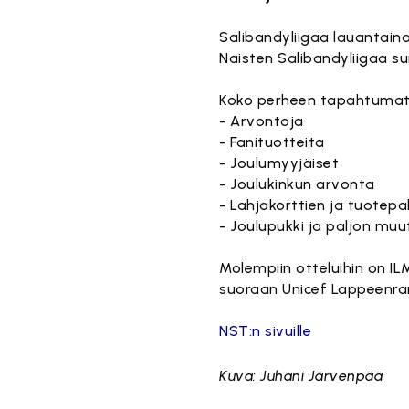
Salibandyliigaa lauantaina
Naisten Salibandyliigaa su
Koko perheen tapahtumat
- Arvontoja
- Fanituotteita
- Joulumyyjäiset
- Joulukinkun arvonta
- Lahjakorttien ja tuotepa
- Joulupukki ja paljon muu
Molempiin otteluihin on I
suoraan Unicef Lappeenra
NST:n sivuille
Kuva: Juhani Järvenpää