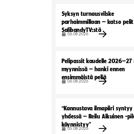
Syksyn turnausvilske
parhaimmillaan – katso pelit
SalibandyTV:stä
06.08.2026
Pelipassit kaudelle 2026–27
myynnissä – hanki ennen
ensimmäistä peliä
06.08.2026
“Kannustava ilmapiiri syntyy
yhdessä – Reilu Aikuinen -pil
käynnistyy”
05.08.2026