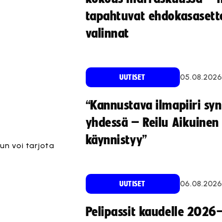
tapahtuvat ehdokasasette
valinnat
05.08.2026
UUTISET
“Kannustava ilmapiiri sy
yhdessä – Reilu Aikuinen 
käynnistyy”
un voi tarjota
06.08.2026
UUTISET
Pelipassit kaudelle 2026