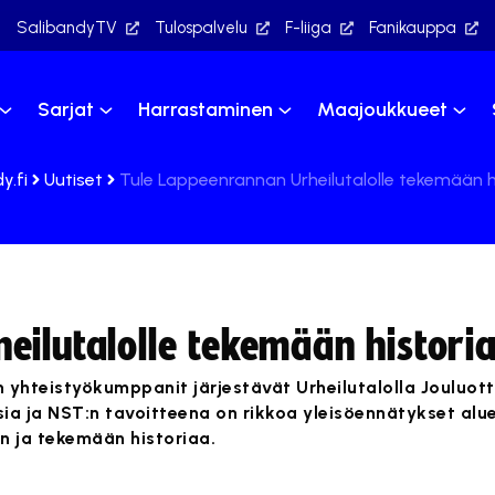
SalibandyTV
Tulospalvelu
F-liiga
Fanikauppa
Sarjat
Harrastaminen
Maajoukkueet
y.fi
Uutiset
Tule Lappeenrannan Urheilutalolle tekemään h
eilutalolle tekemään historia
yhteistyökumppanit järjestävät Urheilutalolla Jouluottel
aisia ja NST:n tavoitteena on rikkoa yleisöennätykset al
n ja tekemään historiaa.