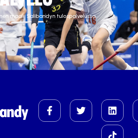
inen maali. Salibandyn tulospalvelussa.