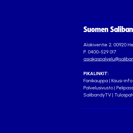
Suomen Saliband
Alakiventie 2, 00920 He
P. 0400-529 017
asiakaspalvelu@saliban
PIKALINKIT:
Fanikauppa
|
Kausi-info
Palvelusivusto
|
Pelipass
SalibandyTV
|
Tulospal