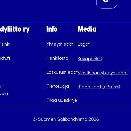
yliitto ry
Info
Media
lsinki
Yhteystiedot
Logot
dy.fi
Henkilöstö
Kuvapankki
Laskutustiedot
Viestinnän yhteystiedot
Tietosuoja
it
Tiedotteet (ePressi)
velu
Tilaa uutiskirje
© Suomen Salibandyliitto 2026