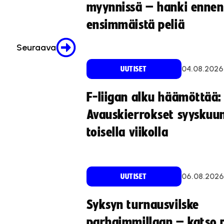
myynnissä – hanki ennen
ensimmäistä peliä
Seuraava
04.08.2026
UUTISET
F-liigan alku häämöttää:
Avauskierrokset syyskuu
toisella viikolla
06.08.2026
UUTISET
Syksyn turnausvilske
parhaimmillaan – katso p