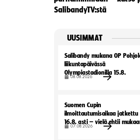
SalibandyTV:stä
UUSIMMAT
Salibandy mukana OP Pohjol
liikuntapäivässä
Olympiastadionilla 15.8.
08.08.2026
Suomen Cupin
ilmoittautumisaikaa jatkettu
16.8. asti – vielä ehtii muka
07.08.2026