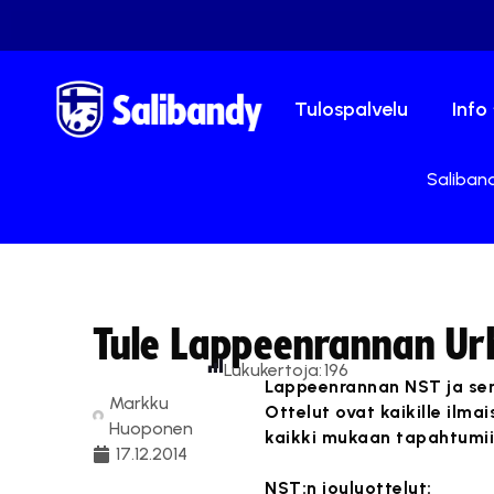
Tulospalvelu
Info
Saliband
Tule Lappeenrannan Urh
Lukukertoja:
196
Lappeenrannan NST ja sen 
Markku
Ottelut ovat kaikille ilm
Huoponen
kaikki mukaan tapahtumii
17.12.2014
NST:n jouluottelut: