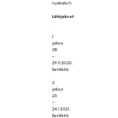
ruokailut)
Lähijaksot:
•
1.
jakso
28.
–
29.11.2020,
Eerikkilä
•
2.
jakso
23.
–
24.1.2021,
Eerikkilä