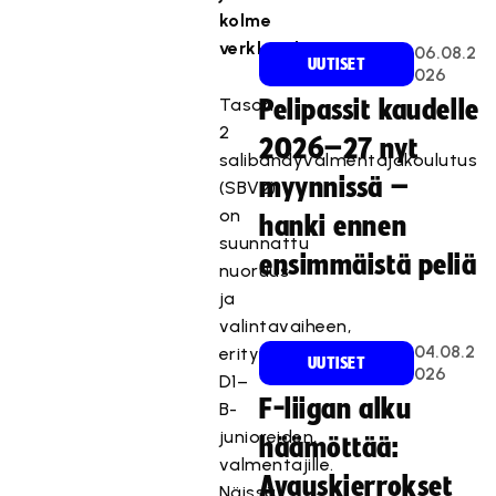
kolme
verkkojaksoa.
06.08.2
UUTISET
026
Tason
Pelipassit kaudelle
2
2026–27 nyt
salibandyvalmentajakoulutus
myynnissä –
(SBV2)
on
hanki ennen
suunnattu
ensimmäistä peliä
nuoruus-
ja
valintavaiheen,
04.08.2
erityisesti
UUTISET
026
D1–
F-liigan alku
B-
junioreiden,
häämöttää:
valmentajille.
Avauskierrokset
Näissä