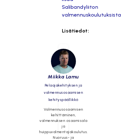
Salibandyliiton
valmennuskoulutuksista
Lisätiedot:
Miikka Lamu
Pelaajakehityksen ja
valmennusosaamisen
kehityspäällikkö
Valmennusosaamisen
kehittäminen,
valmennuksen osaamisala
ja
huippuvalmentajakoulutus.
Nuoruus- ja