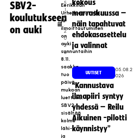
kokous
5
SBV2-
Eerikkilän
.1
marraskuussa –
Urheiluopistolla,
koulutukseen
0
ja
näin tapahtuvat
.
on auki
ilmoittautuminen
2
ehdokasasettelu
on
0
auki
ja valinnat
2
sunnuntaihin
0
8.11.
saakka
05.08.2
UUTISET
tuo
026
päivä
“Kannustava
mukaan
ilmapiiri syntyy
luettuna.
SBV2
yhdessä – Reilu
sisältää
Aikuinen -pilotti
kolme
käynnistyy”
lähi-
ja