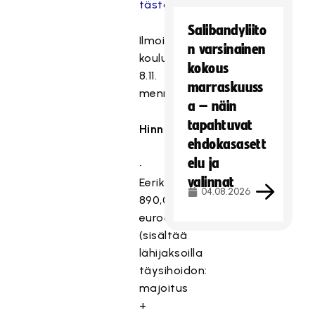
tästä
.
Salibandyliito
Ilmoittaudu
n varsinainen
koulutukseen
kokous
8.11.
marraskuuss
mennessä
a – näin
tapahtuvat
Hinnoittelu
ehdokasasett
elu ja
•
valinnat
Eerikkilä
04.08.2026
890,00
euroa
(sisältää
lähijaksoilla
täysihoidon:
majoitus
+