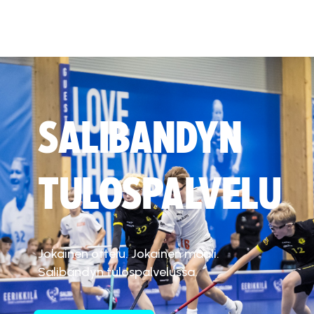
SALIBANDYN
TULOSPALVELU
Jokainen ottelu. Jokainen maali.
Salibandyn tulospalvelussa.