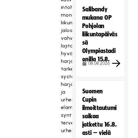
intohimoksi,
Salibandy
monipuolisista
mukana OP
liikuntataidoista
Pohjolan
jalostuvat
liikuntapäiväs
vahvat
sä
lajitaidot,
Olympiastadi
hyvä
onilla 15.8.
harjoitettavuus
08.08.2026
tarkentuu
systemaattiseksi
harjoitteluksi
Suomen
ja
Cupin
urheilullisesta
elämäntavasta
ilmoittautumi
syntyy
saikaa
terve
jatkettu 16.8.
urheilija.
asti – vielä