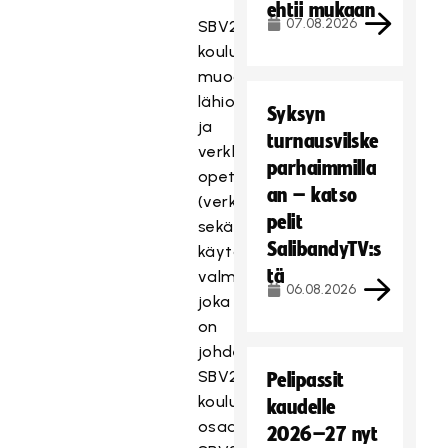
ehtii mukaan
07.08.2026
SBV2-
koulutusprosessi
muodostuu
lähiopetuksesta
Syksyn
ja
turnausvilske
verkko-
parhaimmilla
opetuksesta
an – katso
(verkkomoduulit)
pelit
sekä
SalibandyTV:s
käytännön
tä
valmennustyöstä,
06.08.2026
joka
on
johdettu
SBV2-
Pelipassit
koulutuksen
kaudelle
osaamistavoitteista.
2026–27 nyt