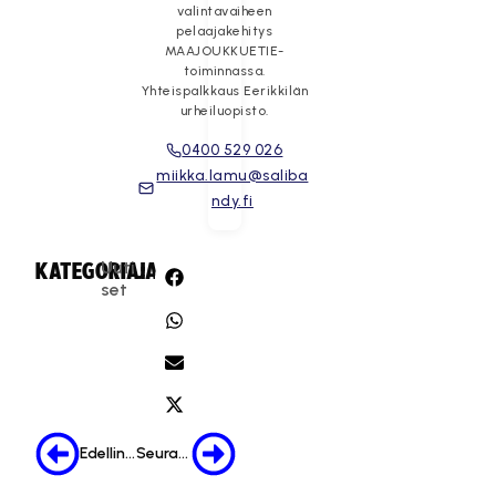
valintavaiheen
pelaajakehitys
MAAJOUKKUETIE-
toiminnassa.
Yhteispalkkaus Eerikkilän
urheiluopisto.
0400 529 026
miikka.lamu@saliba
ndy.fi
Uuti
KATEGORIA:
JAA:
set
Edellinen
Seuraava