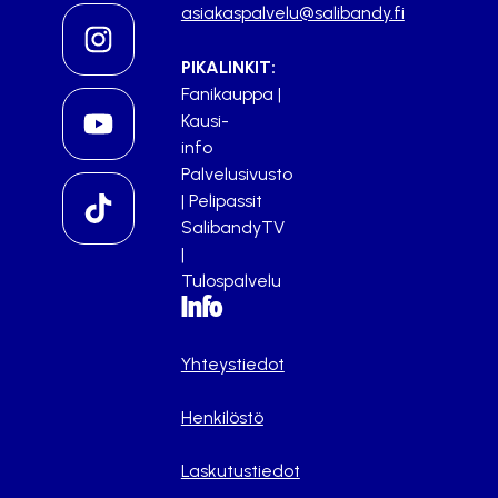
asiakaspalvelu@salibandy.fi
PIKALINKIT:
Fanikauppa
|
Kausi-
info
Palvelusivusto
|
Pelipassit
SalibandyTV
|
Tulospalvelu
Info
Yhteystiedot
Henkilöstö
Laskutustiedot