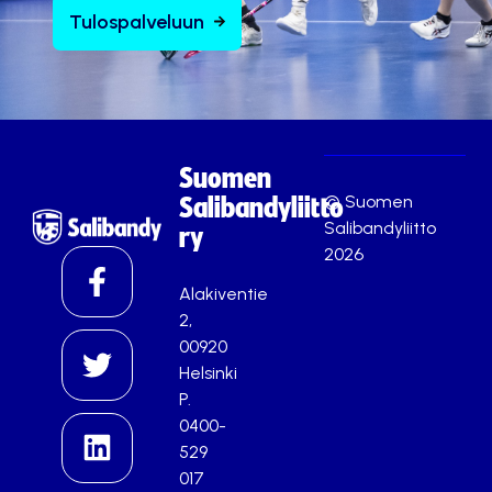
Tulospalveluun
Suomen
© Suomen
Salibandyliitto
Salibandyliitto
ry
2026
Alakiventie
2,
00920
Helsinki
P.
0400-
529
017