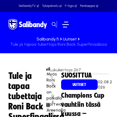
SalibandyTV
Tulospalvelu
F-liiga
Fanikauppa
Salibandy.fi
Uutiset
Tule ja tapaa tubettaja Roni Back Superfinaalissa
Lukukertoja:
267
Tule ja
Myös
SUOSITTUA
1
Roni
02.08.2
tapaa
3
UUTISET
Back
026
.
on
tubettaja
Champions Cup
0
paikalla
4
vauhtiin tässä
Hartwall
Roni Back
.
Areenalla
kuussa –
2
Superfinaalissa
viikon