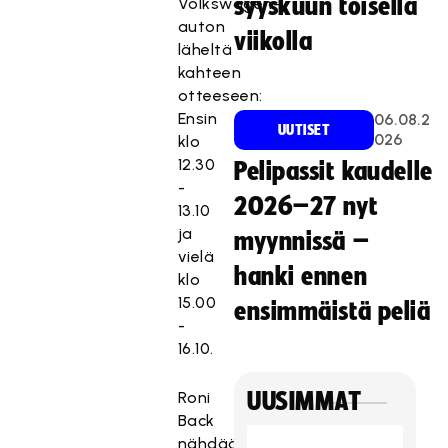
syyskuun toisella
Volkswagen-
auton
viikolla
läheltä
kahteen
otteeseen:
Ensin
06.08.2
UUTISET
026
klo
12.30
Pelipassit kaudelle
-
2026–27 nyt
13.10
ja
myynnissä –
vielä
hanki ennen
klo
15.00
ensimmäistä peliä
-
16.10.
Roni
UUSIMMAT
Back
nähdään