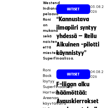
Westend
05.08.2
Indiansissa
UUTISET
026
pelaava
“Kannustava
Roni
on
ilmapiiri syntyy
mukana
yhdessä – Reilu
sekä
naisten
Aikuinen -pilotti
että
käynnistyy”
miesten
Superfinaalissa.
Roni
04.08.2
UUTISET
Back
026
löytyy
F-liigan alku
Superfinaalissa
häämöttää:
Hartwall
Areenan
Avauskierrokset
käyvtävältä