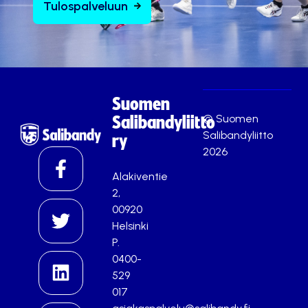
Tulospalveluun
Suomen
© Suomen
Salibandyliitto
Salibandyliitto
ry
2026
Alakiventie
2,
00920
Helsinki
P.
0400-
529
017