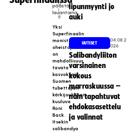
0
lipunmyynti jo
päästä
1
lauantaina.
auki
8
Yksi
Superfinaalin
04.08.2
monista
UUTISET
026
oheistapahtumista
on
Salibandyliiton
mahdollisuus
varsinainen
tavata
kasvokkain
kokous
Suomen
marraskuussa –
tubettajien
kärkijoukkoon
näin tapahtuvat
kuuluva
ehdokasasettelu
Roni
Back.
ja valinnat
Itsekin
salibandya