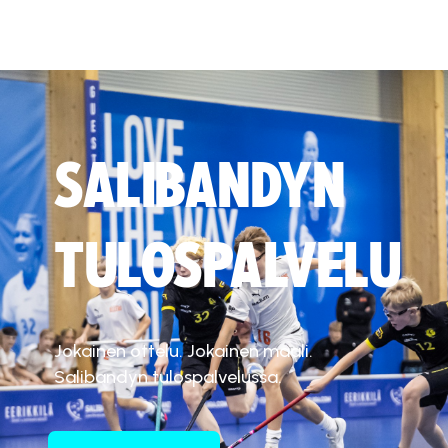
SALIBANDYN
TULOSPALVELU
Jokainen ottelu. Jokainen maali.
Salibandyn tulospalvelussa.