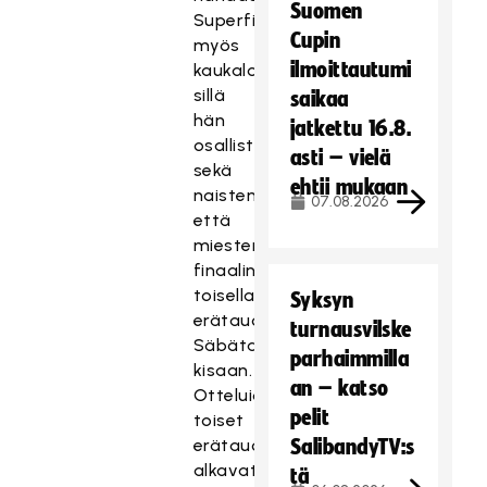
Suomen
Superfinaalissa
Cupin
myös
ilmoittautumi
kaukalossa,
sillä
saikaa
hän
jatkettu 16.8.
osallistuu
asti – vielä
sekä
T
ehtii mukaan
naisten
07.08.2026
ä
että
m
miesten
ä
finaalin
si
toisella
Syksyn
s
erätauollla
turnausvilske
äl
Säbätaituri-
t
parhaimmilla
kisaan.
ö
an – katso
Otteluiden
o
pelit
toiset
n
erätauot
SalibandyTV:s
e
alkavat
tä
s