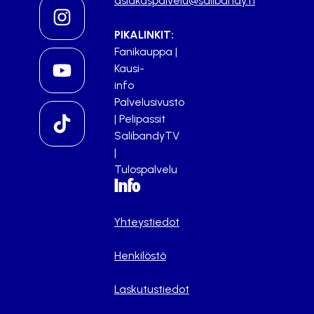
asiakaspalvelu@salibandy.fi
PIKALINKIT:
Fanikauppa
|
Kausi-
info
Palvelusivusto
|
Pelipassit
SalibandyTV
|
Tulospalvelu
Info
Yhteystiedot
Henkilöstö
Laskutustiedot