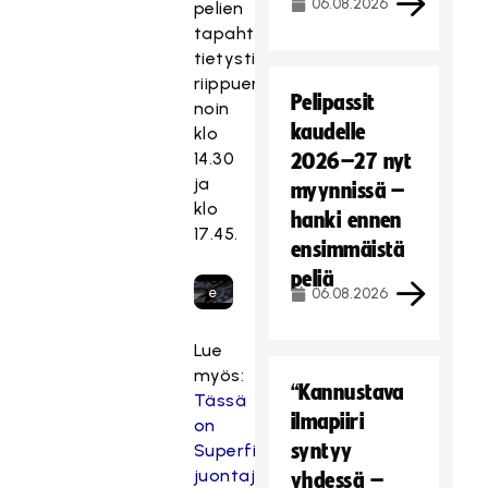
06.08.2026
pelien
t
tapahtumista
e
tietysti
t
riippuen
t
Pelipassit
noin
T
y,
kaudelle
klo
ä
k
14.30
2026–27 nyt
m
o
ja
ä
myynnissä –
s
klo
si
hanki ennen
k
17.45.
s
a
ensimmäistä
äl
s
peliä
t
e
06.08.2026
ö
v
o
a
Lue
n
a
myös:
e
“Kannustava
ti
Tässä
s
i
ilmapiiri
on
t
m
syntyy
Superfinaalin
e
a
juontaja
yhdessä –
t