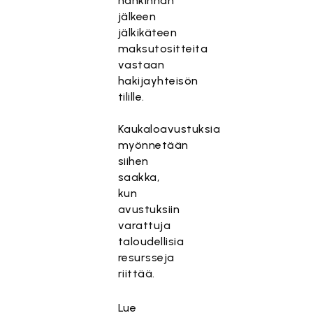
hankinnan
jälkeen
jälkikäteen
maksutositteita
vastaan
hakijayhteisön
tilille.
Kaukaloavustuksia
myönnetään
siihen
saakka,
kun
avustuksiin
varattuja
taloudellisia
resursseja
riittää.
Lue