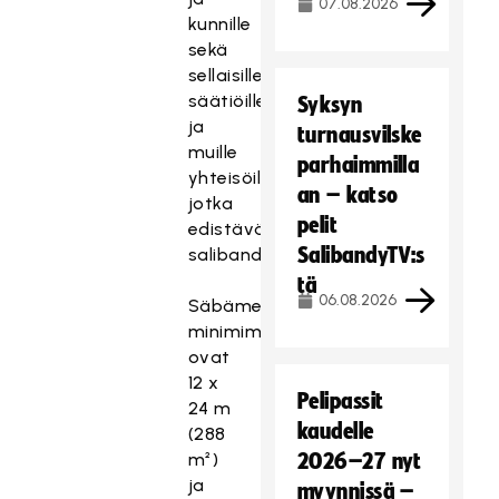
07.08.2026
kunnille
sekä
sellaisille
säätiöille
Syksyn
ja
turnausvilske
muille
parhaimmilla
yhteisöille,
an – katso
jotka
pelit
edistävät
SalibandyTV:s
salibandytoimintaa.
tä
06.08.2026
Säbämestarikaukalon
minimimitat
ovat
12 x
Pelipassit
24 m
kaudelle
(288
m²)
2026–27 nyt
ja
myynnissä –