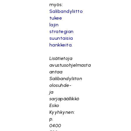
myös:
Salibandyliitto
tukee
lajin
strategian
suuntaisia
hankkeita.
Lisätietoja
avustusohjelmasta
antaa
Salibandyliiton
olosuhde-
ja
sarjapäällikkö
Esko
Kyyhkynen:
p.
0400