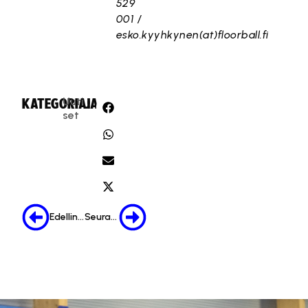
529
001 /
esko.kyyhkynen(at)floorball.fi
Uuti
KATEGORIA:
JAA:
set
Edellinen
Seuraava