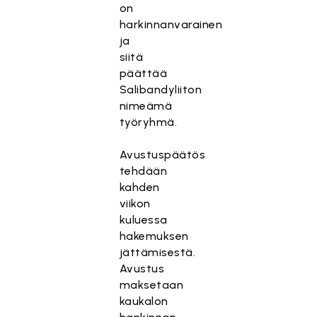
on
harkinnanvarainen
ja
siitä
päättää
Salibandyliiton
nimeämä
työryhmä.
Avustuspäätös
tehdään
kahden
viikon
kuluessa
hakemuksen
jättämisestä.
Avustus
maksetaan
kaukalon