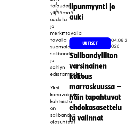
1
lipunmyynti jo
talouden
6
ylijäämää
auki
uudella
ja
merkittävällä
tavalla
04.08.2
UUTISET
026
suomalaisen
salibandyn
Salibandyliiton
ja
varsinainen
sählyn
edistämiseksi.
kokous
marraskuussa –
Yksi
kanavoinnin
näin tapahtuvat
kohteista
ehdokasasettelu
on
salibandyn
ja valinnat
olosuhteet.