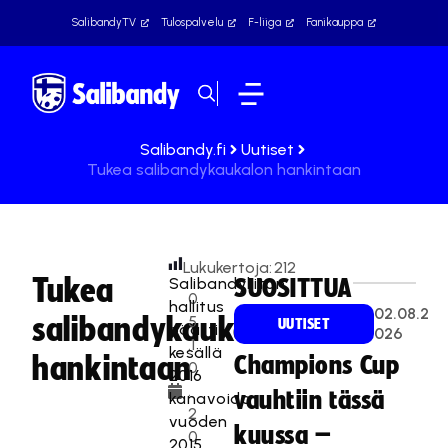
SalibandyTV
Tulospalvelu
F-liiga
Fanikauppa
Salibandy.fi
Uutiset
Tukea salibandykaukalon hankintaan
Lukukertoja:
212
Tukea
Salibandyliiton
SUOSITTUA
0
hallitus
02.08.2
salibandykaukalon
5
UUTISET
päätti
026
.1
kesällä
hankintaan
Champions Cup
0
2016
.
vauhtiin tässä
kanavoida
2
vuoden
kuussa –
0
2015