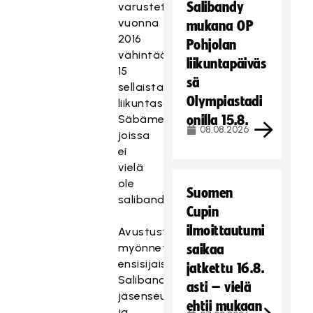
Salibandy
varustettua
vuonna
mukana OP
2016
Pohjolan
vähintään
liikuntapäiväs
15
sä
sellaista
Olympiastadi
liikuntasalia
Säbämestarikaukalolla,
onilla 15.8.
08.08.2026
joissa
ei
vielä
ole
Suomen
salibandykaukaloa.
Cupin
ilmoittautumi
Avustusta
myönnetään
saikaa
ensisijaisesti
jatkettu 16.8.
Salibandyliiton
asti – vielä
jäsenseuroille
ehtii mukaan
ja