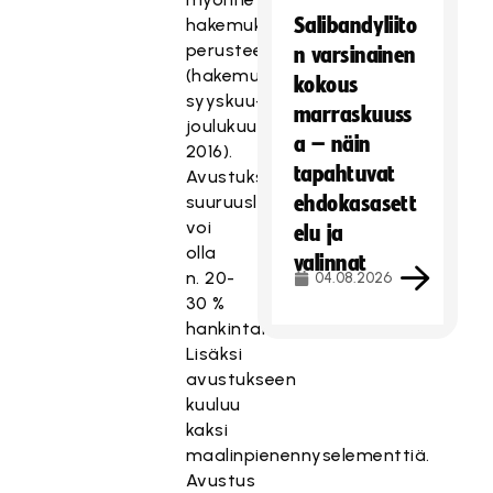
Salibandyliito
hakemuksen
perusteella
n varsinainen
(hakemusaika
kokous
syyskuu-
marraskuuss
joulukuu
a – näin
2016).
tapahtuvat
Avustuksen
suuruusluokka
ehdokasasett
voi
elu ja
olla
valinnat
n. 20-
04.08.2026
30 %
hankintahinnasta.
Lisäksi
avustukseen
kuuluu
kaksi
maalinpienennyselementtiä.
Avustus