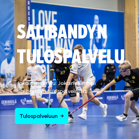
SALIBANDYN
TULOSPALVELU
Jokainen ottelu. Jokainen maali.
Salibandyn tulospalvelussa.
Tulospalveluun