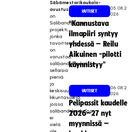
Säbämestarikaukalo-
05.08.2
avustusohjelma
UUTISET
026
on
“Kannustava
Salibandyliiton
projekti,
ilmapiiri syntyy
jonka
yhdessä – Reilu
tavoitteena
on
Aikuinen -pilotti
varustaa
salibandykaukalolla
käynnistyy”
sellaisia
pieniä
ja
06.08.2
keskisuuria
UUTISET
026
liikuntasaleja,
Pelipassit kaudelle
joissa
salibandykaukaloa
2026–27 nyt
ei
myynnissä –
vielä
ole