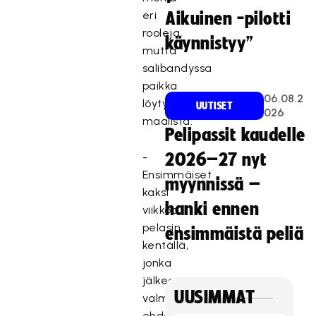
eri
Aikuinen -pilotti
rooleja,
käynnistyy”
mutta
salibandyssa
paikka
06.08.2
löytyi
UUTISET
026
maalista:
Pelipassit kaudelle
-
2026–27 nyt
Ensimmäiset
myynnissä –
kaksi
hanki ennen
viikkoa
pelasin
ensimmäistä peliä
kentällä,
jonka
jälkeen
UUSIMMAT
valmentaja
ehdotti,