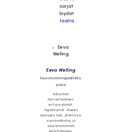
sarjat
löydät
täältä.
Eeva Welling
Seuratoimintapäällikkö,
etelä
Aikuisten
harrastaminen,
erityisryhmät,
tapahtumat. Alueen
seurojen tuki, yhteistyö,
vuorovaikutus ja
seuratoiminnan
kehittäminen.