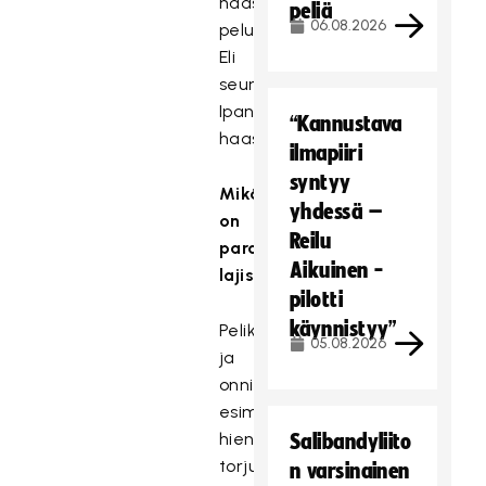
haastatella
peliä
06.08.2026
peluria.
Eli
seuraavaksi
Ipan
“Kannustava
haastatteluun.
ilmapiiri
syntyy
Mikä
yhdessä –
on
Reilu
parasta
Aikuinen -
lajissa?
pilotti
käynnistyy”
Pelikaverit
05.08.2026
ja
onnistumiset,
esimerkiksi
hieno
Salibandyliito
torjunta
n varsinainen