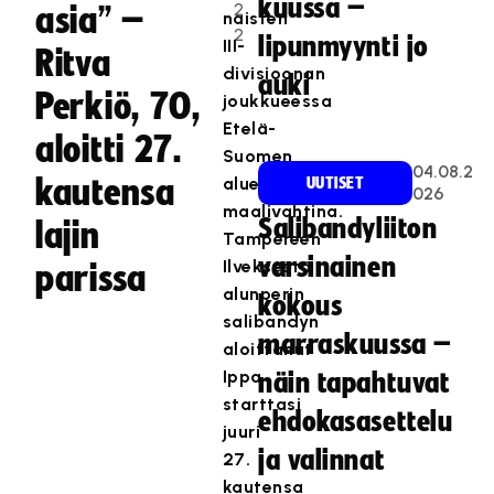
kuussa –
2
asia” –
naisten
2
lipunmyynti jo
III-
Ritva
divisioonan
auki
Perkiö, 70,
joukkueessa
Etelä-
aloitti 27.
Suomen
04.08.2
kautensa
aluesarjassa
UUTISET
026
maalivahtina.
Salibandyliiton
lajin
Tampereen
varsinainen
Ilveksestä
parissa
alunperin
kokous
salibandyn
marraskuussa –
aloittanut
Ippa
näin tapahtuvat
starttasi
ehdokasasettelu
juuri
ja valinnat
27.
kautensa