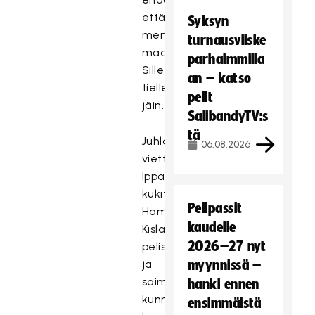
että
Syksyn
menisinkö
turnausvilske
maaliin.
parhaimmilla
Sille
an – katso
tielle
pelit
jäin.
SalibandyTV:s
tä
Juhlavuottaan
06.08.2026
viettävä
Ippa
kukitettiin
Pelipassit
Hammers-
kaudelle
Kisla
2026–27 nyt
pelissä
ja
myynnissä –
saimme
hanki ennen
kunnian
ensimmäistä