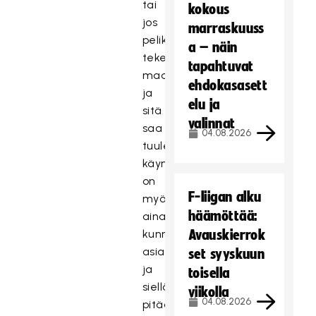
tai
kokous
jos
marraskuuss
pelikaverit
a – näin
tekee
tapahtuvat
maaliin
ehdokasasett
ja
elu ja
sitä
valinnat
saa
04.08.2026
tuulettaa.
Treeneissä
käynti
on
F-liigan alku
myös
häämöttää:
aina
kunnia-
Avauskierrok
asia
set syyskuun
ja
toisella
siellä
viikolla
04.08.2026
pitää