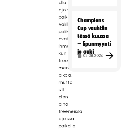
olla
ajoissa
paikoilla.
Champions
Välillä
Cup vauhtiin
pelikaverit
tässä kuussa
ovat
– lipunmyynti
ihmetelleet,
jo auki
kun
02.08.2026
treenimatkoihin
menee
aikaa,
mutta
silti
olen
aina
treeneissä
ajoissa
paikalla.