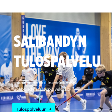
SALIBANDYN
TULOSPALVELU
Jokainen ottelu. Jokainen maali.
Salibandyn tulospalvelussa.
Tulospalveluun