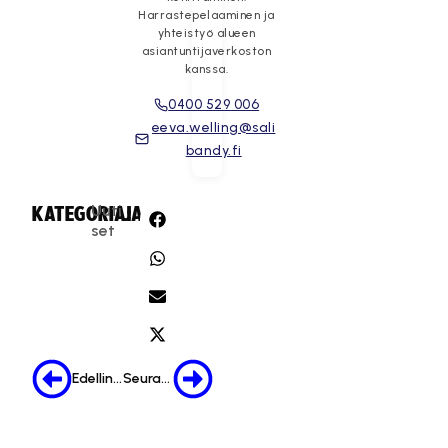
Harrastepelaaminen ja
yhteistyö alueen
asiantuntijaverkoston
kanssa.
0400 529 006
eeva.welling@sali
bandy.fi
Uuti
KATEGORIA:
JAA:
set
Edellinen
Seuraava