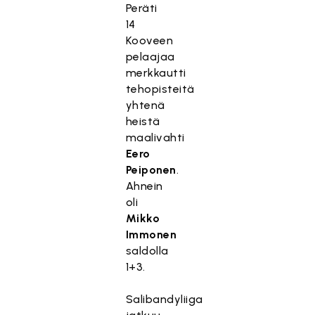
Peräti
14
Kooveen
pelaajaa
merkkautti
tehopisteitä
yhtenä
heistä
maalivahti
Eero
Peiponen
.
Ahnein
oli
Mikko
Immonen
saldolla
1+3.
Salibandyliiga