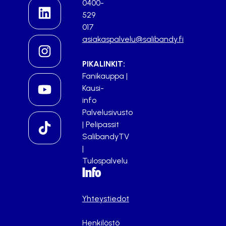
0400-
529
017
asiakaspalvelu@salibandy.fi
PIKALINKIT:
Fanikauppa
|
Kausi-
info
Palvelusivusto
|
Pelipassit
SalibandyTV
|
Tulospalvelu
Info
Yhteystiedot
Henkilöstö