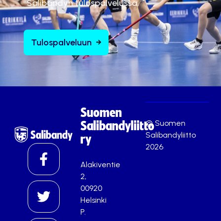
Salibandyn tulospalvelussa.
Tulospalveluun
Suomen
© Suomen
Salibandyliitto
Salibandyliitto
ry
2026
Alakiventie
2,
00920
Helsinki
P.