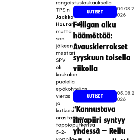
rangaistuslaukauksella
04.08.2
TPS:n
UUTISET
026
Jaakko
F-liigan alku
Hautamäki
,
mutta
häämöttää:
sen
Avauskierrokset
jälkeen
mestari
syyskuun toisella
SPV
oli
viikolla
kaukalon
puolella
epäkohtelias
05.08.2
vieras
UUTISET
026
ja
“Kannustava
katkaisi
orastaneen
ilmapiiri syntyy
tappioputkensa
yhdessä – Reilu
5-2-
voitolla.