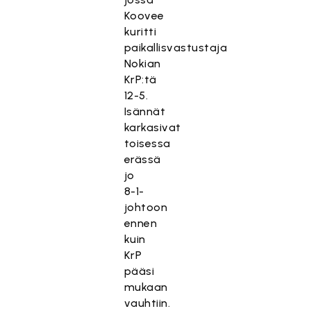
Koovee
kuritti
paikallisvastustaja
Nokian
KrP:tä
12-5.
Isännät
karkasivat
toisessa
erässä
jo
8-1-
johtoon
ennen
kuin
KrP
pääsi
mukaan
vauhtiin.