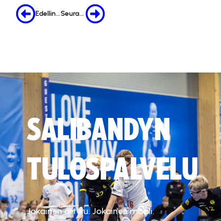
Edellinen
Seuraava
SALIBANDYN
TULOSPALVELU
Jokainen ottelu. Jokainen maali.