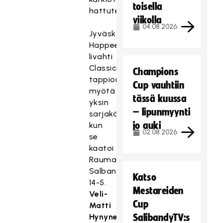
toisella
hattutempun.
viikolla
04.08.2026
Jyväskylän
Happee
livahti
Classicin
Champions
tappion
Cup vauhtiin
myötä
tässä kuussa
yksin
– lipunmyynti
sarjakärkeen
jo auki
kun
02.08.2026
se
kaatoi
Raumalla
Salban
Katso
14-5.
Mestareiden
Veli-
Cup
Matti
Hynynen
SalibandyTV:s