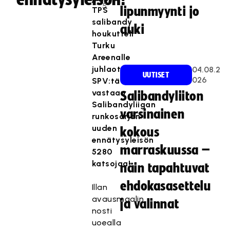
5
lipunmyynti jo
TPS
salibandy
auki
houkutteli
Turku
Areenalle
juhlaotteluunsa
04.08.2
UUTISET
026
SPV:tä
vastaan
Salibandyliiton
Salibandyliigan
varsinainen
runkosarjan
uuden
kokous
ennätysyleisön
marraskuussa –
5280
katsojaa!
näin tapahtuvat
ehdokasasettelu
Illan
avausmaalin
ja valinnat
nosti
uoealla