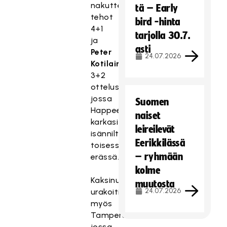
nakutteli
tä – Early
tehot
bird -hinta
4+1
tarjolla 30.7.
ja
asti
Peter
24.07.2026
Kotilainen
3+2
ottelussa,
jossa
Suomen
Happee
naiset
karkasi
leireilevät
isänniltä
Eerikkilässä
toisessa
– ryhmään
erässä.
kolme
Kaksinumeroiset
muutosta
24.07.2026
urakoitiin
myös
Tampereella,
jossa