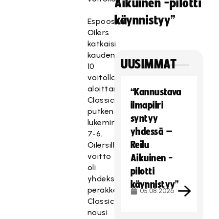
Aikuinen -pilotti
käynnistyy”
Espoossa
Oilers
katkaisi
kauden
UUSIMMAT
10
voitolla
aloittaneen
“Kannustava
Classicin
ilmapiiri
putken
syntyy
lukemin
yhdessä –
7-6.
Reilu
Oilersille
voitto
Aikuinen -
oli
pilotti
yhdeksäs
käynnistyy”
peräkkäinen.
05.08.2026
Classic
nousi