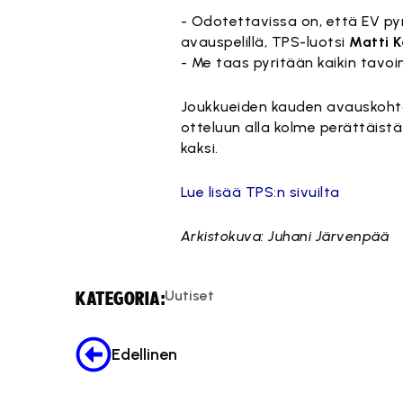
- Odotettavissa on, että EV pyr
avauspelillä, TPS-luotsi
Matti K
- Me taas pyritään kaikin tavo
Joukkueiden kauden avauskohta
otteluun alla kolme perättäistä
kaksi.
Lue lisää TPS:n sivuilta
Arkistokuva: Juhani Järvenpää
Uutiset
KATEGORIA:
Edellinen