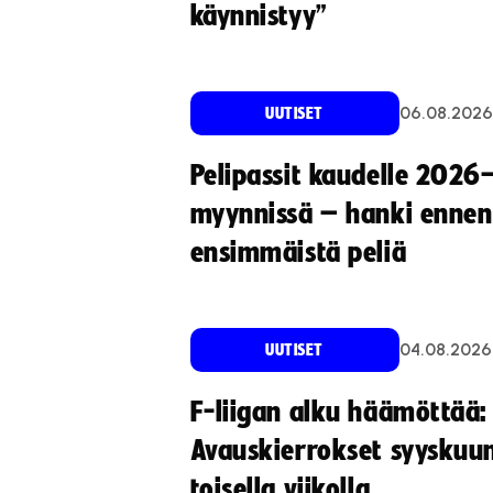
käynnistyy”
06.08.2026
UUTISET
Pelipassit kaudelle 2026
myynnissä – hanki ennen
ensimmäistä peliä
04.08.2026
UUTISET
F-liigan alku häämöttää:
Avauskierrokset syyskuu
toisella viikolla