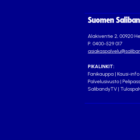
Suomen Saliband
Alakiventie 2, 00920 He
P. 0400-529 017
asiakaspalvelu@saliban
PIKALINKIT:
Fanikauppa
|
Kausi-info
Palvelusivusto
|
Pelipass
SalibandyTV
|
Tulospal