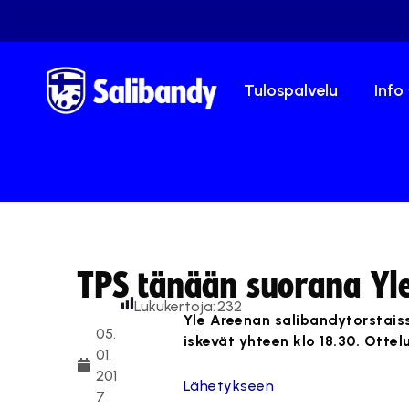
Tulospalvelu
Info
TPS tänään suorana Yl
Lukukertoja:
232
Yle Areenan salibandytorstaiss
05.
iskevät yhteen klo 18.30. Ottel
01.
201
Lähetykseen
7