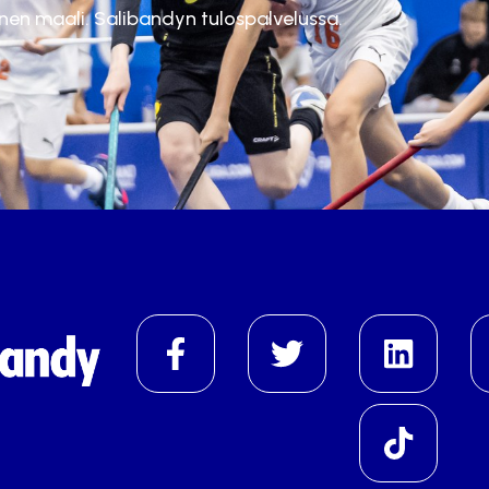
inen maali. Salibandyn tulospalvelussa.