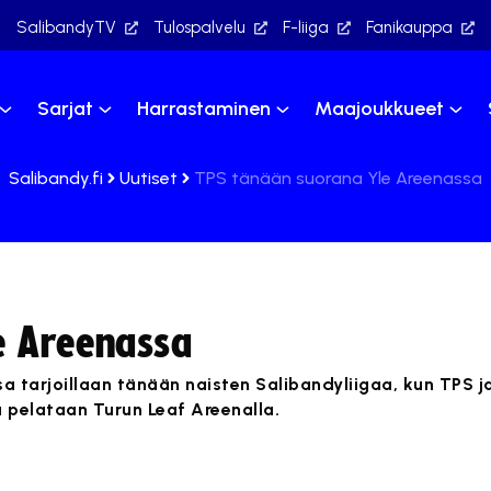
SalibandyTV
Tulospalvelu
F-liiga
Fanikauppa
Sarjat
Harrastaminen
Maajoukkueet
Salibandy.fi
Uutiset
TPS tänään suorana Yle Areenassa
e Areenassa
a tarjoillaan tänään naisten Salibandyliigaa, kun TPS ja
u pelataan Turun Leaf Areenalla.