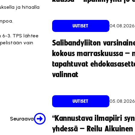
sella ja hitaalla
empoa.
04.08.2026
UUTISET
 6-3. TPS lähtee
Salibandyliiton varsinain
 pelistään vain
kokous marraskuussa – 
tapahtuvat ehdokasasette
valinnat
05.08.2026
UUTISET
“Kannustava ilmapiiri sy
Seuraava
yhdessä – Reilu Aikuinen 