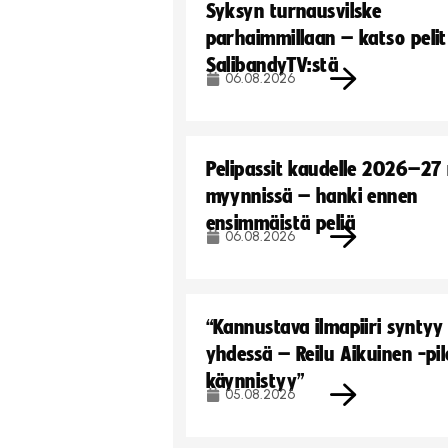
Syksyn turnausvilske
parhaimmillaan – katso pelit
SalibandyTV:stä
06.08.2026
Pelipassit kaudelle 2026–27
myynnissä – hanki ennen
ensimmäistä peliä
06.08.2026
“Kannustava ilmapiiri syntyy
yhdessä – Reilu Aikuinen -pil
käynnistyy”
05.08.2026