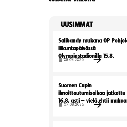
UUSIMMAT
Salibandy mukana OP Pohjol
liikuntapäivässä
Olympiastadionilla 15.8.
08.08.2026
Suomen Cupin
ilmoittautumisaikaa jatkettu
16.8. asti – vielä ehtii muka
07.08.2026