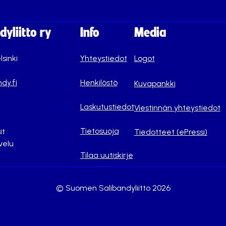
yliitto ry
Info
Media
lsinki
Yhteystiedot
Logot
dy.fi
Henkilöstö
Kuvapankki
Laskutustiedot
Viestinnän yhteystiedot
Tietosuoja
it
Tiedotteet (ePressi)
velu
Tilaa uutiskirje
© Suomen Salibandyliitto 2026