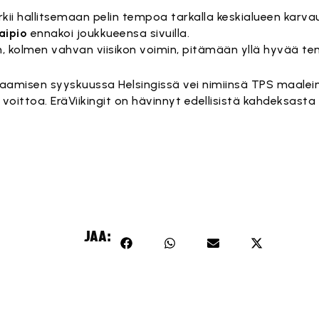
kii hallitsemaan pelin tempoa tarkalla keskialueen karvauk
aipio
ennakoi joukkueensa sivuilla.
in, kolmen vahvan viisikon voimin, pitämään yllä hyvää t
amisen syyskuussa Helsingissä vei nimiinsä TPS maalein
 voittoa. EräViikingit on hävinnyt edellisistä kahdeksasta
JAA: