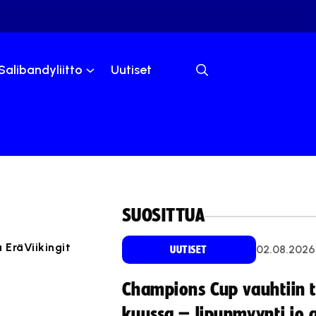
Salibandyliitto
Uutiset
SUOSITTUA
 EräViikingit
02.08.2026
UUTISET
Champions Cup vauhtiin 
kuussa – lipunmyynti jo 