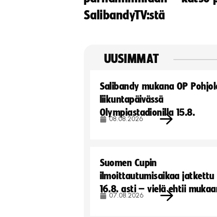
SalibandyTV:stä
UUSIMMAT
Salibandy mukana OP Pohjol
liikuntapäivässä
Olympiastadionilla 15.8.
08.08.2026
Suomen Cupin
ilmoittautumisaikaa jatkettu
16.8. asti – vielä ehtii muka
07.08.2026