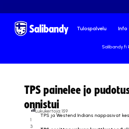
Tulospalvelu
Info
Salibandy.fi
TPS painelee jo pudotusp
onnistui
Lukukertoja:
159
TPS ja Westend Indians nappasivat kes
1
3