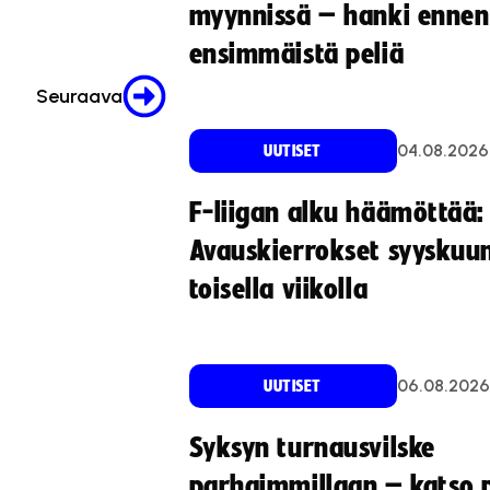
myynnissä – hanki ennen
ensimmäistä peliä
Seuraava
04.08.2026
UUTISET
F-liigan alku häämöttää:
Avauskierrokset syyskuu
toisella viikolla
06.08.2026
UUTISET
Syksyn turnausvilske
parhaimmillaan – katso p