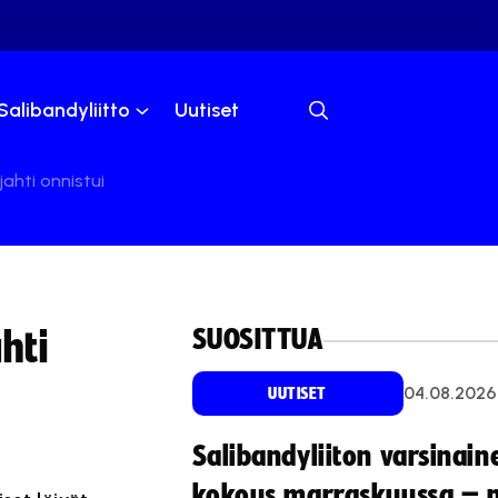
Salibandyliitto
Uutiset
jahti onnistui
SUOSITTUA
hti
04.08.2026
UUTISET
Salibandyliiton varsinain
kokous marraskuussa – 