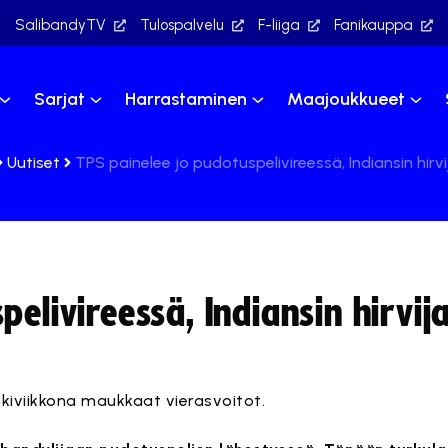
SalibandyTV
Tulospalvelu
F-liiga
Fanikauppa
Sarjat
Harrastaminen
Maajoukkueet
Uutiset
TPS painelee jo pudotuspelivireessä, Indiansin hirvi
elivireessä, Indiansin hirvija
kiviikkona maukkaat vierasvoitot.