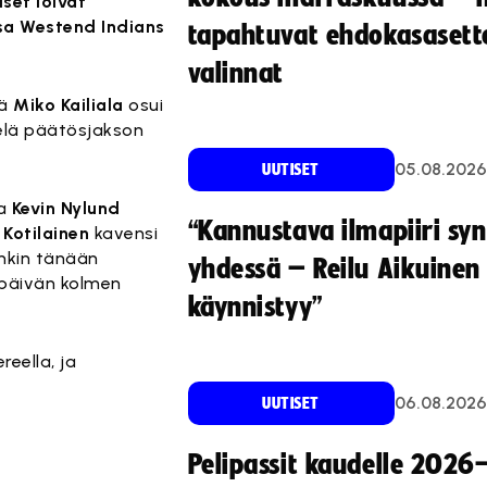
set löivät
ssa Westend Indians
tapahtuvat ehdokasasette
valinnat
sä
Miko Kailiala
osui
vielä päätösjakson
05.08.2026
UUTISET
a
Kevin Nylund
“Kannustava ilmapiiri sy
 Kotilainen
kavensi
inkin tänään
yhdessä – Reilu Aikuinen 
t päivän kolmen
käynnistyy”
eella, ja
06.08.2026
UUTISET
Pelipassit kaudelle 2026