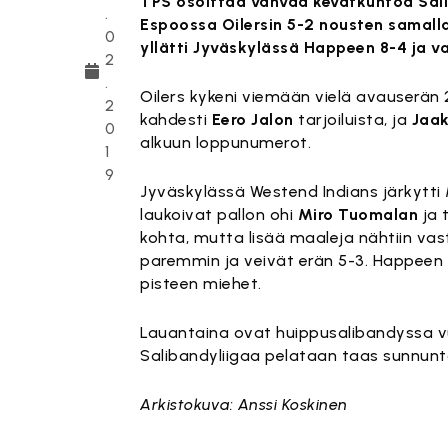
TPS osoittaa vahvaa kevätkuntoa Sali
.
Espoossa Oilersin 5-2 nousten samalla
0
yllätti Jyväskylässä Happeen 8-4 ja v
2
.
Oilers kykeni viemään vielä avauserän 
2
kahdesti
Eero Jalon
tarjoiluista, ja
Jaa
0
alkuun loppunumerot.
1
9
Jyväskylässä Westend Indians järkytti 
laukoivat pallon ohi
Miro Tuomalan
ja 
kohta, mutta lisää maaleja nähtiin vas
paremmin ja veivät erän 5-3. Happeen Pe
pisteen miehet.
Lauantaina ovat huippusalibandyssa vu
Salibandyliigaa pelataan taas sunnunt
Arkistokuva: Anssi Koskinen