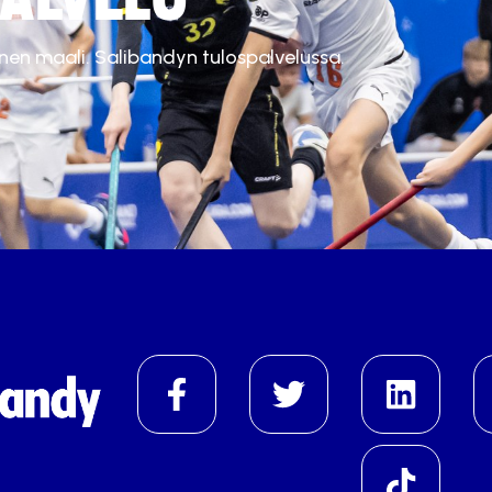
inen maali. Salibandyn tulospalvelussa.