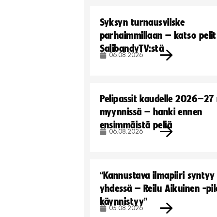
Syksyn turnausvilske
parhaimmillaan – katso pelit
SalibandyTV:stä
06.08.2026
Pelipassit kaudelle 2026–27
myynnissä – hanki ennen
ensimmäistä peliä
06.08.2026
“Kannustava ilmapiiri syntyy
yhdessä – Reilu Aikuinen -pil
käynnistyy”
05.08.2026