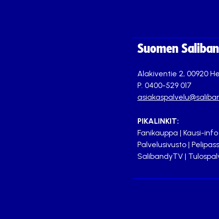
Suomen Saliband
Alakiventie 2, 00920 He
P. 0400-529 017
asiakaspalvelu@saliban
PIKALINKIT:
Fanikauppa
|
Kausi-info
Palvelusivusto
|
Pelipass
SalibandyTV
|
Tulospal