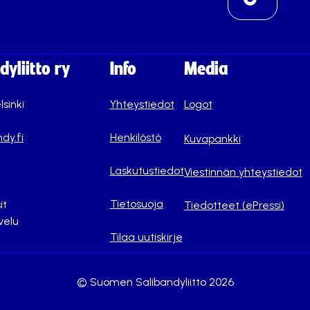
yliitto ry
Info
Media
lsinki
Yhteystiedot
Logot
dy.fi
Henkilöstö
Kuvapankki
Laskutustiedot
Viestinnän yhteystiedot
Tietosuoja
it
Tiedotteet (ePressi)
velu
Tilaa uutiskirje
© Suomen Salibandyliitto 2026