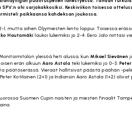
bandyliigan pudotuspelien lähestyessä. Tänään turkulai
 SPV:n ohi sarjakakkosiksi. Keskiviikon toisessa ottelu
armisteli paikkaansa kahdeksan joukossa.
2-1, mutta siihen Öljymiesten lento loppui. Toisessa eräs
kko Hautamäki
laukoi lukemiksi jo 2-4. Eero Jalo niittasi 
Monitoimitalon yleisöä heti alussa, kun
Mikael Sievänen
j
toisen erän alkuun
Aaro Astala
teki lukemiksi jo 0-3.
Peter
ta päätöserässä. Vieraat hallitsivat päästä päähän -pel
ter Kotilainen (2+1) ja Indiansin Aaro Astala (1+2) oliva
orossa Suomen Cupin naisten ja miesten finaalit Tamper
aina.