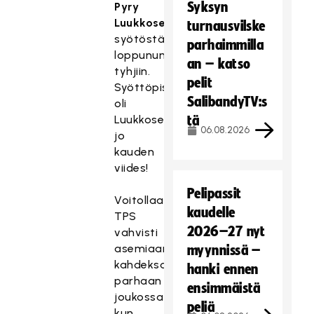
Syksyn
Pyry
Luukkosen
turnausvilske
syötöstä
parhaimmilla
loppunumerot
an – katso
tyhjiin.
pelit
Syöttöpiste
SalibandyTV:s
oli
Luukkoselle
tä
06.08.2026
jo
kauden
viides!
Pelipassit
Voitollaan
kaudelle
TPS
2026–27 nyt
vahvisti
asemiaan
myynnissä –
kahdeksan
hanki ennen
parhaan
ensimmäistä
joukossa
peliä
kun