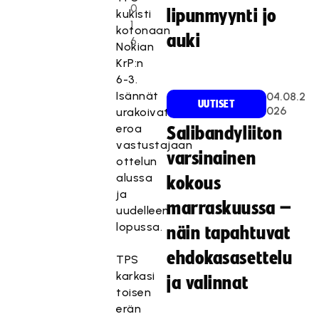
0
lipunmyynti jo
kukisti
1
kotonaan
auki
6
Nokian
KrP:n
6-3.
Isännät
04.08.2
UUTISET
026
urakoivat
eroa
Salibandyliiton
vastustajaan
varsinainen
ottelun
alussa
kokous
ja
marraskuussa –
uudelleen
lopussa.
näin tapahtuvat
ehdokasasettelu
TPS
karkasi
ja valinnat
toisen
erän