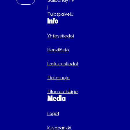
SalibandyTV
|
Tulospalvelu
Info
Yhteystiedot
Henkilöstö
Laskutustiedot
Tietosuoja
Tilaa uutiskirje
Media
Logot
Kuvapankki