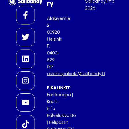
Salibandyliitto
ry
2026
Alakiventie
2,
00920
Helsinki
P.
0400-
529
017
asiakaspalvelu@salibandy.fi
PIKALINKIT:
Fanikauppa
|
Kausi-
info
Palvelusivusto
|
Pelipassit