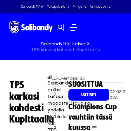
SalibandyTV
Tulospalvelu
F-liiga
Fanikauppa
Salibandy.fi
Uutiset
TPS karkasi kahdesti Kupittaalla
Lukukertoja:
183
TPS
Salibandyliiga
SUOSITTUA
0
palasi
02.08.2
karkasi
9
UUTISET
tänään
026
.
maaottelutauolta
kahdesti
Champions Cup
0
yhdellä
2
vauhtiin tässä
ottelulla
Kupittaalla
.
kun
kuussa –
2
TPS