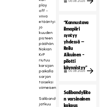
06.08.2026
play
off -
viiva
etääntyi
“Kannustava
jo
ilmapiiri
kuuden
syntyy
pisteen
yhdessä –
päähän.
Reilu
Nokian
Aikuinen -
KrP
riutuu
pilotti
karsijan
käynnistyy”
paikalla
05.08.2026
sarjan
toiseksi
viimeisenä.
Salibandyliito
Salibandyliiga
n varsinainen
jatkuu
kokous