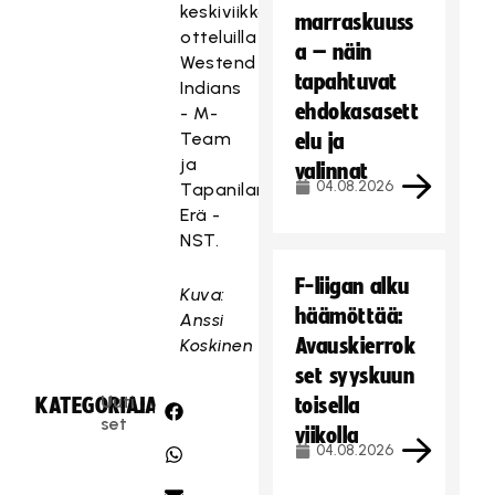
keskiviikkona
marraskuuss
otteluilla
a – näin
Westend
tapahtuvat
Indians
ehdokasasett
- M-
Team
elu ja
ja
valinnat
04.08.2026
Tapanilan
Erä -
NST.
F-liigan alku
Kuva:
häämöttää:
Anssi
Avauskierrok
Koskinen
set syyskuun
Uuti
KATEGORIA:
JAA:
toisella
set
viikolla
04.08.2026