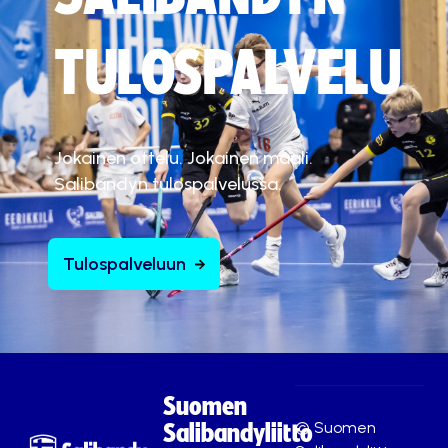
TULOSPALVELU
Jokainen ottelu. Jokainen maali.
Salibandyn tulospalvelussa.
Tulospalveluun
Suomen
© Suomen
Salibandyliitto