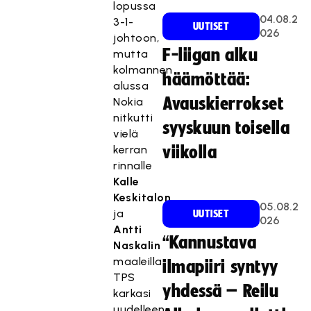
lopussa
04.08.2
3-1-
UUTISET
026
johtoon,
F-liigan alku
mutta
kolmannen
häämöttää:
alussa
Avauskierrokset
Nokia
nitkutti
syyskuun toisella
vielä
kerran
viikolla
rinnalle
Kalle
Keskitalon
05.08.2
ja
UUTISET
026
Antti
“Kannustava
Naskalin
maaleilla.
ilmapiiri syntyy
TPS
yhdessä – Reilu
karkasi
uudelleen