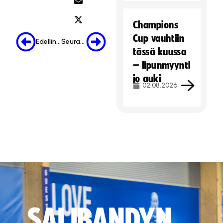
Champions
Cup vauhtiin
Edellinen
Seuraava
tässä kuussa
– lipunmyynti
jo auki
02.08.2026
SALIBANDYN