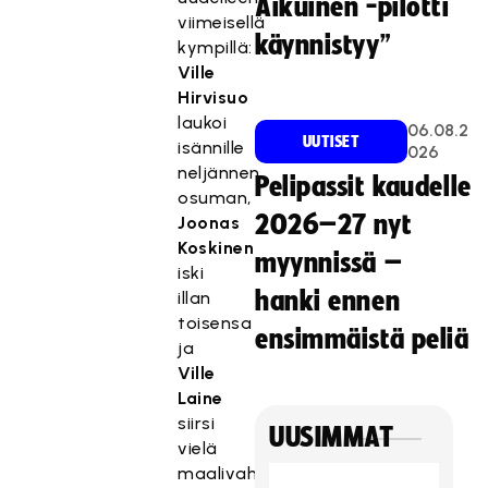
Aikuinen -pilotti
viimeisellä
käynnistyy”
kympillä:
Ville
Hirvisuo
laukoi
06.08.2
UUTISET
isännille
026
neljännen
Pelipassit kaudelle
osuman,
2026–27 nyt
Joonas
Koskinen
myynnissä –
iski
hanki ennen
illan
toisensa
ensimmäistä peliä
ja
Ville
Laine
siirsi
UUSIMMAT
vielä
maalivahti