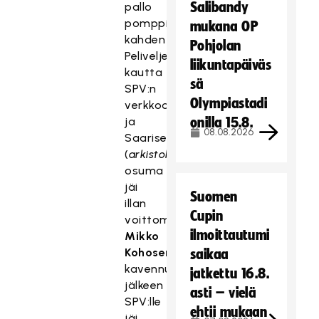
Salibandy
pallo
pomppi
mukana OP
kahden
Pohjolan
Peliveljen
liikuntapäiväs
kautta
sä
SPV:n
Olympiastadi
verkkoon,
ja
onilla 15.8.
08.08.2026
Saarisen
(
arkistokuvassa
)
osuma
jäi
Suomen
illan
Cupin
voittomaaliksi.
ilmoittautumi
Mikko
Kohosen
saikaa
kavennuksen
jatkettu 16.8.
jälkeen
asti – vielä
SPV:lle
ehtii mukaan
jäi