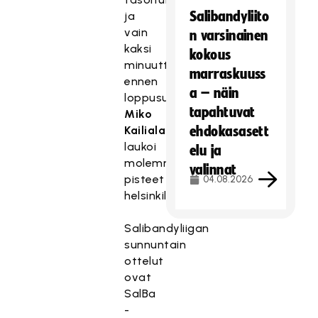
Salibandyliito
ja
vain
n varsinainen
kaksi
kokous
minuuttia
marraskuuss
ennen
a – näin
loppusummeria
tapahtuvat
Miko
Kailiala
ehdokasasett
laukoi
elu ja
molemmat
valinnat
pisteet
04.08.2026
helsinkiläisille.
Salibandyliigan
sunnuntain
ottelut
ovat
SalBa
-