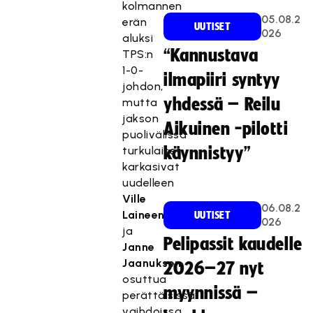
kolmannen
05.08.2
erän
UUTISET
026
aluksi
“Kannustava
TPS:n
1-0-
ilmapiiri syntyy
johdon,
yhdessä – Reilu
mutta
jakson
Aikuinen -pilotti
puolivälissä
turkulaiset
käynnistyy”
karkasivat
uudelleen
Ville
06.08.2
Laineen
UUTISET
026
ja
Pelipassit kaudelle
Janne
Jaanuksen
2026–27 nyt
osuttua
myynnissä –
perättäisissä
vaihdoissa.