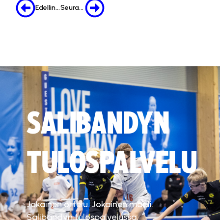
Edellinen
Seuraava
SALIBANDYN
TULOSPALVELU
Jokainen ottelu. Jokainen maali.
Salibandyn tulospalvelussa.