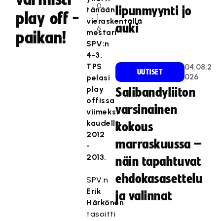
0
lipunmyynti jo
tänään
play off -
1
vieraskentällä
auki
6
mestari
paikan!
SPV:n
4-3.
TPS
04.08.2
UUTISET
026
pelasi
play
Salibandyliiton
offissa
varsinainen
viimeksi
kaudella
kokous
2012
marraskuussa –
-
2013.
näin tapahtuvat
ehdokasasettelu
SPV:n
Erik
ja valinnat
Härkönen
tasoitti