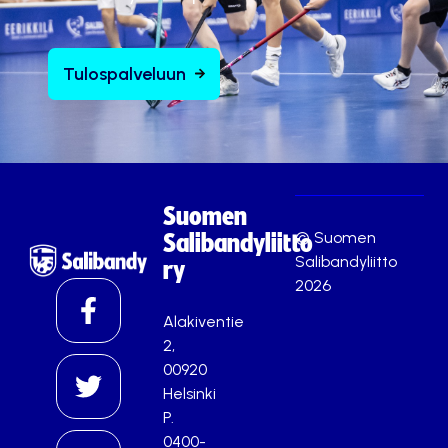
Tulospalveluun
Suomen
© Suomen
Salibandyliitto
Salibandyliitto
ry
2026
Alakiventie
2,
00920
Helsinki
P.
0400-