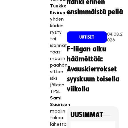
hanki ennen
Tuukka
ensimmäistä peliä
Kivirannan
yhden
käden
rysty
04.08.2
UUTISET
toi
026
isännät
F-liigan alku
taas
häämöttää:
maalin
päähän,
Avauskierrokset
sitten
syyskuun toisella
iski
jälleen
viikolla
TPS.
Sami
Saarisen
maalin
UUSIMMAT
takaa
lähettämä