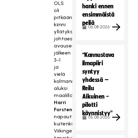
OLS
hanki ennen
oli
ensimmäistä
pitkään
peliä
kiinni
06.08.2026
yllätyksessä
johtaessaan
avauserän
jälkeen
“Kannustava
3-1
ilmapiiri
ja
syntyy
vielä
yhdessä –
kolmannen
Reilu
aluksi
maalilla.
Aikuinen -
Harri
pilotti
Forsten
käynnistyy”
napautti
05.08.2026
kuitenkin
Viikingeille
tasoituksen,