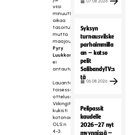
07.08.2026
viisi
minuuttia
aikaa
tasoitukseen,
Syksyn
mutta
turnausvilske
maajoukkuemaalivahti
parhaimmilla
Pyry
an – katso
Luukkonen
pelit
ei
SalibandyTV:s
antautunut.
tä
06.08.2026
Lauantain
toisessa
ottelussa
Viikingit
Pelipassit
kukisti
kaudelle
kotonaan
OLS:n
2026–27 nyt
4-3.
myynnissä –