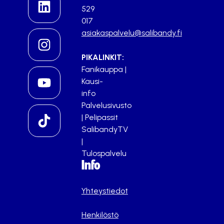
529
017
asiakaspalvelu@salibandy.fi
PIKALINKIT:
Fanikauppa
|
Kausi-
info
Palvelusivusto
|
Pelipassit
SalibandyTV
|
Tulospalvelu
Info
Yhteystiedot
Henkilöstö