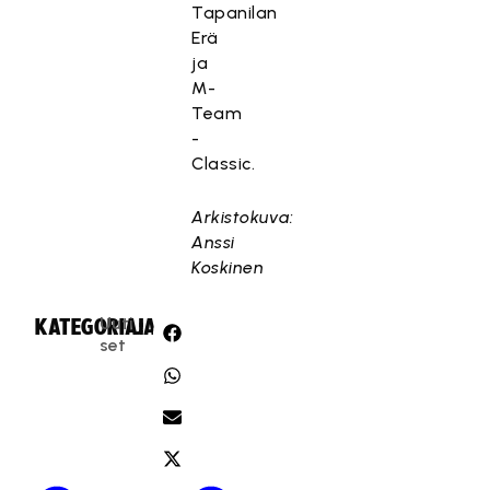
Tapanilan
Erä
ja
M-
Team
-
Classic.
Arkistokuva:
Anssi
Koskinen
Uuti
KATEGORIA:
JAA:
set