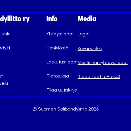
yliitto ry
Info
Media
lsinki
Yhteystiedot
Logot
dy.fi
Henkilöstö
Kuvapankki
Laskutustiedot
Viestinnän yhteystiedot
Tietosuoja
it
Tiedotteet (ePressi)
velu
Tilaa uutiskirje
© Suomen Salibandyliitto 2026