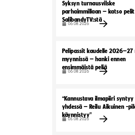
Syksyn turnausvilske
parhaimmillaan – katso pelit
SalibandyTV:stä
06.08.2026
Pelipassit kaudelle 2026–27
myynnissä – hanki ennen
ensimmäistä peliä
06.08.2026
“Kannustava ilmapiiri syntyy
yhdessä – Reilu Aikuinen -pil
käynnistyy”
05.08.2026