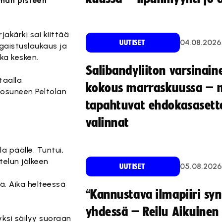
emän pisteen
jakärki sai kiittää
04.08.2026
UUTISET
gaistuslaukaus ja
ka kesken.
Salibandyliiton varsinain
taalla
kokous marraskuussa – 
 osuneen Peltolan
tapahtuvat ehdokasasette
valinnat
la päälle. Tuntui,
telun jälkeen
05.08.2026
UUTISET
tä. Aika helteessä
“Kannustava ilmapiiri sy
yhdessä – Reilu Aikuinen 
 yksi säilyy suoraan