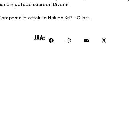
 huonoin putoaa suoraan Divariin.
mpereella ottelulla Nokian KrP - Oilers.
JAA: