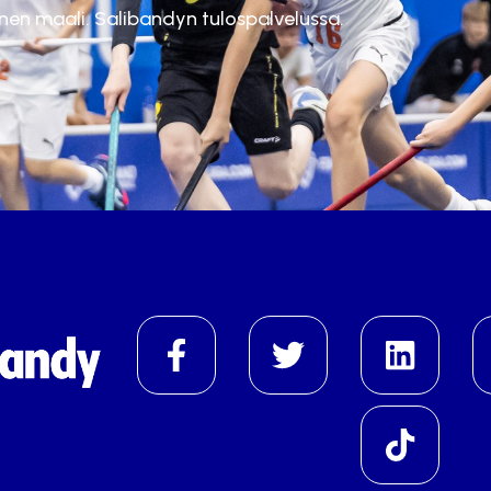
inen maali. Salibandyn tulospalvelussa.