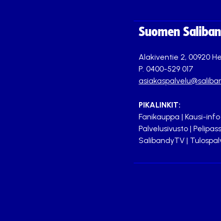
Suomen Saliband
Alakiventie 2, 00920 He
P. 0400-529 017
asiakaspalvelu@saliban
PIKALINKIT:
Fanikauppa
|
Kausi-info
Palvelusivusto
|
Pelipass
SalibandyTV
|
Tulospal