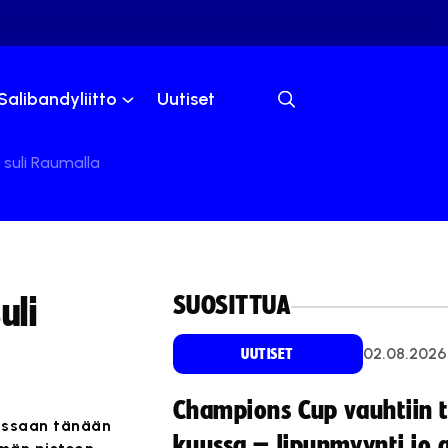
Salibandyliitto
Uutiset
 suli Raumalla
SUOSITTUA
uli
02.08.2026
UUTISET
Champions Cup vauhtiin 
aessaan tänään
kuussa – lipunmyynti jo 