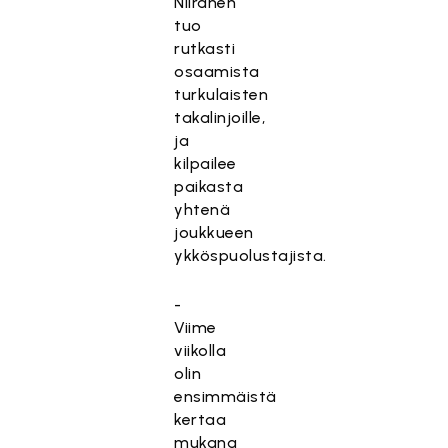
Niiranen
tuo
rutkasti
osaamista
turkulaisten
takalinjoille,
ja
kilpailee
paikasta
yhtenä
joukkueen
ykköspuolustajista.
-
Viime
viikolla
olin
ensimmäistä
kertaa
mukana