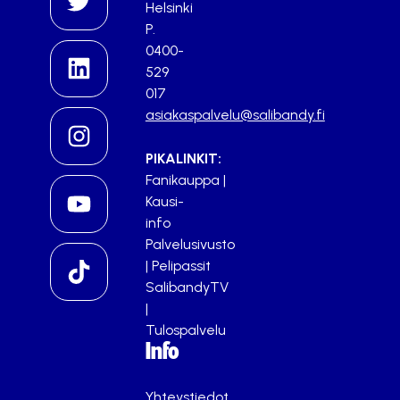
Helsinki
P.
0400-
529
017
asiakaspalvelu@salibandy.fi
PIKALINKIT:
Fanikauppa
|
Kausi-
info
Palvelusivusto
|
Pelipassit
SalibandyTV
|
Tulospalvelu
Info
Yhteystiedot