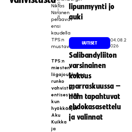
0
lipunmyynti jo
Niklas
1
Niiranen
auki
8
pelaavat
ensi
kaudella
TPS:n
04.08.2
UUTISET
026
mustavalkoisissa.
Salibandyliiton
TPS:n
varsinainen
miesten
liigajoukkueen
kokous
runko
marraskuussa –
vahvistuu
entisestään,
näin tapahtuvat
kun
ehdokasasettelu
hyökkääjät
Aku
ja valinnat
Kuikka
ja