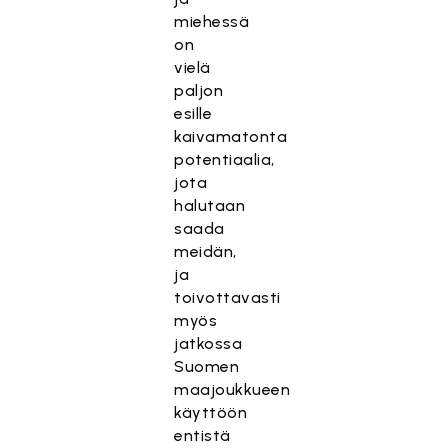
miehessä
on
vielä
paljon
esille
kaivamatonta
potentiaalia,
jota
halutaan
saada
meidän,
ja
toivottavasti
myös
jatkossa
Suomen
maajoukkueen
käyttöön
entistä