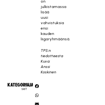
on
julkistamassa
lisää
uusi
vahvistuksia
ensi
kauden
liigaryhmäänsä.
TPS:n
tiedotteesta
Kuva:
Anssi
Koskinen
Uuti
KATEGORIA:
JAA:
set