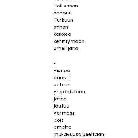
Hoikkanen
saapuu
Turkuun
ennen
kaikkea
kehittymään
urheilijana.
-
Hienoa
päästä
uuteen
ympäristöön,
jossa
joutuu
varmasti
pois
omalta
mukavuusalueeltaan