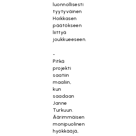
luonnollisesti
tyytyväinen
Hoikkasen
päätökseen
liittyä
joukkueeseen.
-
Pitkä
projekti
saatiin
maaliin,
kun
saadaan
Janne
Turkuun.
Äärimmäisen
monipuolinen
hyökkääjä,