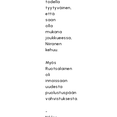
todella
tyytyväinen,
että
saan
olla
mukana
joukkueessa,
Niiranen
kehuu.
Myös
Ruotsalainen
oli
innoissaan
uudesta
puolustuspään
vahvistuksesta.
-