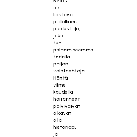
Niklas
on
loistava
pallollinen
puolustaja,
joka
tuo
pelaamiseemme
todella
paljon
vaihtoehtoja.
Häntä
viime
kaudella
haitanneet
polvivaivat
alkavat
olla
historiaa,
ja