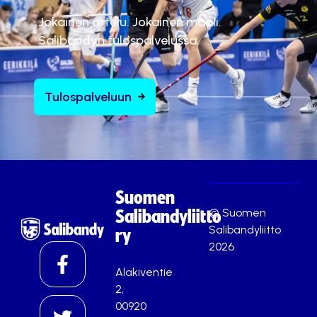
Jokainen ottelu. Jokainen maali.
Salibandyn tulospalvelussa.
Tulospalveluun
Suomen
© Suomen
Salibandyliitto
Salibandyliitto
ry
2026
Alakiventie
2,
00920