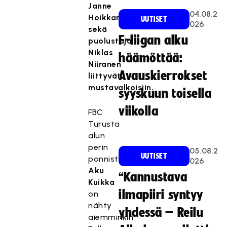
Janne
04.08.2
Hoikkanen
UUTISET
026
sekä
F-liigan alku
puolustaja
Niklas
häämöttää:
Niiranen
Avauskierrokset
liittyvät
mustavalkoisiin.
syyskuun toisella
viikolla
FBC
Turusta
alun
perin
05.08.2
UUTISET
ponnistava
026
Aku
“Kannustava
Kuikka
ilmapiiri syntyy
on
nähty
yhdessä – Reilu
aiemminkin