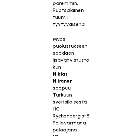
paremmin,
Ruotsalainen
tuumii
tyytyväisenä.
Myös
puolustukseen
saadaan
lisävahvistusta,
kun
Niklas
Niiranen
saapuu
Turkuun
sveitsiläisestä
HC
Rychenbergistä.
Pallovarmana
pelaajana