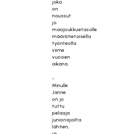
joka
on
noussut
jo
maajoukkuetasolle
määrätietoisella
työnteolla
viime
vuosien
aikana.
-
Minulle
Janne
on jo
tuttu
pelaaja
junioriajoilta
lähtien,
ja