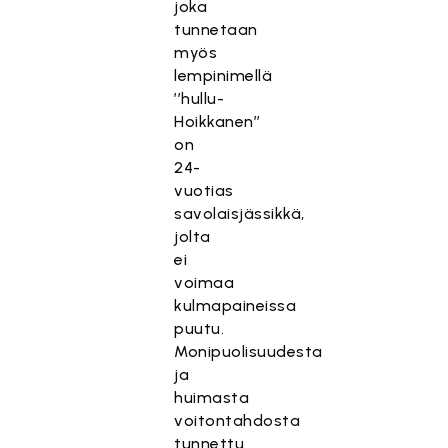
joka
tunnetaan
myös
lempinimellä
’’hullu-
Hoikkanen’’
on
24-
vuotias
savolaisjässikkä,
jolta
ei
voimaa
kulmapaineissa
puutu.
Monipuolisuudesta
ja
huimasta
voitontahdosta
tunnettu