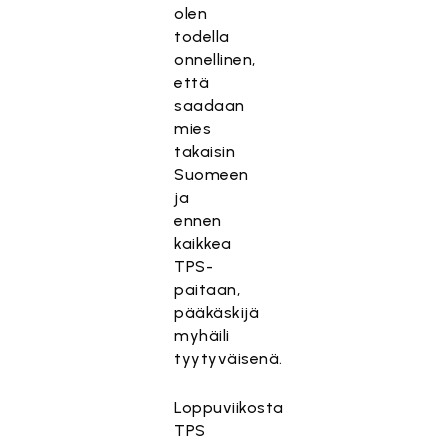
olen
todella
onnellinen,
että
saadaan
mies
takaisin
Suomeen
ja
ennen
kaikkea
TPS-
paitaan,
pääkäskijä
myhäili
tyytyväisenä.
Loppuviikosta
TPS