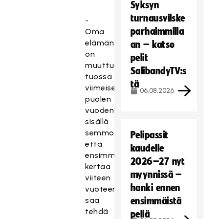
Syksyn
turnausvilske
-
parhaimmilla
Oma
elämäntilanteeni
an – katso
on
pelit
muuttunut
SalibandyTV:s
tuossa
tä
viimeisen
06.08.2026
puolen
vuoden
sisällä
semmoiseksi,
Pelipassit
että
kaudelle
ensimmäistä
2026–27 nyt
kertaa
myynnissä –
viiteen
hanki ennen
vuoteen
saa
ensimmäistä
tehdä
peliä