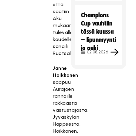
että
saatiin
Champions
Aku
Cup vauhtiin
mukaan
tässä kuussa
tulevalle
kaudelle,
– lipunmyynti
sanaili
jo auki
02.08.2026
Ruotsalainen.
Janne
Hoikkanen
saapuu
Aurajoen
rannoille
rakkaasta
vastustajasta,
Jyväskylän
Happeesta.
Hoikkanen,