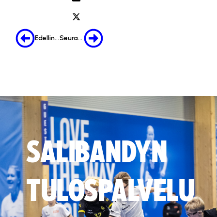
Edellinen
Seuraava
SALIBANDYN
TULOSPALVELU