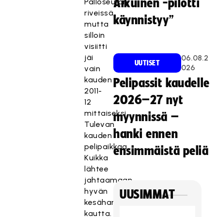
Aikuinen -pilotti
Palloseuran
riveissä,
käynnistyy”
mutta
silloin
visiitti
jäi
06.08.2
UUTISET
026
vain
kauden
Pelipassit kaudelle
2011-
2026–27 nyt
12
mittaiseksi.
myynnissä –
Tulevan
hanki ennen
kauden
pelipaikkaa
ensimmäistä peliä
Kuikka
lähtee
jahtaamaan
hyvän
UUSIMMAT
kesäharjoittelujakson
kautta.