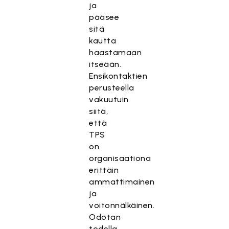
ja
pääsee
sitä
kautta
haastamaan
itseään.
Ensikontaktien
perusteella
vakuutuin
siitä,
että
TPS
on
organisaationa
erittäin
ammattimainen
ja
voitonnälkäinen.
Odotan
todella