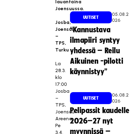
lauantaina
Joensuussa.
05.08.2
UUTISET
026
Josba,
“Kannustava
Joensuu
–
ilmapiiri syntyy
TPS,
yhdessä – Reilu
Turku
Aikuinen -pilotti
La
28.3.
käynnistyy”
klo
17:00
Josba
06.08.2
–
UUTISET
026
TPS,
Pelipassit kaudelle
Joensuu
Areena
2026–27 nyt
Pe
myynnissä –
3.4.