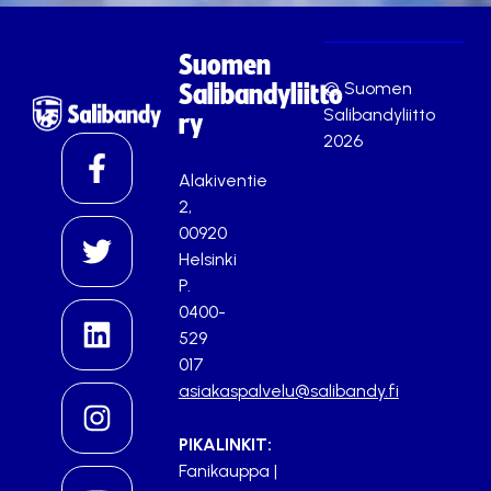
Suomen
© Suomen
Salibandyliitto
Salibandyliitto
ry
2026
Alakiventie
2,
00920
Helsinki
P.
0400-
529
017
asiakaspalvelu@salibandy.fi
PIKALINKIT:
Fanikauppa
|