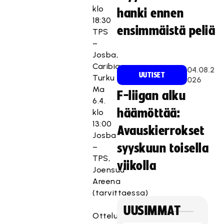
klo
hanki ennen
18:30
ensimmäistä peliä
TPS
–
Josba,
Caribia
04.08.2
UUTISET
Turku
026
Ma
F-liigan alku
6.4.
häämöttää:
klo
13:00
Avauskierrokset
Josba
syyskuun toisella
–
TPS,
viikolla
Joensuu
Areena
(tarvittaessa)
UUSIMMAT
Otteluparin