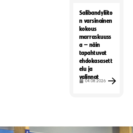
Salibandyliito
n varsinainen
kokous
marraskuuss
a – näin
tapahtuvat
ehdokasasett
elu ja
valinnat
04.08.2026