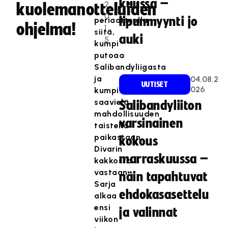
kuussa –
2
kuolemanotteluiden
-
0
lipunmyynti jo
periaatteella
ohjelma!
1
siitä,
auki
5
kumpi
putoaa
Salibandyliigasta
ja
04.08.2
UUTISET
026
kumpi
saavielä
Salibandyliiton
mahdollisuuden
varsinainen
taistella
paikastaan
kokous
Divarin
marraskuussa –
kakkosta
vastaan.
näin tapahtuvat
Sarja
ehdokasasettelu
alkaa
ensi
ja valinnat
viikon