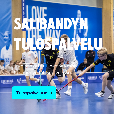
SALIBANDYN
TULOSPALVELU
Jokainen ottelu. Jokainen maali.
Salibandyn tulospalvelussa.
Tulospalveluun