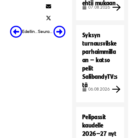
ehtii mukaan
07.08.2026
Edellinen
Seuraava
Syksyn
turnausvilske
parhaimmilla
an – katso
pelit
SalibandyTV:s
tä
06.08.2026
Pelipassit
kaudelle
2026–27 nyt