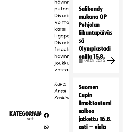
hävinnyt
Salibandy
putoaa
Divariin.
mukana OP
Voittaja
Pohjolan
karsii
liikuntapäiväs
liigapaikasta
sä
Divarin
Olympiastadi
finaalin
hävinnyttä
onilla 15.8.
08.08.2026
joukkuetta
vastaan.
Kuva:
Suomen
Anssi
Cupin
Koskinen
ilmoittautumi
saikaa
Uuti
KATEGORIA:
JAA:
set
jatkettu 16.8.
asti – vielä