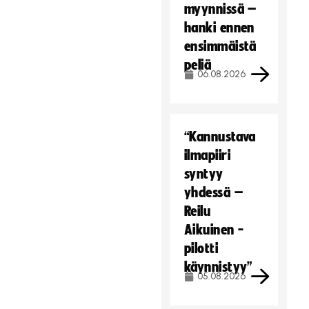
myynnissä –
hanki ennen
ensimmäistä
peliä
06.08.2026
“Kannustava
ilmapiiri
syntyy
yhdessä –
Reilu
Aikuinen -
pilotti
käynnistyy”
05.08.2026