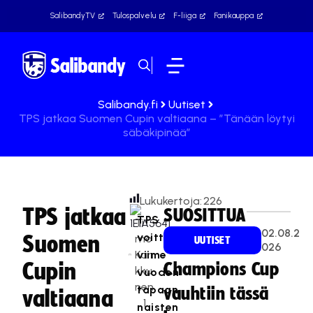
SalibandyTV
Tulospalvelu
F-liiga
Fanikauppa
Salibandy.fi
Uutiset
TPS jatkaa Suomen Cupin valtiaana – ”Tänään löytyi
säbäkipinää”
Lukukertoja:
226
TPS jatkaa
SUOSITTUA
TPS
Ti
02.08.2
voitti
Suomen
mo
UUTISET
026
Kan
viime
Cupin
Champions Cup
kku
vuoden
nen
tapaan
vauhtiin tässä
valtiaana
1
naisten