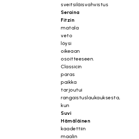
sveitsiläisvahvistus
Seraina
Fitzin
matala
veto
löysi
oikeaan
osoitteeseen.
Classicin
paras
paikka
tarjoutui
rangaistuslaukauksesta,
kun
Suvi
Hämäläinen
kaadettiin
maalin