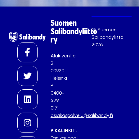
Suomen
© Suomen
Salibandyliitto
Salibandyliitto
ry
2026
Alakiventie
2,
00920
Helsinki
P.
0400-
529
017
asiakaspalvelu@salibandy.fi
PIKALINKIT:
Fanikauppa
|