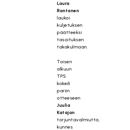
Laura
Rantanen
laukoi
kuljetuksen
päätteeksi
tasoituksen
takakulmaan.
Toisen
alkuun
TPS
kokeili
pariin
otteeseen
Juulia
Katajan
torjuntavalmiutta,
kunnes