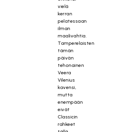
vielä
kerran
pelatessaan
ilman
maalivahtia.
Tamperelaisten
tämän
päivän
tehonainen
Veera
Vilenius
kavensi,
mutta
enempään
eivät
Classicin
rahkeet
tällä