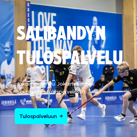
SALIBANDYN
TULOSPALVELU
Jokainen ottelu. Jokainen maali.
Salibandyn tulospalvelussa.
Tulospalveluun