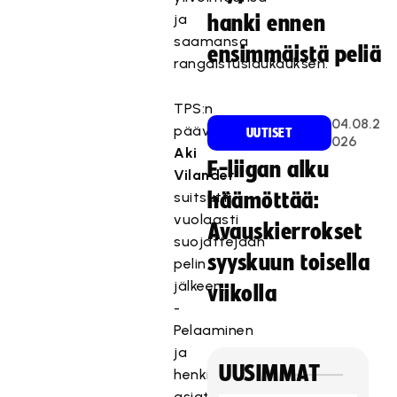
ja
hanki ennen
saamansa
ensimmäistä peliä
rangaistuslaukauksen.
TPS:n
04.08.2
päävalmentaja
UUTISET
026
Aki
F-liigan alku
Vilander
suitsutti
häämöttää:
vuolaasti
Avauskierrokset
suojattejaan
syyskuun toisella
pelin
jälkeen.
viikolla
-
Pelaaminen
ja
UUSIMMAT
henkimaailman
asiat