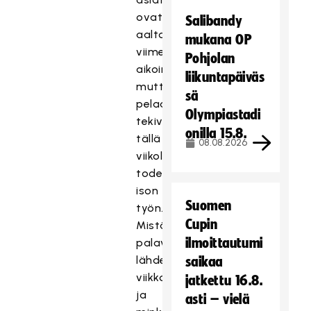
ovat
Salibandy
aaltoilleet
mukana OP
viime
Pohjolan
aikoina,
liikuntapäiväs
mutta
sä
pelaajat
Olympiastadi
tekivät
onilla 15.8.
tällä
08.08.2026
viikolla
todella
ison
Suomen
työn.
Cupin
Mistä
ilmoittautumi
palavereista
lähdettiin
saikaa
viikkoon
jatkettu 16.8.
ja
asti – vielä