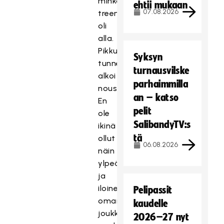
minkälaiset
ehtii mukaan
07.08.2026
treenit
oli
alla.
Pikkuhiljaa
Syksyn
tunnetaso
turnausvilske
alkoi
parhaimmilla
nousemaan.
an – katso
En
pelit
ole
SalibandyTV:s
ikinä
tä
ollut
06.08.2026
näin
ylpeä
ja
iloinen
Pelipassit
oman
kaudelle
joukkueen
2026–27 nyt