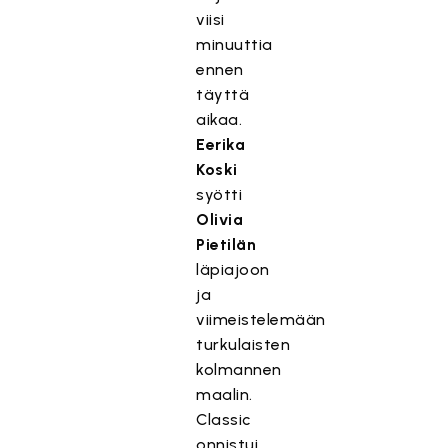
viisi
minuuttia
ennen
täyttä
aikaa.
Eerika
Koski
syötti
Olivia
Pietilän
läpiajoon
ja
viimeistelemään
turkulaisten
kolmannen
maalin.
Classic
onnistui