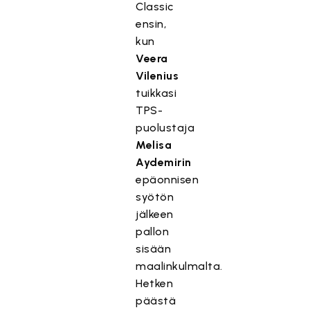
Classic
ensin,
kun
Veera
Vilenius
tuikkasi
TPS-
puolustaja
Melisa
Aydemirin
epäonnisen
syötön
jälkeen
pallon
sisään
maalinkulmalta.
Hetken
päästä