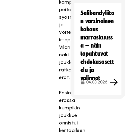
kamppailtiin,
peitettiin
Salibandyliito
syöttölinjoja
n varsinainen
ja
kokous
voitettiin
marraskuuss
irtopalloja,
a – näin
Vilander
tapahtuvat
näki
ehdokasasett
joukkueiden
elu ja
ratkaisevat
erot.
valinnat
04.08.2026
Ensimmäisessä
erässä
kumpikin
joukkue
onnistui
kertaalleen.