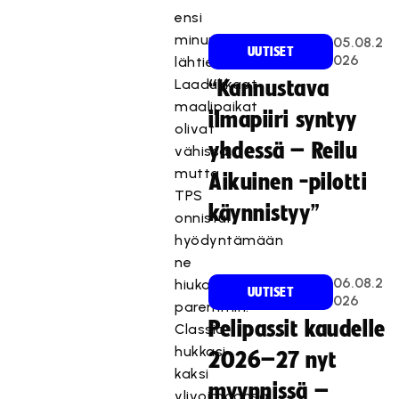
ensi
minuuteista
05.08.2
UUTISET
026
lähtien.
Laadukkaat
“Kannustava
maalipaikat
ilmapiiri syntyy
olivat
yhdessä – Reilu
vähissä,
mutta
Aikuinen -pilotti
TPS
käynnistyy”
onnistui
hyödyntämään
ne
06.08.2
hiukan
UUTISET
026
paremmin.
Pelipassit kaudelle
Classic
hukkasi
2026–27 nyt
kaksi
myynnissä –
ylivoimaansa