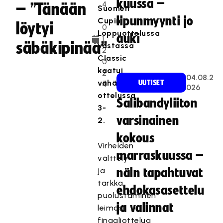
kuussa –
4
– ”Tänään
Suomen
.
lipunmyynti jo
Cupin.
löytyi
0
Loppuottelussa
auki
1.
säbäkipinää”
vastassa
2
Classic
0
kaatui
2
04.08.2
vähämaalisessa
UUTISET
4
026
ottelussa
Salibandyliiton
3-
varsinainen
2.
kokous
Virheiden
marraskuussa –
välttely
ja
näin tapahtuvat
tarkka
ehdokasasettelu
puolustaminen
ja valinnat
leimasi
finaaliottelua