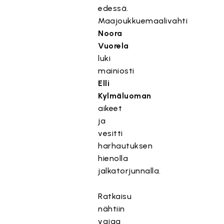
edessä.
Maajoukkuemaalivahti
Noora
Vuorela
luki
mainiosti
Elli
Kylmäluoman
aikeet
ja
vesitti
harhautuksen
hienolla
jalkatorjunnalla.
Ratkaisu
nähtiin
vajaa