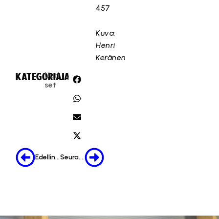
457
Kuva:
Henri
Keränen
Uuti
KATEGORIA:
JAA:
set
Edellinen
Seuraava