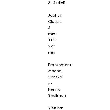
3+4+4=11
Jäähyt:
Classic
2
min,
TPS
2x2
min
Erotuomarit:
Moona
Vänskä
ja
Henrik
Snellman
Yleisöä: