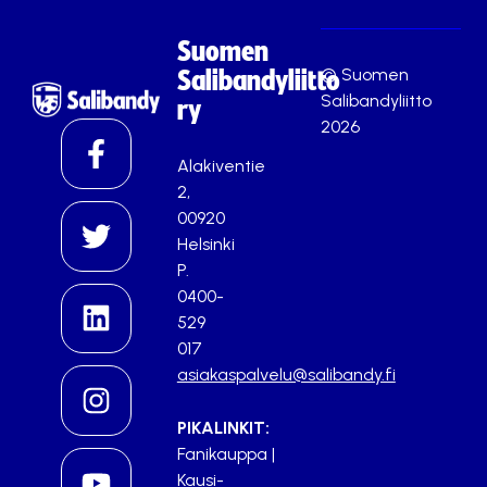
Suomen
© Suomen
Salibandyliitto
Salibandyliitto
ry
2026
Alakiventie
2,
00920
Helsinki
P.
0400-
529
017
asiakaspalvelu@salibandy.fi
PIKALINKIT:
Fanikauppa
|
Kausi-