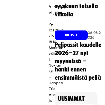
syyskuun toisella
Viikonlopun
ohjelma
viikolla
Pe
12.1.2024
06.08.2
UUTISET
klo
026
18.10
Pelipassit kaudelle
Miesten
2026–27 nyt
välierä
1:
myynnissä –
Nokian
hanki ennen
KrP
ensimmäistä peliä
–
Happee
(Yle
Areena
UUSIMMAT
ja