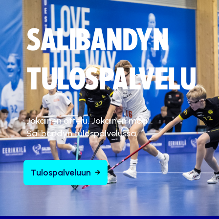
SALIBANDYN
TULOSPALVELU
Jokainen ottelu. Jokainen maali.
Salibandyn tulospalvelussa.
Tulospalveluun