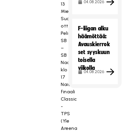
04.08.2026
13
Miesten
Suomisarjan
ottelu
F-liigan alku
Pelicans
häämöttää:
SB
Avauskierrok
–
set syyskuun
SB
toisella
Naantali
viikolla
klo
04.08.2026
17
Naisten
finaali
Classic
-
TPS
(Yle
Areena