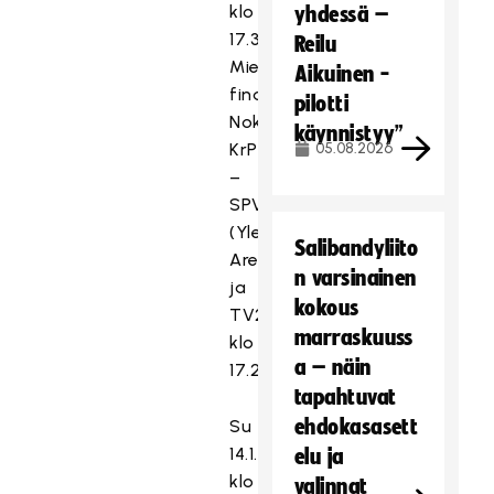
klo
yhdessä –
17.30
Reilu
Miesten
Aikuinen -
finaali:
pilotti
Nokian
käynnistyy”
KrP
05.08.2026
–
SPV
(Yle
Salibandyliito
Areena
n varsinainen
ja
kokous
TV2
marraskuuss
klo
a – näin
17.20)
tapahtuvat
ehdokasasett
Su
14.1.2024
elu ja
klo
valinnat