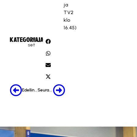
ja
TV2
klo
16.45)
Uuti
KATEGORIA:
JAA:
set
Edellinen
Seuraava