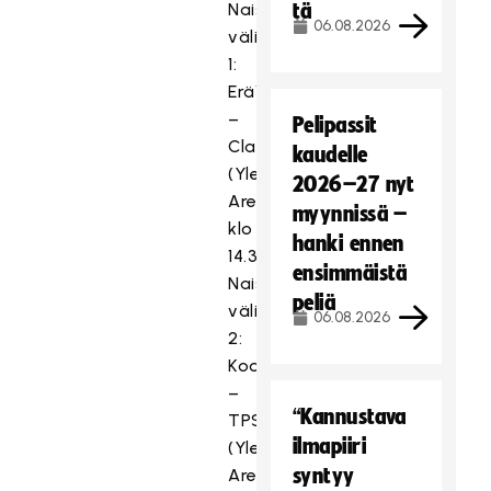
Naisten
tä
06.08.2026
välierä
1:
EräViikingit
–
Pelipassit
Classic
kaudelle
(Yle
2026–27 nyt
Areena)
myynnissä –
klo
hanki ennen
14.30
ensimmäistä
Naisten
peliä
välierä
06.08.2026
2:
Koovee
–
“Kannustava
TPS
ilmapiiri
(Yle
syntyy
Areena)