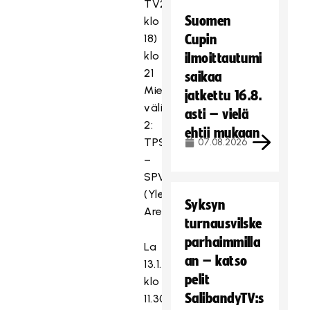
TV2
Suomen
klo
18)
Cupin
klo
ilmoittautumi
21
saikaa
Miesten
jatkettu 16.8.
välierä
asti – vielä
2:
ehtii mukaan
TPS
07.08.2026
–
SPV
(Yle
Syksyn
Areena)
turnausvilske
parhaimmilla
La
an – katso
13.1.2024
pelit
klo
SalibandyTV:s
11.30