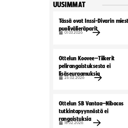
UUSIMMAT
Tässä ovat Inssi-Divarin mies
puolivälieräparit
01.03.2026
Ottelun Koovee–Tiikerit
pelirangaistuksesta ei
lisäseuraamuksia
25.02.2026
Ottelun SB Vantaa–Nibacos
tutkintapyynnöstä ei
rangaistuksia
18.02.2026