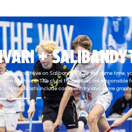
DIVARI + SALIBANDY
ch, broadcast live on SalibandyTV. At the same time, y
 team of choice. The clubs themselves are responsible f
. All broadcasts include commentary and score graphi