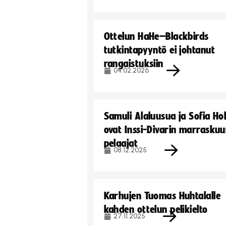
Ottelun HaHe–Blackbirds
tutkintapyyntö ei johtanut
rangaistuksiin
04.02.2026
Samuli Alaluusua ja Sofia Ho
ovat Inssi-Divarin marrasku
pelaajat
08.12.2025
Karhujen Tuomas Huhtalalle
kahden ottelun pelikielto
27.11.2025