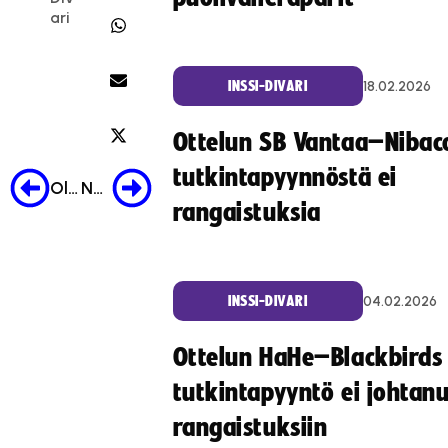
ari
18.02.2026
INSSI-DIVARI
Ottelun SB Vantaa–Nibac
tutkintapyynnöstä ei
Older Post
Newer Post
rangaistuksia
04.02.2026
INSSI-DIVARI
Ottelun HaHe–Blackbirds
tutkintapyyntö ei johtan
rangaistuksiin