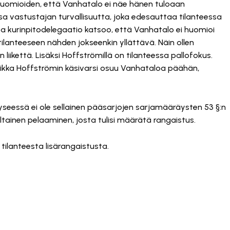
a huomioiden, että Vanhatalo ei näe hänen tuloaan
sa vastustajan turvallisuutta, joka edesauttaa tilanteessa
 kurinpitodelegaatio katsoo, että Vanhatalo ei huomioi
ilanteeseen nähden jokseenkin yllättävä. Näin ollen
iikettä. Lisäksi Hoffströmillä on tilanteessa pallofokus.
aikka Hoffströmin käsivarsi osuu Vanhataloa päähän,
yseessä ei ole sellainen pääsarjojen sarjamääräysten 53 §:n
ltainen pelaaminen, josta tulisi määrätä rangaistus.
tilanteesta lisärangaistusta.
y, koska se vaatii markkinointievästeitä.
sy markkinointievästeet