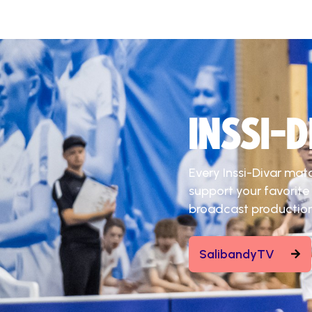
INSSI-
Every Inssi-Divar mat
support your favorite
broadcast production
SalibandyTV