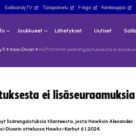
SalibandyTV
Tulospalvelu
F-liiga
Fanikauppa
nfo
Joukkueet
Lähetykset
Uutiset
Sali
.fi
Inssi-Divari
Hoffströmin pelirangaistuksesta ei lisäseu
stuksesta ei lisäseuraamuksia
yt lisärangaistuksia tilanteesta, josta Hawksin Alexander
nssi-Divarin ottelussa Hawks–Karhut 6.1.2024.