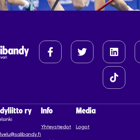
yliitto ry
Info
Media
lsinki
Yhteystiedot
Logot
lvelu@salibandy.fi