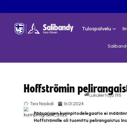
Tulospalvelu
I
Salibandy
Hoffströmin pelirangai
Lukukertoja:
195
Tea Naskali
16.01.2024
Pääsarjojen kurinpitodelegaatio ei määränn
Hoffströmille oli tuomittu pelirangaistus I