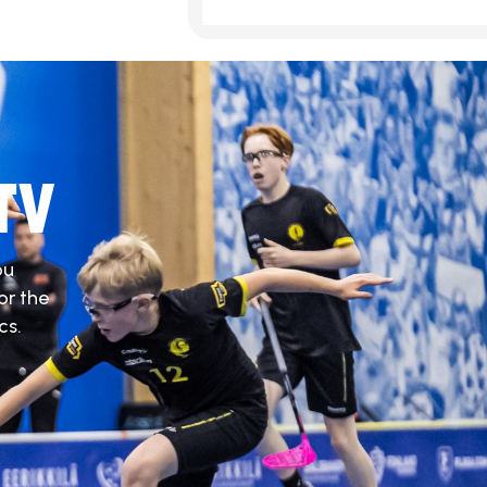
TV
ou
or the
cs.