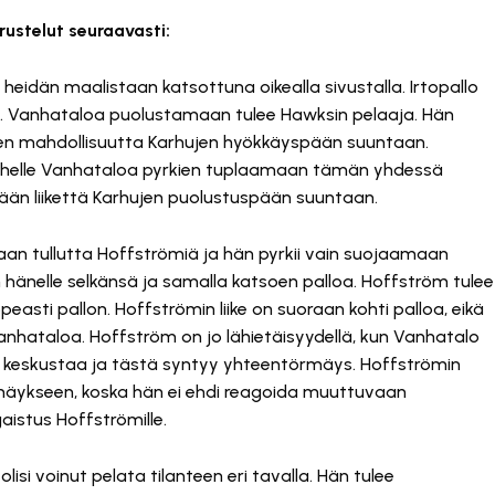
rustelut seuraavasti:
heidän maalistaan katsottuna oikealla sivustalla. Irtopallo
le. Vanhataloa puolustamaan tulee Hawksin pelaaja. Hän
ikkeen mahdollisuutta Karhujen hyökkäyspään suuntaan.
ähelle Vanhataloa pyrkien tuplaamaan tämän yhdessä
än liikettä Karhujen puolustuspään suuntaan.
n tullutta Hoffströmiä ja hän pyrkii vain suojaamaan
 hänelle selkänsä ja samalla katsoen palloa. Hoffström tulee
peasti pallon. Hoffströmin liike on suoraan kohti palloa, eikä
 Vanhataloa. Hoffström on jo lähietäisyydellä, kun Vanhatalo
keskustaa ja tästä syntyy yhteentörmäys. Hoffströmin
mäykseen, koska hän ei ehdi reagoida muuttuvaan
aistus Hoffströmille.
isi voinut pelata tilanteen eri tavalla. Hän tulee