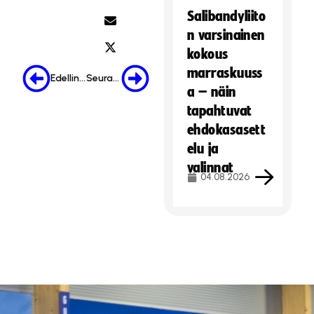
Salibandyliito
n varsinainen
kokous
marraskuuss
Edellinen
Seuraava
a – näin
tapahtuvat
ehdokasasett
elu ja
valinnat
04.08.2026