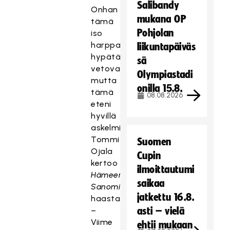
Salibandy
Onhan
mukana OP
tämä
Pohjolan
iso
harppaus
liikuntapäiväs
hypätä
sä
vetovastuuseen,
Olympiastadi
mutta
onilla 15.8.
tämä
08.08.2026
eteni
hyvillä
askelmilla,
Tommi
Suomen
Ojala
Cupin
kertoo
ilmoittautumi
Hämeen
saikaa
Sanomien
jatkettu 16.8.
haastattelussa.
–
asti – vielä
Viime
ehtii mukaan