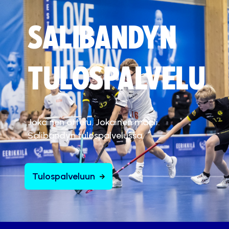
SALIBANDYN
TULOSPALVELU
Jokainen ottelu. Jokainen maali.
Salibandyn tulospalvelussa.
Tulospalveluun