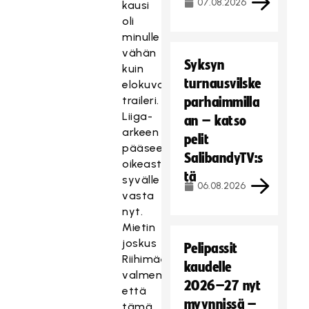
07.08.2026
kausi
oli
minulle
vähän
Syksyn
kuin
turnausvilske
elokuvan
traileri.
parhaimmilla
Liiga-
an – katso
arkeen
pelit
pääsee
SalibandyTV:s
oikeasti
tä
syvälle
06.08.2026
vasta
nyt.
Mietin
joskus
Pelipassit
Riihimäellä
kaudelle
valmentaessa,
2026–27 nyt
että
myynnissä –
tämä