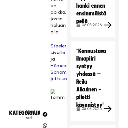
hanki ennen
on
paikka,
ensimmäistä
jossa
peliä
haluan
06.08.2026
olla
Steelersin
“Kannustava
sivuille
ilmapiiri
ja
Hämeen
syntyy
Sanomien
yhdessä –
juttuun
Reilu
Aikuinen -
pilotti
käynnistyy”
05.08.2026
Uuti
KATEGORIA:
JAA:
set