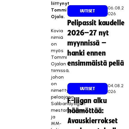
liittynyt
06.08.2
Tommi
UUTISET
026
Ojala.
Pelipassit kaudelle
Kovia
2026–27 nyt
nimiä
myynnissä –
on
myös
hanki ennen
Tommi
ensimmäistä peliä
Ojalan
tiimissä,
johon
on
04.08.2
UUTISET
nimetty
026
pelaajana
F-liigan alku
Salibandyliigan
häämöttää:
mestaruuteen
ja
Avauskierrokset
MM-