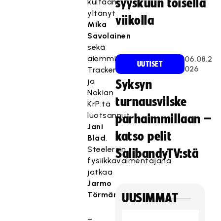
syyskuun toisella
kultaan
yltänyt
viikolla
Mika
Savolainen
sekä
aiemmin
06.08.2
UUTISET
026
Trackersia
ja
Syksyn
Nokian
turnausvilske
KrP:tä
luotsannut
parhaimmillaan –
Jani
katso pelit
Blad
.
Steelersin
SalibandyTV:stä
fysiikkavalmentajana
jatkaa
Jarmo
Törmänen
.
UUSIMMAT
–