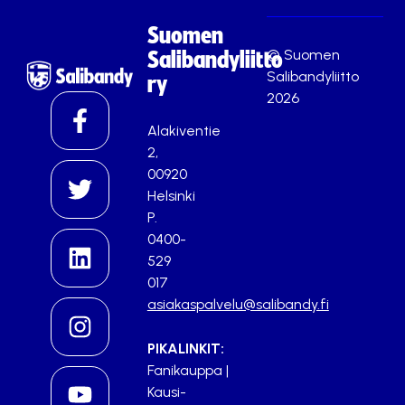
Suomen
© Suomen
Salibandyliitto
Salibandyliitto
ry
2026
Alakiventie
2,
00920
Helsinki
P.
0400-
529
017
asiakaspalvelu@salibandy.fi
PIKALINKIT:
Fanikauppa
|
Kausi-