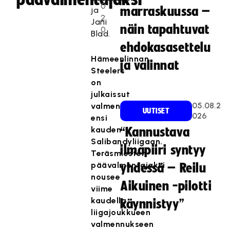
0
marraskuussa –
ja
2
Jani
näin tapahtuvat
0
Blad.
ehdokasasettelu
Hämeenlinnan
ja valinnat
Steelers
on
julkaissut
05.08.2
valmennusryhmänsä
UUTISET
026
ensi
kauden
“Kannustava
Salibandyliigaan.
ilmapiiri syntyy
Teräsmiesten
päävalmentajaksi
yhdessä – Reilu
nousee
Aikuinen -pilotti
viime
kaudella
käynnistyy”
liigajoukkueen
valmennukseen