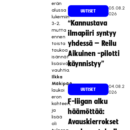
erän
05.08.2
alussa
UUTISET
026
lukemiin
“Kannustava
3-2,
mutta
ilmapiiri syntyy
ennen
yhdessä – Reilu
toista
taukoa
Aikuinen -pilotti
isännät
käynnistyy”
lisäsivät
vauhtia.
Ilkka
Mäkipää
04.08.2
UUTISET
laukoi
026
eron
F-liigan alku
kahteen,
ja
häämöttää:
lisää
Avauskierrokset
oli