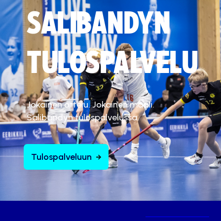
SALIBANDYN
TULOSPALVELU
Jokainen ottelu. Jokainen maali.
Salibandyn tulospalvelussa.
Tulospalveluun