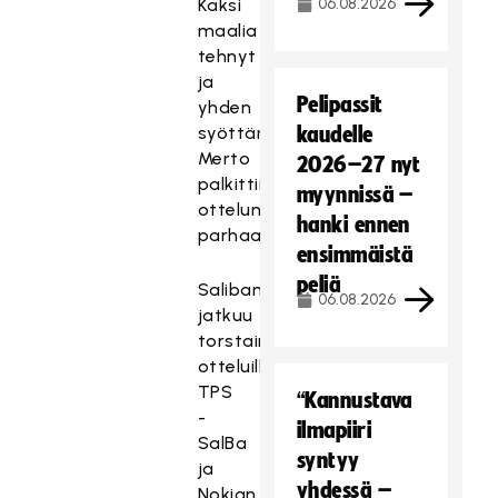
Kaksi
06.08.2026
maalia
tehnyt
ja
Pelipassit
yhden
syöttänyt
kaudelle
Merto
2026–27 nyt
palkittiin
myynnissä –
ottelun
hanki ennen
parhaana.
ensimmäistä
peliä
Salibandyliiga
06.08.2026
jatkuu
torstaina
otteluilla
TPS
“Kannustava
-
ilmapiiri
SalBa
syntyy
ja
yhdessä –
Nokian