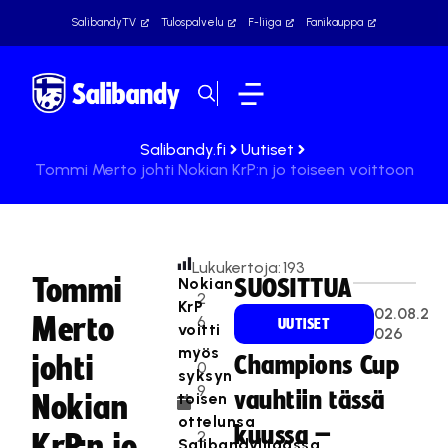
SalibandyTV
Tulospalvelu
F-liiga
Fanikauppa
Salibandy.fi
Uutiset
Tommi Merto johti Nokian KrP:n jo toiseen voittoon
Lukukertoja:
193
Tommi
Nokian
SUOSITTUA
2
KrP
02.08.2
Merto
6
UUTISET
voitti
026
.
myös
johti
Champions Cup
0
syksyn
9
vauhtiin tässä
toisen
Nokian
.
ottelunsa
kuussa –
2
KrP:n jo
Salibandyliigassa,