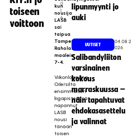
0
lipunmyynti jo
kun
toiseen
1
nousija
auki
6
LASB
voittoon
sai
taipua
Tampereen
04.08.2
UUTISET
026
Raholassa
maalein
Salibandyliiton
7-4.
varsinainen
Viikonloppuna
kokous
Oilersilta
marraskuussa –
ensimmäisen
liigapisteensä
näin tapahtuvat
napannut
ehdokasasettelu
LASB
nousi
ja valinnat
tänään
toisen