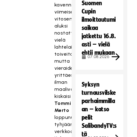
Suomen
kavennukset
Cupin
viimeiseen
vitosen
ilmoittautumi
aluksi
saikaa
nostattivat
jatkettu 16.8.
vielä
asti – vielä
lahtelaisten
ehtii mukaan
toiveita,
07.08.2026
mutta
vieraiden
yrittäessä
ilman
Syksyn
maalivahtia
turnausvilske
kiskaisi
parhaimmilla
Tommi
an – katso
Merto
pelit
loppunumerot
tyhjään
SalibandyTV:s
verkkoon.
tä