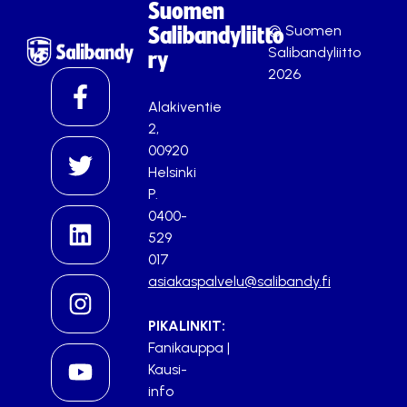
Suomen
© Suomen
Salibandyliitto
Salibandyliitto
ry
2026
Alakiventie
2,
00920
Helsinki
P.
0400-
529
017
asiakaspalvelu@salibandy.fi
PIKALINKIT:
Fanikauppa
|
Kausi-
info