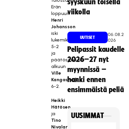
tulossa.
syyskuun toisella
Erän
viikolla
loppuun
Henri
Johansson
iski
06.08.2
UUTISET
lukemiksi
026
5-2
Pelipassit kaudelle
ja
2026–27 nyt
päätösjakson
alkuun
myynnissä –
Ville
hanki ennen
Kangasmäki
6-2.
ensimmäistä peliä
Heikki
Hätösen
ja
UUSIMMAT
Tino
Nivalan