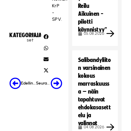
Reilu
KrP
-
Aikuinen -
SPV.
pilotti
käynnistyy”
05.08.2026
Uuti
KATEGORIA:
JAA:
set
Salibandyliito
n varsinainen
kokous
marraskuuss
Edellinen
Seuraava
a – näin
tapahtuvat
ehdokasasett
elu ja
valinnat
04.08.2026