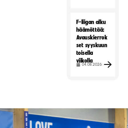
F-liigan alku
häämöttää:
Avauskierrok
set syyskuun
toisella
viikolla
04.08.2026