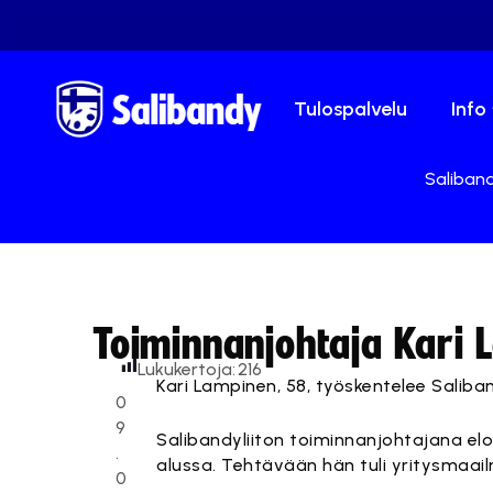
Tulospalvelu
Info
Saliband
Toiminnanjohtaja Kari L
Lukukertoja:
216
Kari Lampinen, 58, työskentelee Saliba
0
9
Salibandyliiton toiminnanjohtajana el
.
alussa. Tehtävään hän tuli yritysmaail
0