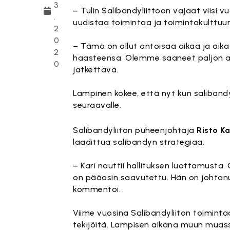
3
– Tulin Salibandyliittoon vajaat viisi 
.
uudistaa toimintaa ja toimintakulttuu
2
0
– Tämä on ollut antoisaa aikaa ja aik
2
haasteensa. Olemme saaneet paljon ai
0
jatkettava.
Lampinen kokee, että nyt kun saliband
seuraavalle.
Salibandyliiton puheenjohtaja
Risto K
laadittua salibandyn strategiaa.
– Kari nauttii hallituksen luottamusta.
on pääosin saavutettu. Hän on johtanu
kommentoi.
Viime vuosina Salibandyliiton toimintaa
tekijöitä. Lampisen aikana muun muass