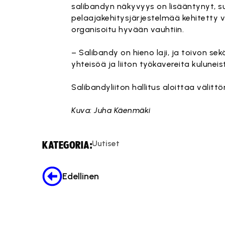
salibandyn näkyvyys on lisääntynyt, su
pelaajakehitysjärjestelmää kehitetty 
organisoitu hyvään vauhtiin.
– Salibandy on hieno laji, ja toivon sek
yhteisöä ja liiton työkavereita kulune
Salibandyliiton hallitus aloittaa väli
Kuva: Juha Käenmäki
Uutiset
KATEGORIA:
Edellinen