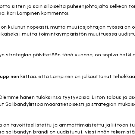
vuotta sitten ja sain silloiselta puheenjohtajalta selkeän 
ria, Kari Lampinen kommentoi.
a on kulunut nopeasti, mutta muutosjohtajan työssä on 
kaiseksi, mutta toimintaympäristön muuttuessa uudistu
yn strategiaa päivitetään tänä vuonna, on sopiva hetki 
auppinen
kiittää, että Lampinen on jalkauttanut tehokkaa
 Olemme hänen tuloksiinsa tyytyväisiä. Liiton talous ja a
t Salibandyliittoa määrätietoisesti ja strategian mukais
 on tavoitteellistettu ja ammattimaistettu ja liittoon tul
a salibandyn brändi on uudistunut, viestinnän tekemistä 