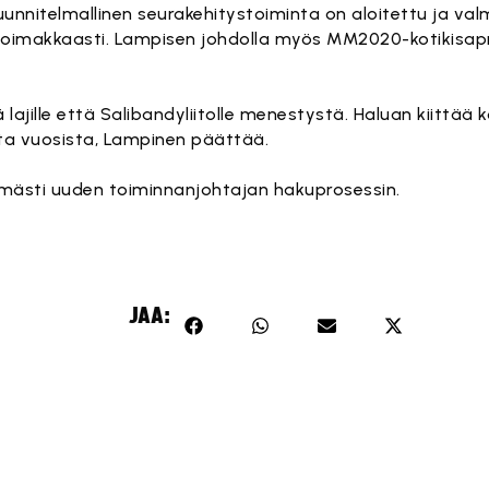
unnitelmallinen seurakehitystoiminta on aloitettu ja val
voimakkaasti. Lampisen johdolla myös MM2020-kotikisapr
ä lajille että Salibandyliitolle menestystä. Haluan kiittää
ista vuosista, Lampinen päättää.
ttömästi uuden toiminnanjohtajan hakuprosessin.
JAA: