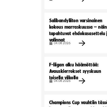
Salibandyliiton varsinainen
kokous marraskuussa – näin
tapahtuvat ehdokasasettelu 
valinnat
04.08.2026
F-liigan alku häämöttää:
Avauskierrokset syyskuun
toisella viikolla
04.08.2026
Champions Cup vauhtiin täss