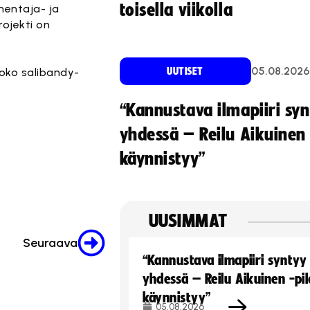
toisella viikolla
mentaja- ja
ojekti on
05.08.2026
 koko salibandy-
UUTISET
“Kannustava ilmapiiri sy
yhdessä – Reilu Aikuinen 
käynnistyy”
UUSIMMAT
Seuraava
“Kannustava ilmapiiri syntyy
yhdessä – Reilu Aikuinen -pil
käynnistyy”
05.08.2026