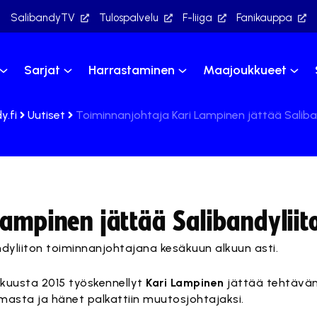
SalibandyTV
Tulospalvelu
F-liiga
Fanikauppa
Sarjat
Harrastaminen
Maajoukkueet
y.fi
Uutiset
Toiminnanjohtaja Kari Lampinen jättää Saliba
ampinen jättää Salibandyliit
ndyliiton toiminnanjohtajana kesäkuun alkuun asti.
okuusta 2015 työskennellyt
Kari Lampinen
jättää tehtävä
masta ja hänet palkattiin muutosjohtajaksi.