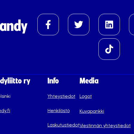
yliitto ry
Info
Media
lsinki
Yhteystiedot
Logot
dy.fi
Henkilöstö
Kuvapankki
Laskutustiedot
Viestinnän yhteystiedot