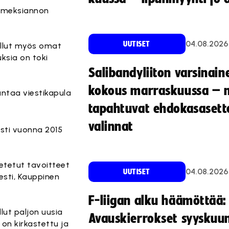
toimeksiannon
04.08.2026
UUTISET
ollut myös omat
ksia on toki
Salibandyliiton varsinain
kokous marraskuussa – 
antaa viestikapula
tapahtuvat ehdokasasette
valinnat
sti vuonna 2015
setetut tavoitteet
04.08.2026
UUTISET
esti, Kauppinen
F-liigan alku häämöttää:
lut paljon uusia
Avauskierrokset syyskuu
on kirkastettu ja