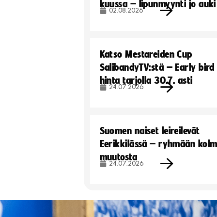
kuussa – lipunmyynti jo auki
02.08.2026
Katso Mestareiden Cup
SalibandyTV:stä – Early bird
hinta tarjolla 30.7. asti
24.07.2026
Suomen naiset leireilevät
Eerikkilässä – ryhmään kol
muutosta
24.07.2026