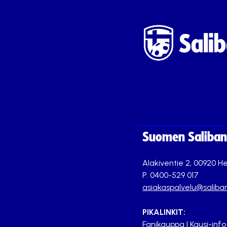
Suomen Saliband
Alakiventie 2, 00920 He
P. 0400-529 017
asiakaspalvelu@saliban
PIKALINKIT:
Fanikauppa
|
Kausi-info