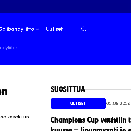
Salibandyliitto
Uutiset
ndyliiton
SUOSITTUA
on
02.08.2026
UUTISET
nsä kesäkuun
Champions Cup vauhtiin 
kuussa – lipunmyynti jo 