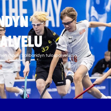
NDYN
ALVELU
inen maali. Salibandyn tulospalvelussa.