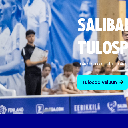
SALIBA
TULOSP
Jokainen ottelu. Joka
Tulospalveluun