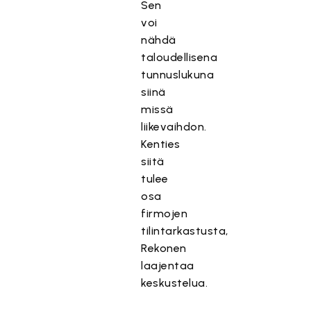
Sen
voi
nähdä
taloudellisena
tunnuslukuna
siinä
missä
liikevaihdon.
Kenties
siitä
tulee
osa
firmojen
tilintarkastusta,
Rekonen
laajentaa
keskustelua.