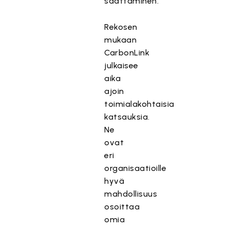
saattaminen.
Rekosen
mukaan
CarbonLink
julkaisee
aika
ajoin
toimialakohtaisia
katsauksia.
Ne
ovat
eri
organisaatioille
hyvä
mahdollisuus
osoittaa
omia