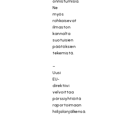
onnistumisia.
Ne
myös
rohkaisevat
ilmaston
kannalta
suotuisien
päätöksien
tekemistä.
–
Uusi
EU-
direktiivi
velvoittaa
pörssiyhtiöitä
raportoimaan
hiilijalanjälkensä.