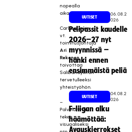
nopealla
aikataululla.
06.08.2
UUTISET
026
CarbonLinkin
Pelipassit kaudelle
vt.
2026–27 nyt
toimitusjohtaja
myynnissä –
Ari
Rekonen
hanki ennen
toivottaa
ensimmäistä peliä
Salibandyliiton
tervetulleeksi
yhteistyöhön.
04.08.2
UUTISET
026
–
F-liigan alku
Palvelumme
tekee
häämöttää:
visuaaliseksi
Avauskierrokset
niin