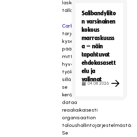
lasketaan
tällaiseksi.
Salibandyliito
n varsinainen
CarbonLink
kokous
tarjoaa
marraskuuss
kyseisten
a – näin
päästöjen
tapahtuvat
mittaamisen
ehdokasasett
hyvän
elu ja
työkalun,
valinnat
sillä
04.08.2026
se
kerää
dataa
reaaliaikaisesti
organisaation
taloushallintojärjestelmästä.
Se