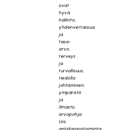
ovat
hyvä
hallinto,
yhdenvertaisuus
ja
tasa-
arvo,
terveys
ja
turvallisuus,
tiedolla
johtaminen,
ympäristö
ja
ilmasto,
arvopohja
(sis.
antidopingtoiminta