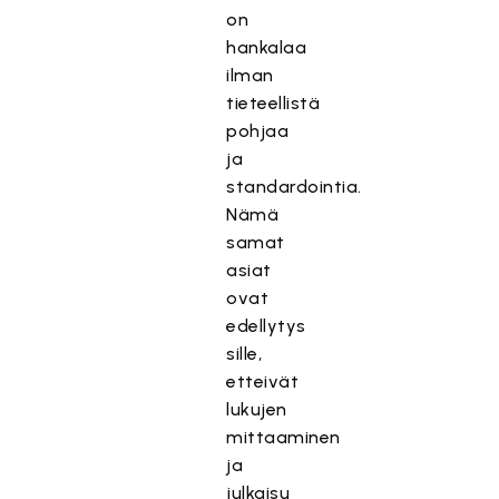
on
hankalaa
ilman
tieteellistä
pohjaa
ja
standardointia.
Nämä
samat
asiat
ovat
edellytys
sille,
etteivät
lukujen
mittaaminen
ja
julkaisu