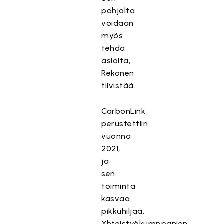
pohjalta
voidaan
myös
tehdä
asioita,
Rekonen
tiivistää.
CarbonLink
perustettiin
vuonna
2021,
ja
sen
toiminta
kasvaa
pikkuhiljaa.
Yhteistyökumppanien