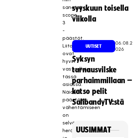
syyskuun toisella
sanotut
scope
viikolla
3
-
päästöt.
06.08.2
Liitot
UUTISET
026
ovat
Syksyn
hyvin
turnausvilske
vastuullisia
tässä
parhaimmillaan –
asiassa.
katso pelit
Näiden
päästöjen
SalibandyTV:stä
vähentämiseen
on
selvästi
UUSIMMAT
herätty,