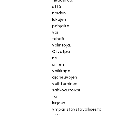
tiedostaa,
että
näiden
lukujen
pohjalta
voi
tehdä
valintoja.
Olivatpa
ne
sitten
vaikkapa
ajoneuvojen
vaihtaminen
sähköautoiksi
tai
kirjaus
ympäristöystävällisestä