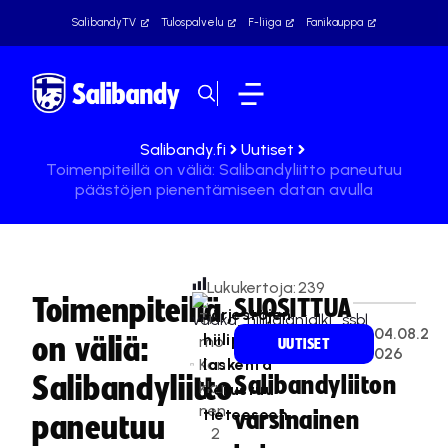
SalibandyTV
Tulospalvelu
F-liiga
Fanikauppa
Salibandy.fi
Uutiset
Toimenpiteillä on väliä: Salibandyliitto paneutuu
päästöjen pienentämiseen datan avulla
Lukukertoja:
239
Toimenpiteillä
SUOSITTUA
Järjestöjen
Ti
04.08.2
hiilipäästökuorman
on väliä:
mo
UUTISET
026
Kan
laskenta
Salibandyliitto
Salibandyliiton
kku
perustuu
nen
tieteeseen.
varsinainen
paneutuu
2