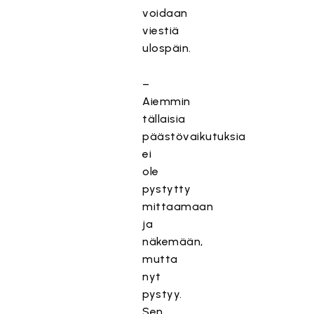
voidaan
viestiä
ulospäin.
–
Aiemmin
tällaisia
päästövaikutuksia
ei
ole
pystytty
mittaamaan
ja
näkemään,
mutta
nyt
pystyy.
Sen