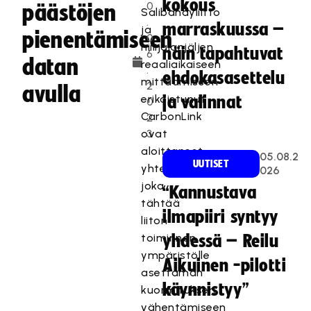
kokous
0
päästöjen
Salibandyliitto
.
marraskuussa –
ja
pienentämiseen
0
hiilijalanjäljen
näin tapahtuvat
6
datan
reaaliaikaiseen
.
ehdokasasettelu
mittaamiseen
2
avulla
erikoistunut
ja valinnat
0
CarbonLink
2
ovat
3
aloittaneet
05.08.2
UUTISET
yhteistyön,
026
joka
“Kannustava
tähtää
ilmapiiri syntyy
liiton
toiminnan
yhdessä – Reilu
ympäristölle
Aikuinen -pilotti
asettaman
käynnistyy”
kuormituksen
vähentämiseen