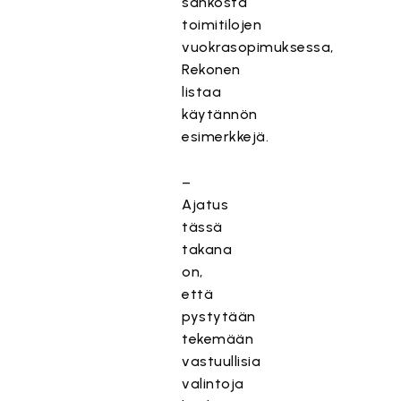
sähköstä
toimitilojen
vuokrasopimuksessa,
Rekonen
listaa
käytännön
esimerkkejä.
–
Ajatus
tässä
takana
on,
että
pystytään
tekemään
vastuullisia
valintoja