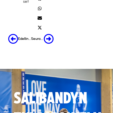
set
Edellinen
Seuraava
SALIBANDYN