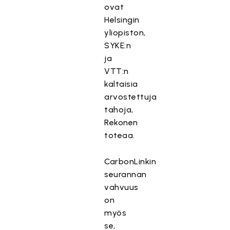
ovat
Helsingin
yliopiston,
SYKE:n
ja
VTT:n
kaltaisia
arvostettuja
tahoja,
Rekonen
toteaa.
CarbonLinkin
seurannan
vahvuus
on
myös
se,