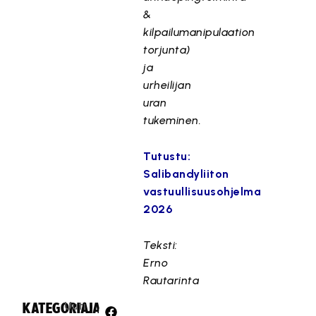
&
kilpailumanipulaation
torjunta)
ja
urheilijan
uran
tukeminen.
Tutustu:
Salibandyliiton
vastuullisuusohjelma
2026
Teksti:
Erno
Rautarinta
Uuti
KATEGORIA:
JAA: