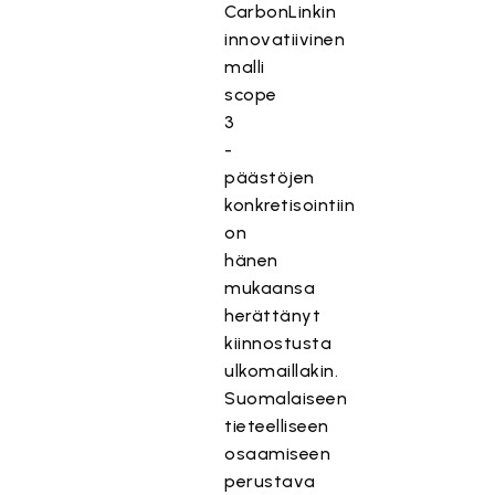
CarbonLinkin
innovatiivinen
malli
scope
3
-
päästöjen
konkretisointiin
on
hänen
mukaansa
herättänyt
kiinnostusta
ulkomaillakin.
Suomalaiseen
tieteelliseen
osaamiseen
perustava