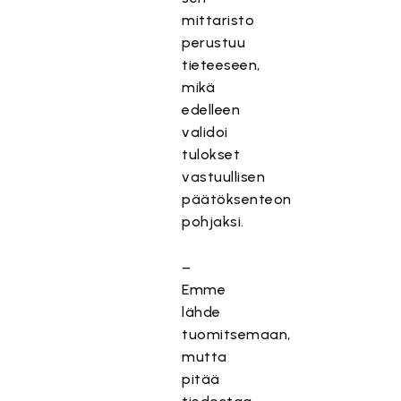
mittaristo
perustuu
tieteeseen,
mikä
edelleen
validoi
tulokset
vastuullisen
päätöksenteon
pohjaksi.
–
Emme
lähde
tuomitsemaan,
mutta
pitää