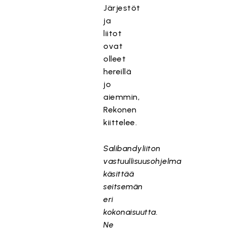
Järjestöt
ja
liitot
ovat
olleet
hereillä
jo
aiemmin,
Rekonen
kiittelee.
Salibandyliiton
vastuullisuusohjelma
käsittää
seitsemän
eri
kokonaisuutta.
Ne