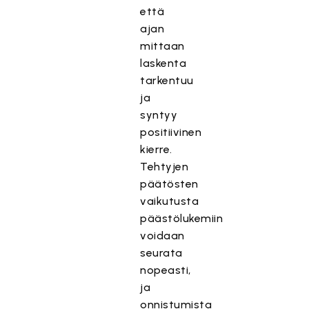
että
ajan
mittaan
laskenta
tarkentuu
ja
syntyy
positiivinen
kierre.
Tehtyjen
päätösten
vaikutusta
päästölukemiin
voidaan
seurata
nopeasti,
ja
onnistumista