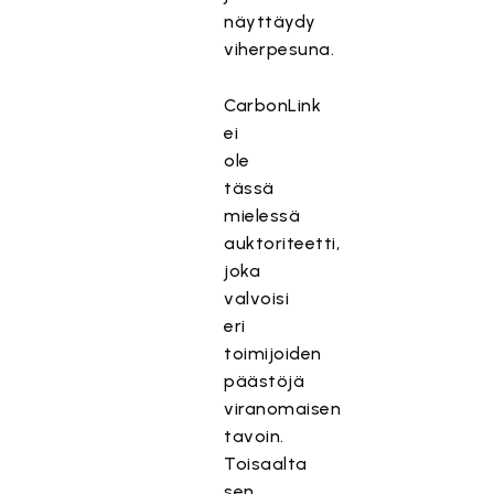
näyttäydy
viherpesuna.
CarbonLink
ei
ole
tässä
mielessä
auktoriteetti,
joka
valvoisi
eri
toimijoiden
päästöjä
viranomaisen
tavoin.
Toisaalta
sen