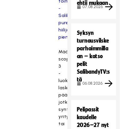
toimintaa
ehtii mukaan
07.08.2026
-
Salibandyliitto
pureutuu
hiilijalanjälkensä
Syksyn
pienentämiseen
turnausvilske
parhaimmilla
Määritelmällisesti
an – katso
scope
pelit
3
SalibandyTV:s
-
tä
luokkaan
06.08.2026
lasketaan
päästöt,
jotka
Pelipassit
syntyvät
yrityksen
kaudelle
tai
2026–27 nyt