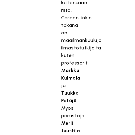
kuitenkaan
riitä.
CarbonLinkin
takana
on
maailmankuuluja
ilmastotutkijoita
kuten
professorit
Markku
Kulmala
ja
Tuukka
Petäjä
.
Myös
perustaja
Merli
Juustila