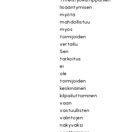
lisääntymisen
myötä
mahdollistuu
myös
toimijoiden
vertailu.
Sen
tarkoitus
ei
ole
toimijoiden
keskinäinen
kilpailuttaminen
vaan
vastuullisten
valintojen
näkyväksi