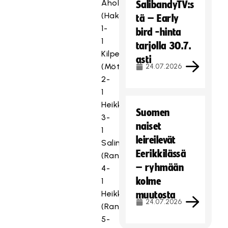
Ahola
SalibandyTV:s
(Hakanen)
tä – Early
1-
bird -hinta
1
tarjolla 30.7.
Kilpeläinen
asti
(Möttönen)
24.07.2026
2-
1
Heikkilä
Suomen
3-
naiset
1
leireilevät
Salin
Eerikkilässä
(Rantala)
– ryhmään
4-
kolme
1
Heikkilä
muutosta
24.07.2026
(Rantala)
5-