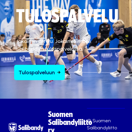
TULOSPALVELU
Jokainen ottelu. Jokainen maali.
Salibandyn tulospalvelussa.
Tulospalveluun
Suomen
© Suomen
Salibandyliitto
Salibandyliitto
ry