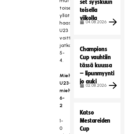
mutta
set syyskuun
toisessa
toisella
yllätti
viikolla
04.08.2026
haastaja
U23
voittamalla
jatkoajalla
Champions
5-
Cup vauhtiin
4.
tässä kuussa
– lipunmyynti
Miehet–
jo auki
U23-
02.08.2026
miehet
6-
2
Katso
Mestareiden
1-
0
Cup