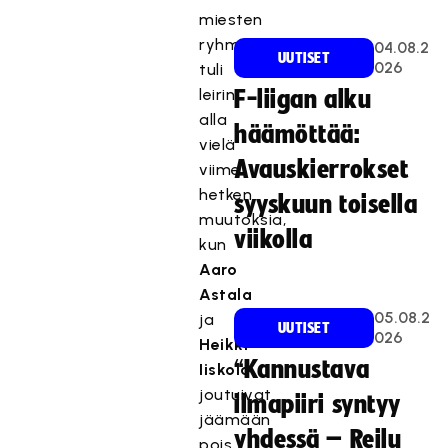
miesten
ryhmään
04.08.2
UUTISET
026
tuli
leirin
F-liigan alku
alla
häämöttää:
vielä
Avauskierrokset
viime
hetken
syyskuun toisella
muutoksia,
viikolla
kun
Aaro
Astala
05.08.2
ja
UUTISET
026
Heikki
“Kannustava
Iiskola
joutuivat
ilmapiiri syntyy
jäämään
yhdessä – Reilu
pois