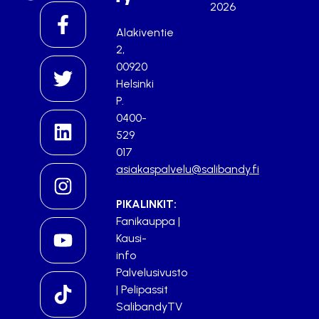
2026
Alakiventie
2,
00920
Helsinki
P.
0400-
529
017
asiakaspalvelu@salibandy.fi
PIKALINKIT:
Fanikauppa
|
Kausi-
info
Palvelusivusto
|
Pelipassit
SalibandyTV