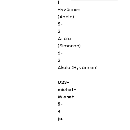
1
Hyvärinen
(Ahola)
5-
2
Äijälä
(Simonen)
6-
2
Akola (Hyvärinen)
U23-
miehet–
Miehet
5-
4
ja.