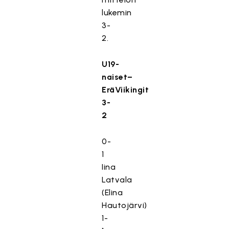
lukemin
3-
2.
U19-
naiset–
EräViikingit
3-
2
0-
1
Iina
Latvala
(Elina
Hautojärvi)
1-