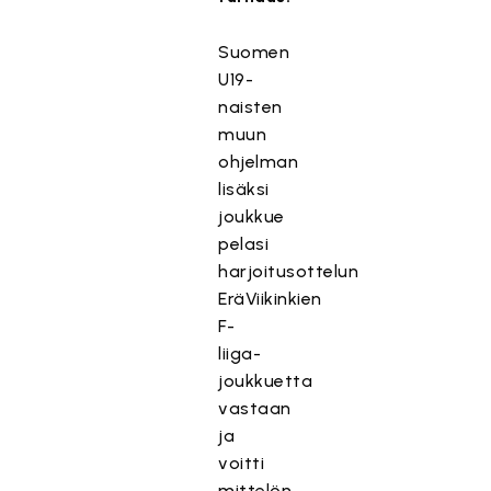
Suomen
U19-
naisten
muun
ohjelman
lisäksi
joukkue
pelasi
harjoitusottelun
EräViikinkien
F-
liiga-
joukkuetta
vastaan
ja
voitti
mittelön