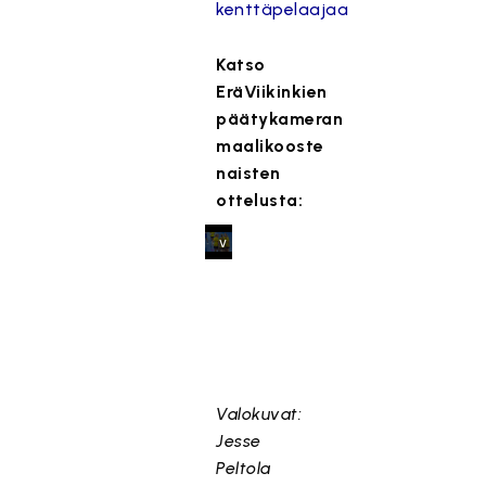
kenttäpelaajaa
y
,
Katso
k
EräViikinkien
o
päätykameran
s
k
maalikooste
a
naisten
s
ottelusta:
e
v
a
a
t
ii
m
a
Valokuvat:
r
Jesse
k
Peltola
k