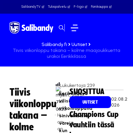
SalibandyTV
Tulospalvelu
F-liiga
Fanikauppa
Salibandy.fi
Uutiset
Tiivis viikonloppu takana – kolme maajoukkuetta
urakoi Eerikkilässä
Lukukertoja:
239
Tiivis
SUOSITTUA
Eerikkilässä
Ma
02.08.2
vilisi
viikonloppu
rkk
UUTISET
026
u
viikonloppuna
takana –
Champions Cup
Hu
sinivalkoisia
op
värejä,
vauhtiin tässä
kolme
on
kun