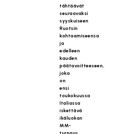
tähtäävät
seuraavaksi
syyskuiseen
Ruotsin
kohtaamiseensa
ja
edelleen
kauden
päätavoitteeseen,
joka
on
ensi
toukokuussa
Italiassa
iskettävä
ikäluokan
MM-
turnaus.