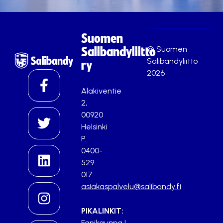
Suomen
© Suomen
Salibandyliitto
Salibandyliitto
ry
2026
Alakiventie
2,
00920
Helsinki
P.
0400-
529
017
asiakaspalvelu@salibandy.fi
PIKALINKIT:
Fanikauppa
|