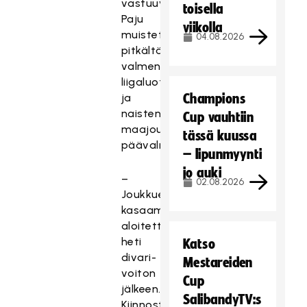
vastuuvalmentajana.
toisella
Paju
viikolla
muistetaan
04.08.2026
pitkältä
valmennusuraltaan
liigaluotsina
ja
Champions
naisten
Cup vauhtiin
maajoukkueen
tässä kuussa
päävalmentajana.
– lipunmyynti
jo auki
–
02.08.2026
Joukkueen
kasaaminen
aloitettiin
heti
Katso
divari-
Mestareiden
voiton
Cup
jälkeen.
SalibandyTV:s
Kiinnostuneita