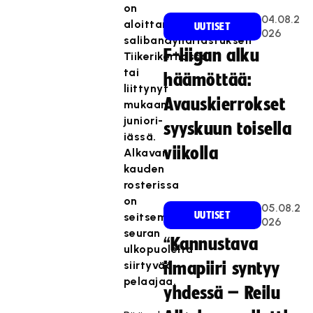
on
04.08.2
aloittanut
UUTISET
026
salibandyharrastuksen
F-liigan alku
Tiikerikerhossa
tai
häämöttää:
liittynyt
Avauskierrokset
mukaan
juniori-
syyskuun toisella
iässä.
viikolla
Alkavan
kauden
rosterissa
on
05.08.2
UUTISET
seitsemän
026
seuran
“Kannustava
ulkopuolelta
siirtyvää
ilmapiiri syntyy
pelaajaa.
yhdessä – Reilu