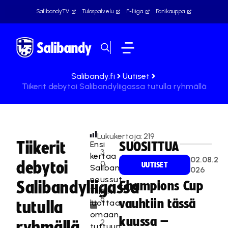
SalibandyTV
Tulospalvelu
F-liiga
Fanikauppa
Salibandy.fi
Uutiset
Tiikerit debytoi Salibandyliigassa tutulla ryhmällä
Lukukertoja:
219
Tiikerit
Ensi
SUOSITTUA
3
kertaa
02.08.2
debytoi
0
UUTISET
Salibandyliigaan
026
.
noussut
Salibandyliigassa
Champions Cup
0
Tiikerit
6
vauhtiin tässä
luottaa
tutulla
.
omaan
kuussa –
2
ryhmällä
tuttuun