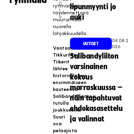
0
lipunmyynti jo
ryhmäänsä
1
täydennettynä
auki
9
muutamalla
nuorella
lahjakkuudella.
04.08.2
UUTISET
026
Vantaalainen
Tikkurilan
Salibandyliiton
Tiikerit
varsinainen
lähtee
historialliseen
kokous
ensimmäiseen
marraskuussa –
kauteensa
Salibandyliigassa
näin tapahtuvat
tutulla
ehdokasasettelu
joukkueella.
Suuri
ja valinnat
osa
pelaajista