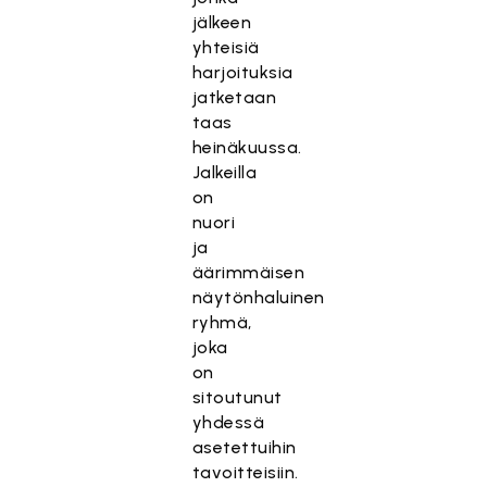
jälkeen
yhteisiä
harjoituksia
jatketaan
taas
heinäkuussa.
Jalkeilla
on
nuori
ja
äärimmäisen
näytönhaluinen
ryhmä,
joka
on
sitoutunut
yhdessä
asetettuihin
tavoitteisiin.