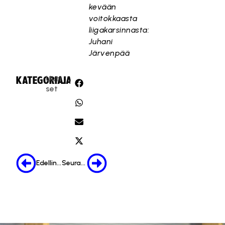
kevään
voitokkaasta
liigakarsinnasta:
Juhani
Järvenpää
Uuti
KATEGORIA:
JAA:
set
Edellinen
Seuraava