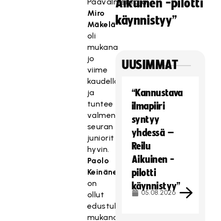
Aikuinen -pilotti
Päävalmentaja
Miro
käynnistyy”
Mäkelä
oli
mukana
jo
UUSIMMAT
viime
kaudella
“Kannustava
ja
tuntee
ilmapiiri
valmennuspäällikkönä
syntyy
seuran
yhdessä –
juniorit
Reilu
hyvin.
Aikuinen -
Paolo
Keinänen
pilotti
on
käynnistyy”
05.08.2026
ollut
edustuksen
mukana