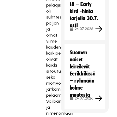
tä – Early
pelaajia
bird -hinta
oli
suhtteellisen
tarjolla 30.7.
paljon
asti
ja
24.07.2026
omat
viime
kauden
Suomen
kärkipelaajat
olivat
naiset
kaikki
leireilevät
sitoutuneita
Eerikkilässä
sekä
– ryhmään
motivoituneita
kolme
jatkamaan
muutosta
pelaamista
24.07.2026
Salibandyliigassa
ja
nimenomaan