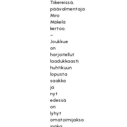
Tiikereissä,
päävalmentaja
Miro
Mäkelä
kertoo.
–
Joukkue
on
harjoitellut
laadukkaasti
huhtikuun
lopusta
saakka
ja
nyt
edessä
on
lyhyt
omatoimijakso
jonka