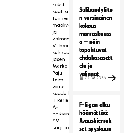
kaksi
Salibandyliito
kautta
n varsinainen
toimien
maalivahtina
kokous
ja
marraskuuss
valmentajana.
a – näin
Valmennustiimin
tapahtuvat
kolmas
ehdokasasett
jäsen
elu ja
Marko
Paju
valinnat
04.08.2026
toimi
viime
kaudella
Tiikerien
F-liigan alku
A-
häämöttää:
poikien
Avauskierrok
SM-
sarjajoukkueen
set syyskuun