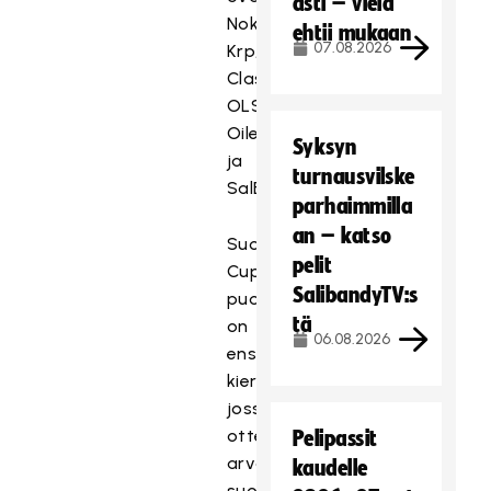
asti – vielä
Nokian
ehtii mukaan
07.08.2026
Krp,
Classic,
OLS,
Oilers
Syksyn
ja
turnausvilske
SalBa.
parhaimmilla
an – katso
Suomen
pelit
Cupin
SalibandyTV:s
puolivälierät
tä
on
06.08.2026
ensimmäinen
kierros,
jossa
otteluparien
Pelipassit
arvonta
kaudelle
suoritetaan