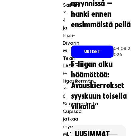
myynnissä –
SaiPan
7-
hanki ennen
4
ensimmäistä peliä
ja
Inssi-
Divarin
04.08.2
M-
UUTISET
026
Team
F-liigan alku
LASBin
F-
häämöttää:
liigasikermän
Avauskierrokset
7-
syyskuun toisella
6.
Suomisarjasta
viikolla
Cupissa
jatkaa
myös
UUSIMMAT
MLT,