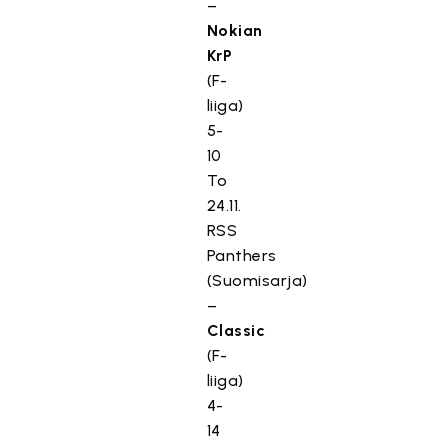
–
Nokian
KrP
(F-
liiga)
5-
10
To
24.11.
RSS
Panthers
(Suomisarja)
–
Classic
(F-
liiga)
4-
14