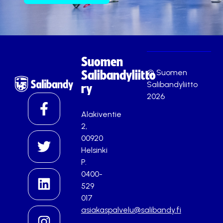
Suomen
© Suomen
Salibandyliitto
Salibandyliitto
ry
2026
Alakiventie
2,
00920
Helsinki
P.
0400-
529
017
asiakaspalvelu@salibandy.fi