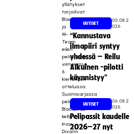
yllätykset
tarjoilivat
Blackbirds
05.08.2
UUTISET
026
ja
M-
“Kannustava
Team
ilmapiiri syntyy
eilen
yhdessä – Reilu
pelatuissa
viimeisissä
Aikuinen -pilotti
6.
käynnistyy”
kierroksen
otteluissa.
Suomisarjassa
06.08.2
pelaava
UUTISET
026
Blackbirds
Pelipassit kaudelle
kellisti
Inssi-
2026–27 nyt
Divarin