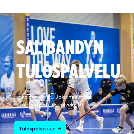
SALIBANDYN
TULOSPALVELU
Jokainen ottelu. Jokainen maali.
Salibandyn tulospalvelussa.
Tulospalveluun