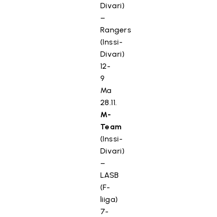
Divari)
–
Rangers
(Inssi-
Divari)
12-
9
Ma
28.11.
M-
Team
(Inssi-
Divari)
–
LASB
(F-
liiga)
7-