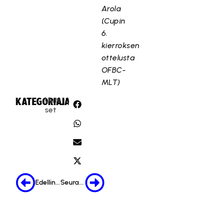
Arola
(Cupin
6.
kierroksen
ottelusta
OFBC-
MLT)
Uuti
KATEGORIA:
JAA:
set
Edellinen
Seuraava