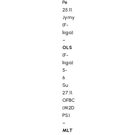
Pe
25.11.
Jymy
(F-
liiga)
–
OLS
(F-
liiga)
5-
6
Su
27.11.
OFBC
(M2D
PS)
–
MLT