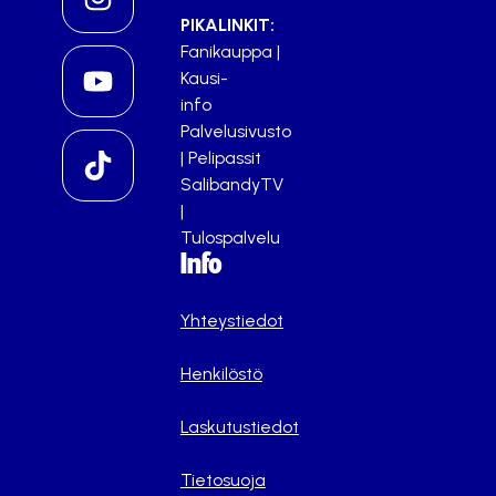
PIKALINKIT:
Fanikauppa
|
Kausi-
info
Palvelusivusto
|
Pelipassit
SalibandyTV
|
Tulospalvelu
Info
Yhteystiedot
Henkilöstö
Laskutustiedot
Tietosuoja