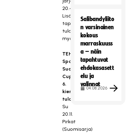
järjestetään
20.-22.1.2023.
Lisätietoa
Salibandyliito
tapahtumasta
n varsinainen
tulossa
kokous
myöhemmin.
marraskuuss
a – näin
TEHO
tapahtuvat
Sport
ehdokasasett
Suomen
elu ja
Cupin
valinnat
6.
04.08.2026
kierroksen
tulokset
Su
20.11.
Pirkat
(Suomisarja)