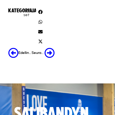
Uuti
KATEGORIA:
JAA:
set
Edellinen
Seuraava
SALIBANDYN