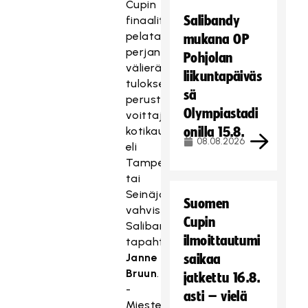
Cupin
Salibandy
finaalit
pelataan
mukana OP
perjantain
Pohjolan
välierän
liikuntapäiväs
tuloksen
sä
perusteella
Olympiastadi
voittajajoukkueen
kotikaupungissa
onilla 15.8.
08.08.2026
eli
Tampereella
tai
Seinäjoella,
Suomen
vahvistaa
Cupin
Salibandyliiton
ilmoittautumi
tapahtumapäällikkö
Janne
saikaa
Bruun
.
jatkettu 16.8.
-
asti – vielä
Miesten