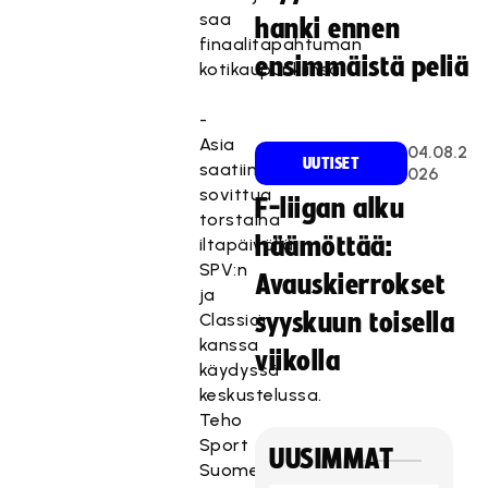
saa
hanki ennen
finaalitapahtuman
ensimmäistä peliä
kotikaupunkiinsa.
-
Asia
04.08.2
UUTISET
saatiin
026
sovittua
F-liigan alku
torstaina
häämöttää:
iltapäivällä
SPV:n
Avauskierrokset
ja
syyskuun toisella
Classicin
kanssa
viikolla
käydyssä
keskustelussa.
Teho
Sport
UUSIMMAT
Suomen