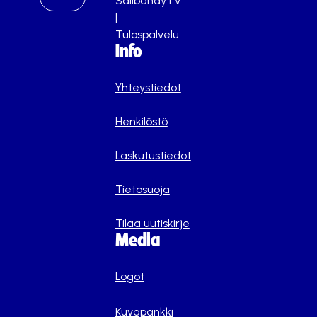
SalibandyTV
|
Tulospalvelu
Info
Yhteystiedot
Henkilöstö
Laskutustiedot
Tietosuoja
Tilaa uutiskirje
Media
Logot
Kuvapankki