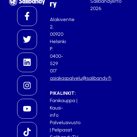
Salibandyliitto
ry
2026
Alakiventie
2,
00920
Helsinki
P.
0400-
529
017
asiakaspalvelu@salibandy.fi
PIKALINKIT:
Fanikauppa
|
Kausi-
info
Palvelusivusto
|
Pelipassit