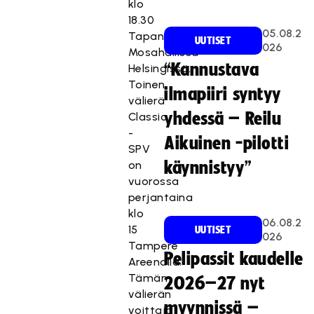
klo
18.30
05.08.2
Tapanilan
UUTISET
026
Mosahallissa
“Kannustava
Helsingissä.
Toinen
ilmapiiri syntyy
välierä
yhdessä – Reilu
Classic
-
Aikuinen -pilotti
SPV
on
käynnistyy”
vuorossa
perjantaina
klo
06.08.2
15
UUTISET
026
Tampere
Pelipassit kaudelle
Areenalla.
Tämän
2026–27 nyt
välierän
myynnissä –
voittaja