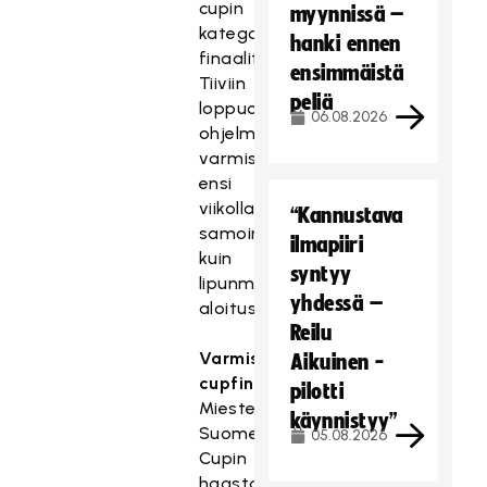
cupin
myynnissä –
kategorian
hanki ennen
finaalit.
ensimmäistä
Tiiviin
peliä
loppuottelupäivän
06.08.2026
ohjelma
varmistuu
ensi
viikolla,
“Kannustava
samoin
ilmapiiri
kuin
syntyy
lipunmyynnin
yhdessä –
aloitus.
Reilu
Varmistuneet
Aikuinen -
cupfinaalit:
pilotti
Miesten
käynnistyy”
Suomen
05.08.2026
Cupin
haastajafinaali: