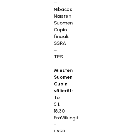
–
Nibacos
Naisten
Suomen
Cupin
finaali:
SSRA
–
TPS
Miesten
Suomen
Cupin
välierät:
To
5.1.
18.30
EräViikingit
-
LASB