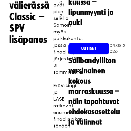
kuussa –
0
välierässä
ovat
1
lipunmyynti jo
pian
Classic –
7
selvillä.
auki
Samoin
SPV
myös
lisäpanos
paikkakunta,
jossa
04.08.2
UUTISET
026
finaalitapahtuma
järjestetään
Salibandyliiton
21.
varsinainen
tammikuuta.
kokous
EräViikingit
marraskuussa –
ja
LASB
näin tapahtuvat
ratkovat
ehdokasasettelu
ensimmäisen
finaalipaikan
ja valinnat
tänään