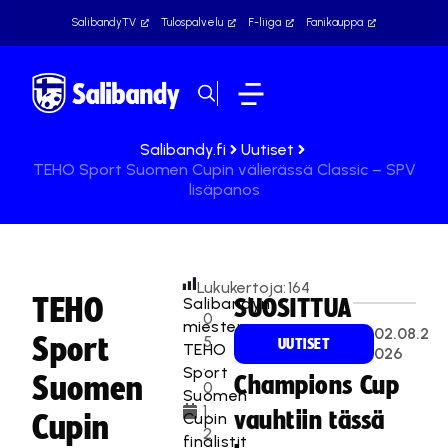
SalibandyTV
Tulospalvelu
F-liiga
Fanikauppa
Salibandy.fi
Uutiset
TEHO Sport Suomen Cupin välierässä Classic – SPV
lisäpanos
Lukukertoja:
164
TEHO
Salibandyn
SUOSITTUA
0
miesten
02.08.2
Sport
5
UUTISET
TEHO
026
.
Sport
Suomen
Champions Cup
0
Suomen
1.
vauhtiin tässä
Cupin
Cupin
2
finalistit