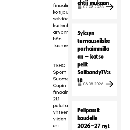
ehtii mukaan
finaalin
07.08.2026
kotijoukkue
selviää
kuitenkin
arvonnassa,
Syksyn
hän
turnausvilske
täsmentää.
parhaimmilla
an – katso
pelit
TEHO
SalibandyTV:s
Sport
Suomen
tä
06.08.2026
Cupin
finaalitapahtumassa
21.1.
pelataan
Pelipassit
yhteensä
kaudelle
viiden
eri
2026–27 nyt