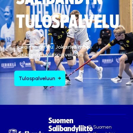
TULOSPALVELU
Jokainen ottelu. Jokainen maali.
Salibandyn tulospalvelussa.
Tulospalveluun
Suomen
© Suomen
Salibandyliitto