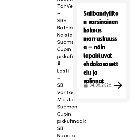
TahVe
Salibandyliito
–
SBS
n varsinainen
Botnia
kokous
Naisten
marraskuuss
Suomen
a – näin
Cupin
tapahtuvat
pikkufinaali:
Ä-
ehdokasasett
Lasti
elu ja
–
valinnat
SB
04.08.2026
Vantaa
Miesten
Suomen
Cupin
pikkufinaali:
SB
Naantali