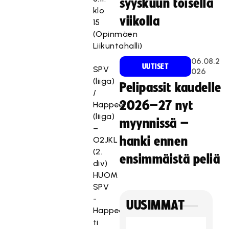
syyskuun toisella
klo
viikolla
15
(Opinmäen
Liikuntahalli)
06.08.2
UUTISET
SPV
026
(liiga)
Pelipassit kaudelle
/
2026–27 nyt
Happee
(liiga)
myynnissä –
–
hanki ennen
O2JKL
(2.
ensimmäistä peliä
div)
HUOM
SPV
-
UUSIMMAT
Happee
ti