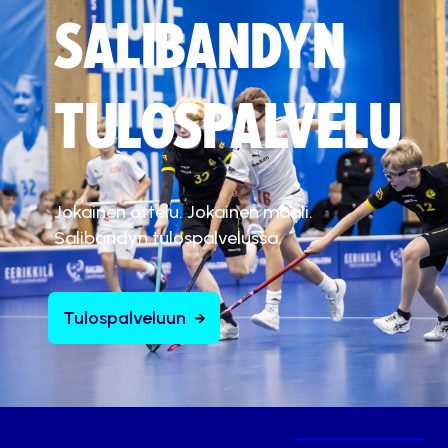
SALIBANDYN
TULOSPALVELU
Jokainen ottelu. Jokainen maali.
Salibandyn tulospalvelussa.
Tulospalveluun