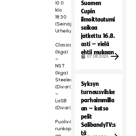
Suomen
10.11.
klo
Cupin
18:30
ilmoittautumi
(Seinäjoen
saikaa
Urheilutalo)
jatkettu 16.8.
asti – vielä
Classic
(liiga)
ehtii mukaan
07.08.2026
–
NST
(liiga)
Steelers
Syksyn
(Divari)
turnausvilske
–
parhaimmilla
LaSB
(Divari)
an – katso
pelit
Puolivälierien
SalibandyTV:s
runkopelipäivä
tä
on