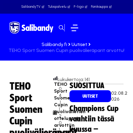
SalibandyTV
Tulospalvelu
F-liiga
Fanikauppa
Salibandy.fi
Uutiset
TEHO Sport Suomen Cupin puolivälieräparit arvottu!
Lukukertoja:
141
TEHO
TEHO
SUOSITTUA
0
Sport
02.08.2
Sport
4
UUTISET
Suomen
026
.1
Cupin
Suomen
Champions Cup
1.
puolivälierien
2
vauhtiin tässä
otteluparit
Cupin
0
arvottiin
kuussa –
1
puolivälieräparit
tänään