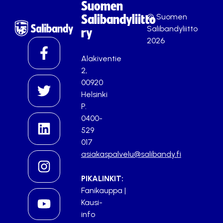
Suomen
© Suomen
Salibandyliitto
Salibandyliitto
ry
2026
Alakiventie
2,
00920
Helsinki
P.
0400-
529
017
asiakaspalvelu@salibandy.fi
PIKALINKIT:
Fanikauppa
|
Kausi-
info