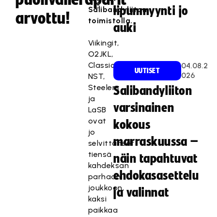
5
lipunmyynti jo
Salibandyliiton
arvottu!
toimistolla.
auki
Viikingit,
O2JKL,
Classic,
04.08.2
UUTISET
026
NST,
Steelers
Salibandyliiton
ja
varsinainen
LaSB
ovat
kokous
jo
marraskuussa –
selvittäneet
tiensä
näin tapahtuvat
kahdeksan
ehdokasasettelu
parhaan
joukkoon,
ja valinnat
kaksi
paikkaa