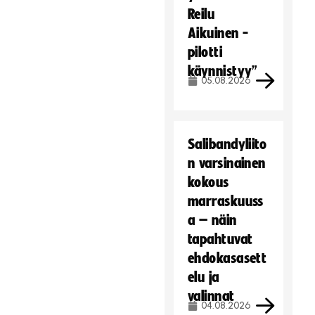
Reilu
Aikuinen -
pilotti
käynnistyy”
05.08.2026
Salibandyliito
n varsinainen
kokous
marraskuuss
a – näin
tapahtuvat
ehdokasasett
elu ja
valinnat
04.08.2026