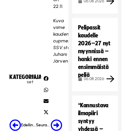
06.08.2026
22.11.
Kuva
Pelipassit
viime
kauden
kaudelle
cupmestari
2026–27 nyt
SSV:stä:
myynnissä –
Juhani
hanki ennen
Järvenpää
ensimmäistä
peliä
Uuti
KATEGORIA:
JAA:
06.08.2026
set
“Kannustava
ilmapiiri
syntyy
Edellinen
Seuraava
yhdessä –