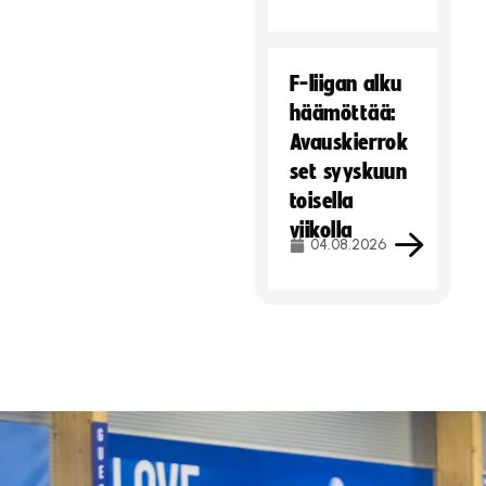
F-liigan alku
häämöttää:
Avauskierrok
set syyskuun
toisella
viikolla
04.08.2026