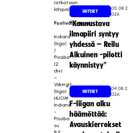
ratkotaan
05.08.2
lähipäivinä.
UUTISET
026
“Kannustava
Puolivälieräparit:
ilmapiiri syntyy
Indians
yhdessä – Reilu
(liiga)
/
Aikuinen -pilotti
Pisaba
(2.
käynnistyy”
div)
–
Viikingit
04.08.2
(liiga)
UUTISET
026
HUOM
F-liigan alku
Indians
-
häämöttää:
Pisaba
Avauskierrokset
su
8.11.