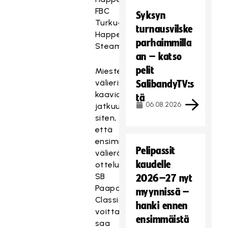
FBC
Syksyn
Turku–
turnausvilske
Happee
parhaimmilla
Steamers
an – katso
pelit
Miesten
välierissä
SalibandyTV:s
kaavio
tä
06.08.2026
jatkuu
siten,
että
ensimmäisessä
Pelipassit
välierässä
kaudelle
ottelun
SB
2026–27 nyt
Paapat–
myynnissä –
Classic
hanki ennen
voittaja
ensimmäistä
saa