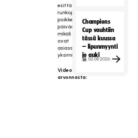
esittää
runkopäivästä
poikkeavaa
Champions
päivää
Cup vauhtiin
mikäli
tässä kuussa
ovat
– lipunmyynti
asiassa
jo auki
yksimieliset.
02.08.2026
Videotallenne
arvonnasta: