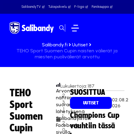
SalibandyTV
Tulospalvelu
F-liiga
Fanikauppa
Salibandy.fi
Uutiset
TEHO Sport Suomen Cupin naisten välierät ja
miesten puolivälierät arvottu
Lukukertoja:
187
TEHO
Arvonta
SUOSITTUA
2
nähtiin
02.08.2
Sport
3
UUTISET
suorana
026
.1
lähetyksenä
Suomen
Champions Cup
1.
Salibandyliiton
2
vauhtiin tässä
Facebook-
Cupin
0
sivulla.