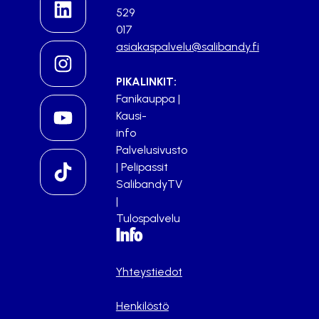
529
017
asiakaspalvelu@salibandy.fi
PIKALINKIT:
Fanikauppa
|
Kausi-
info
Palvelusivusto
|
Pelipassit
SalibandyTV
|
Tulospalvelu
Info
Yhteystiedot
Henkilöstö