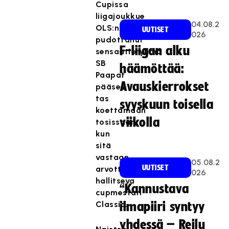
Cupissa
liigajoukkue
04.08.2
OLS:n
UUTISET
026
pudottanut
F-liigan alku
sensaatioryhmä
SB
häämöttää:
Paapat
Avauskierrokset
pääsee
tas
syyskuun toisella
koettamaan
viikolla
tosissaan,
kun
sitä
vastaan
05.08.2
UUTISET
arvottiin
026
hallitseva
“Kannustava
cupmestari
Classic.
ilmapiiri syntyy
yhdessä – Reilu