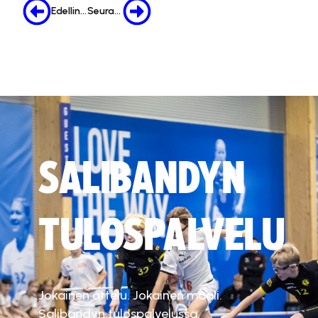
Edellinen
Seuraava
SALIBANDYN
TULOSPALVELU
Jokainen ottelu. Jokainen maali.
Salibandyn tulospalvelussa.