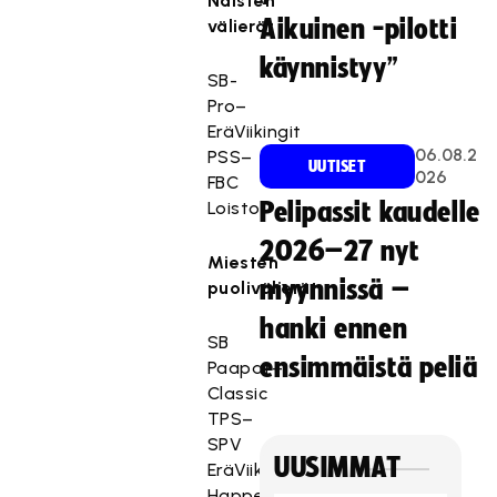
Naisten
Aikuinen -pilotti
välierät
käynnistyy”
SB-
Pro–
EräViikingit
06.08.2
PSS–
UUTISET
026
FBC
Loisto
Pelipassit kaudelle
2026–27 nyt
Miesten
myynnissä –
puolivälierät
hanki ennen
SB
ensimmäistä peliä
Paapat–
Classic
TPS–
SPV
UUSIMMAT
EräViikingit–
Happee