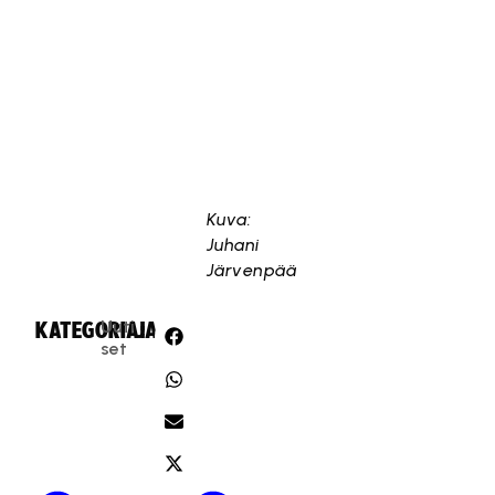
Kuva:
Juhani
Järvenpää
Uuti
KATEGORIA:
JAA:
set