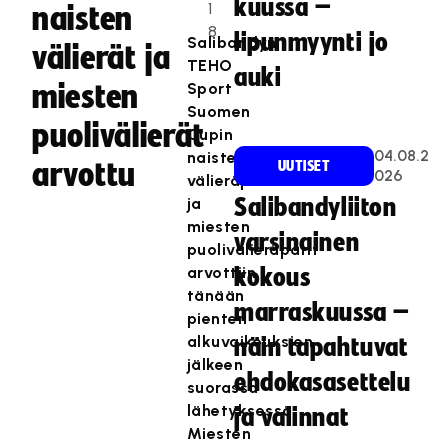
kuussa –
1
naisten
8
lipunmyynti jo
Salibandyn
välierät ja
TEHO
auki
miesten
Sport
Suomen
puolivälierät
Cupin
04.08.2
naisten
arvottu
UUTISET
026
välieräparit
ja
Salibandyliiton
miesten
varsinainen
puolivälieräparit
arvottiin
kokous
tänään
marraskuussa –
pienten
alkuvaikeuksien
näin tapahtuvat
jälkeen
ehdokasasettelu
suorassa
lähetyksessä.
ja valinnat
Miesten