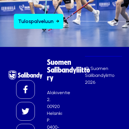
Tulospalveluun
Suomen
© Suomen
Salibandyliitto
Salibandyliitto
ry
2026
Alakiventie
2,
00920
Helsinki
P.
0400-