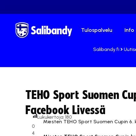
Tulospalvelu
Info
Salibandy.fi
Uutis
TEHO Sport Suomen Cup
Facebook Livessä
Lukukertoja:
180
Miesten TEHO Sport Suomen Cupin 6. k
0
4