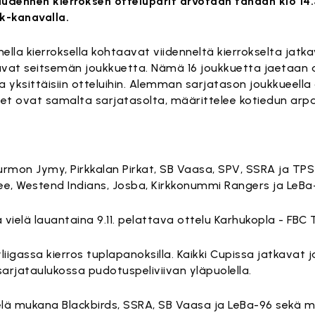
dennen kierroksen otteluparit arvotaan tänään klo 14
k-kanavalla.
ella kierroksella kohtaavat viidenneltä kierrokselta jat
avat seitsemän joukkuetta. Nämä 16 joukkuetta jaetaan alue
a yksittäisiin otteluihin. Alemman sarjatason joukkueella
eet ovat samalta sarjatasolta, määrittelee kotiedun arpa
 Nurmon Jymy, Pirkkalan Pirkat, SB Vaasa, SPV, SSRA ja TPS
appee, Westend Indians, Josba, Kirkkonummi Rangers ja LeBa
vielä lauantaina 9.11. pelattava ottelu Karhukopla - FBC 
liigassa kierros tuplapanoksilla. Kaikki Cupissa jatkavat
arjataulukossa pudotuspeliviivan yläpuolella.
elä mukana Blackbirds, SSRA, SB Vaasa ja LeBa-96 sekä m