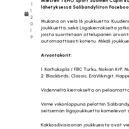
Miesten TEHO Sport Suomen Cupin kuu
.1
lähetyksessä Salibandyliiton Faceboo
1.
2
Mukana on vielä 16 joukkuetta. Kuudenn
0
joukkuetta, sekä Liigakierrokselta jatk
1
joista suoritetaan otteluparien arvont
9
automaattisesti kotietu. Mikäli joukku
Arvontakorit:
1. Karhukopla / FBC Turku, Nokian KrP,
2. Blackbirds, Classic, EräViikingit, H
Viidenneltä kierrokselta on pelaamatta 
Viime viikonloppuna pelattiin Salibandy
seitsemän liigajoukkuetta komeilevat s
Kakkosdivisioonan joukkueista ovat vi