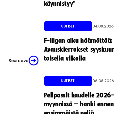
käynnistyy”
04.08.2026
UUTISET
F-liigan alku häämöttää:
Avauskierrokset syyskuu
toisella viikolla
Seuraava
06.08.2026
UUTISET
Pelipassit kaudelle 2026
myynnissä – hanki ennen
ensimmäistä peliä