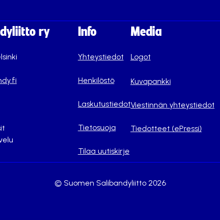
yliitto ry
Info
Media
lsinki
Yhteystiedot
Logot
dy.fi
Henkilöstö
Kuvapankki
Laskutustiedot
Viestinnän yhteystiedot
Tietosuoja
it
Tiedotteet (ePressi)
velu
Tilaa uutiskirje
© Suomen Salibandyliitto 2026