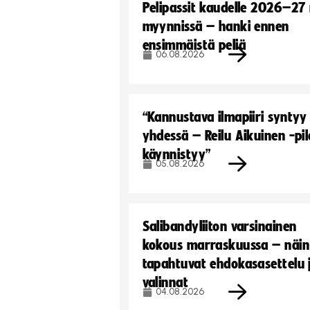
Pelipassit kaudelle 2026–27
myynnissä – hanki ennen
ensimmäistä peliä
06.08.2026
“Kannustava ilmapiiri syntyy
yhdessä – Reilu Aikuinen -pil
käynnistyy”
05.08.2026
Salibandyliiton varsinainen
kokous marraskuussa – näin
tapahtuvat ehdokasasettelu 
valinnat
04.08.2026