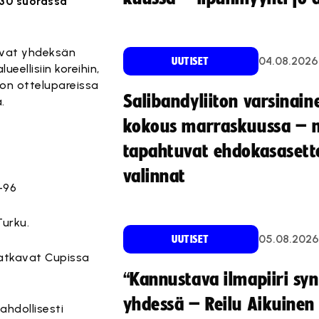
.30 suorassa
kavat yhdeksän
04.08.2026
UUTISET
ellisiin koreihin,
 on ottelupareissa
Salibandyliiton varsinain
.
kokous marraskuussa – 
tapahtuvat ehdokasasette
valinnat
-96
Turku.
05.08.2026
UUTISET
 jatkavat Cupissa
“Kannustava ilmapiiri sy
yhdessä – Reilu Aikuinen 
ahdollisesti