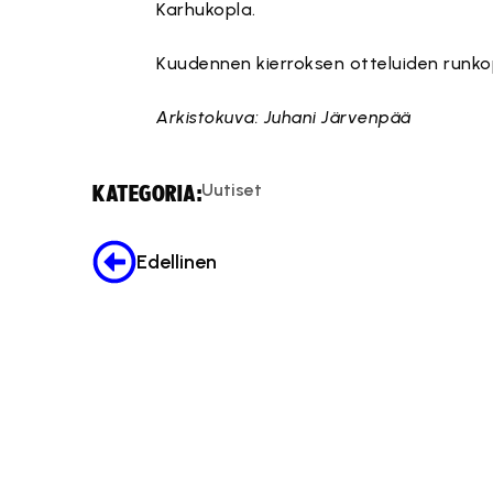
Karhukopla.
Kuudennen kierroksen otteluiden runkop
Arkistokuva: Juhani Järvenpää
Uutiset
KATEGORIA:
Edellinen