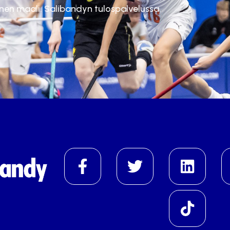
inen maali. Salibandyn tulospalvelussa.