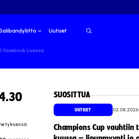
Salibandyliitto
Uutiset
0 Facebook Livessä
SUOSITTUA
14.30
02.08.2026
UUTISET
hetyksessä.
Champions Cup vauhtiin 
kuussa – lipunmyynti jo 