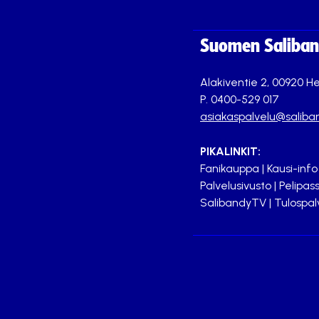
Suomen Saliband
Alakiventie 2, 00920 He
P. 0400-529 017
asiakaspalvelu@saliban
PIKALINKIT:
Fanikauppa
|
Kausi-info
Palvelusivusto
|
Pelipass
SalibandyTV
|
Tulospal