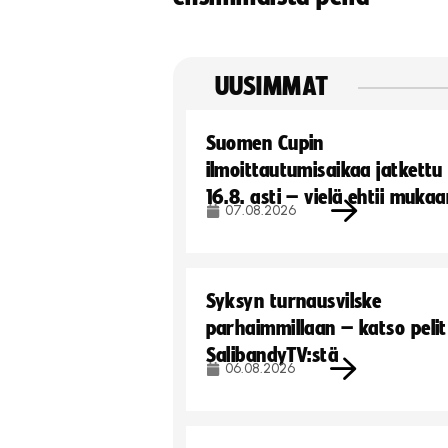
UUSIMMAT
Suomen Cupin
ilmoittautumisaikaa jatkettu
16.8. asti – vielä ehtii muka
07.08.2026
Syksyn turnausvilske
parhaimmillaan – katso pelit
SalibandyTV:stä
06.08.2026