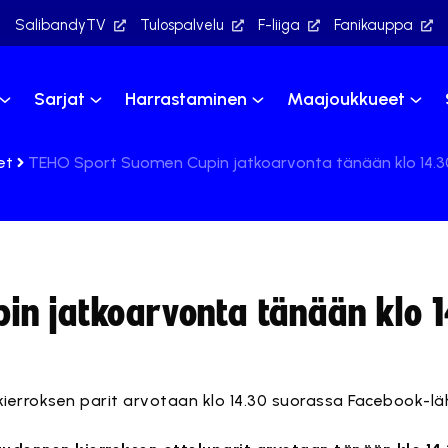
SalibandyTV
Tulospalvelu
F-liiga
Fanikauppa
Sarjat
Harrastaminen
Maajoukkueet
et
TEHO Sport Suomen Cupin jatkoarvonta tänään klo 14.3
in jatkoarvonta tänään klo 
ierroksen parit arvotaan klo 14.30 suorassa Facebook-lä