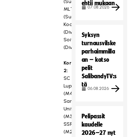
(Suomisarja/SS),
ehtii mukaan
07.08.2026
MLT
(Suomisarja/PM),
Koovee
(Divari/SS),
Syksyn
Soittorasia
turnausvilske
(Divari/SS)
parhaimmilla
an – katso
Kori
pelit
2:
SalibandyTV:s
SC
tä
Luppo
06.08.2026
(M4D/SS),
Santa's
United
Pelipassit
(M3D/PS),
SSRA
kaudelle
(M2D/PS),
2026–27 nyt