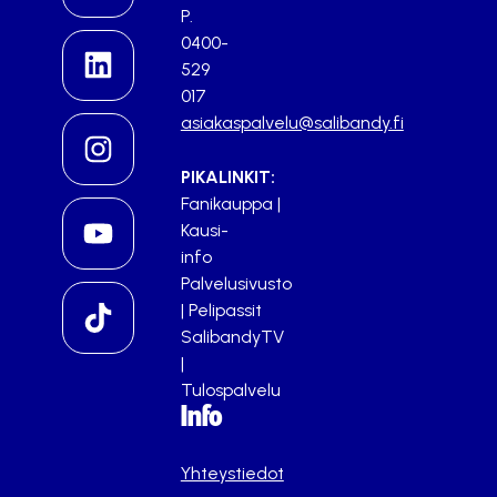
P.
0400-
529
017
asiakaspalvelu@salibandy.fi
PIKALINKIT:
Fanikauppa
|
Kausi-
info
Palvelusivusto
|
Pelipassit
SalibandyTV
|
Tulospalvelu
Info
Yhteystiedot