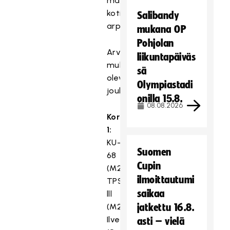
määrittelee
kotiedun
Salibandy
arpa.
mukana OP
Pohjolan
Arvonnassa
liikuntapäiväs
mukana
sä
olevat
Olympiastadi
joukkueet:
onilla 15.8.
08.08.2026
Kori
1:
KU-
Suomen
68
Cupin
(M2D/SS),
ilmoittautumi
TPS
saikaa
lll
(M2D/LR),
jatkettu 16.8.
Ilves,
asti – vielä