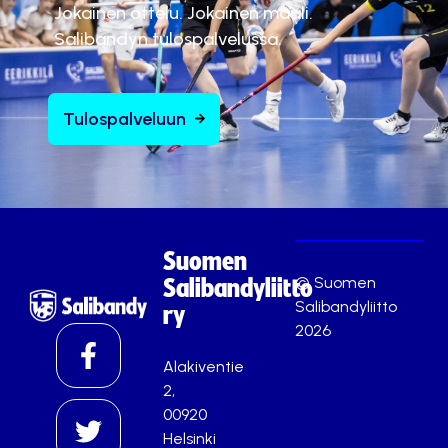
Jokainen ottelu. Jokainen maali.
Salibandyn tulospalvelussa.
Tulospalveluun
Suomen
© Suomen
Salibandyliitto
Salibandyliitto
ry
2026
Alakiventie
2,
00920
Helsinki