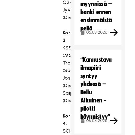
O2-
myynnissä –
Jyväskylä
hanki ennen
(Divari/SS)
ensimmäistä
peliä
Kori
06.08.2026
3:
KSS
(M5D/SK),
“Kannustava
Troopers
ilmapiiri
(Suomisarja/KS),
syntyy
Josba
yhdessä –
(Divari/SK),
Reilu
Saipa
Aikuinen -
(Divari/KS)
pilotti
Kori
käynnistyy”
05.08.2026
4:
SCH