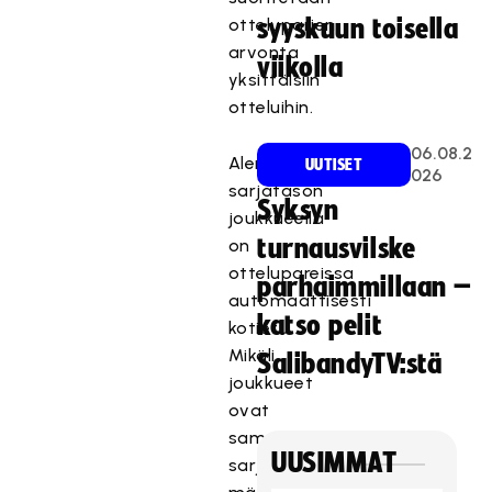
otteluparien
syyskuun toisella
arvonta
viikolla
yksittäisiin
otteluihin.
06.08.2
Alemman
UUTISET
026
sarjatason
Syksyn
joukkueella
turnausvilske
on
ottelupareissa
parhaimmillaan –
automaattisesti
katso pelit
kotietu.
Mikäli
SalibandyTV:stä
joukkueet
ovat
samalta
UUSIMMAT
sarjatasolta,