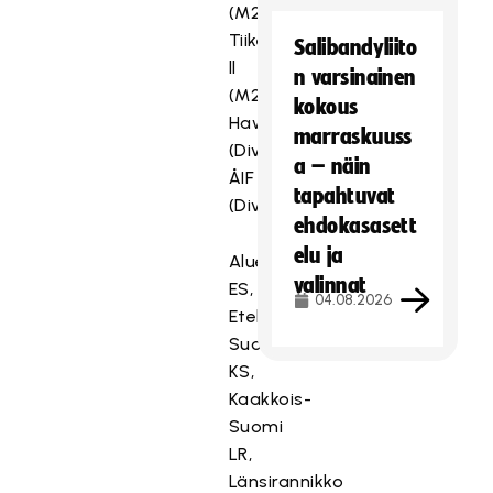
(M2D/ES),
Tiikerit
Salibandyliito
ll
n varsinainen
(M2D/ES),
kokous
Hawks
marraskuuss
(Divari/ES),
a – näin
ÅIF
tapahtuvat
(Divari/ES)
ehdokasasett
elu ja
Aluelyhenteet
valinnat
ES,
04.08.2026
Etelä-
Suomi
KS,
Kaakkois-
Suomi
LR,
Länsirannikko