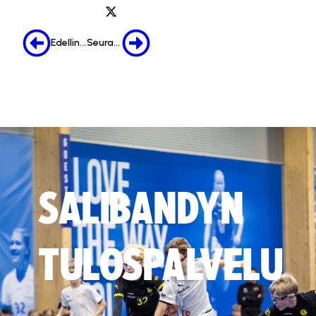
Edellinen
Seuraava
SALIBANDYN
TULOSPALVELU