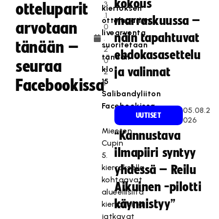
kokous
3
otteluparit
kierroksen
.1
marraskuussa –
otteluparien
arvotaan
0
livearvonta
näin tapahtuvat
.
tänään –
suoritetaan
2
ehdokasasettelu
tänään
0
seuraa
klo
ja valinnat
2
Facebookissa
15
1
Salibandyliiton
Facebookissa.
05.08.2
UUTISET
026
Miesten
“Kannustava
Cupin
ilmapiiri syntyy
5.
kierroksella
yhdessä – Reilu
kohtaavat
Aikuinen -pilotti
alueellisilta
käynnistyy”
kierroksilta
jatkavat