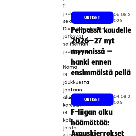
11
joukkuetta,
06.08.2
UUTISET
026
sekä
Divarikierrokselta
Pelipassit kaudelle
jatkavat
2026–27 nyt
seitsemän
myynnissä –
joukkuetta.
hanki ennen
Nämä
ensimmäistä peliä
18
joukkuetta
jaetaan
04.08.2
alueellisiin
UUTISET
026
koreihin
F-liigan alku
(4
kpl),
häämöttää:
joista
Avauskierrokset
suoritetaan