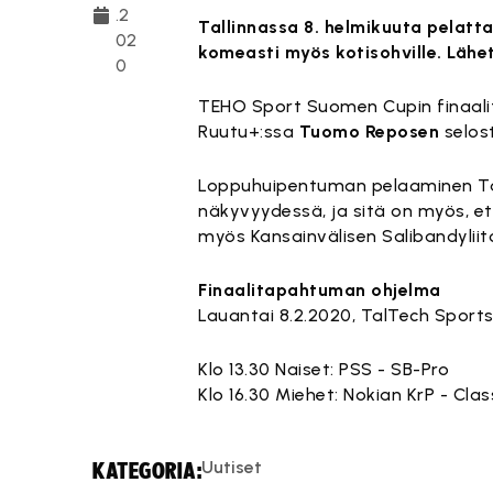
.2
Tallinnassa 8. helmikuuta pelat
02
komeasti myös kotisohville. Lähet
0
TEHO Sport Suomen Cupin finaali
Ruutu+:ssa
Tuomo Reposen
selos
Loppuhuipentuman pelaaminen Tall
näkyvyydessä, ja sitä on myös, e
myös Kansainvälisen Salibandyliit
Finaalitapahtuman ohjelma
Lauantai 8.2.2020, TalTech Sportsh
Klo 13.30 Naiset: PSS - SB-Pro
Klo 16.30 Miehet: Nokian KrP - Clas
Uutiset
KATEGORIA: