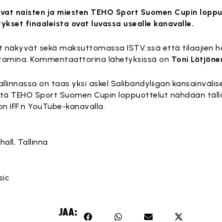
tavat naisten ja miesten TEHO Sport Suomen Cupin lopp
ykset finaaleista ovat luvassa usealle kanavalle.
t näkyvät sekä maksuttomassa ISTV:ssä että tilaajien 
tamina. Kommentaattorina lähetyksissä on
Toni Lötjöne
innassa on taas yksi askel Salibandyliigan kansainvälis
ttä TEHO Sport Suomen Cupin loppuottelut nähdään täll
on IFF:n YouTube-kanavalla.
all, Tallinna
sic
JAA: