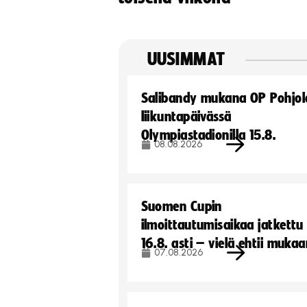
UUSIMMAT
Salibandy mukana OP Pohjol
liikuntapäivässä
Olympiastadionilla 15.8.
08.08.2026
Suomen Cupin
ilmoittautumisaikaa jatkettu
16.8. asti – vielä ehtii muka
07.08.2026