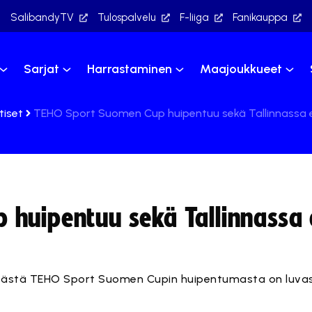
SalibandyTV
Tulospalvelu
F-liiga
Fanikauppa
Sarjat
Harrastaminen
Maajoukkueet
tiset
TEHO Sport Suomen Cup huipentuu sekä Tallinnassa et
huipentuu sekä Tallinnassa 
tävästä TEHO Sport Suomen Cupin huipentumasta on luv