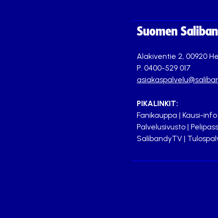
Suomen Saliband
Alakiventie 2, 00920 He
P. 0400-529 017
asiakaspalvelu@saliban
PIKALINKIT:
Fanikauppa
|
Kausi-info
Palvelusivusto
|
Pelipass
SalibandyTV
|
Tulospal