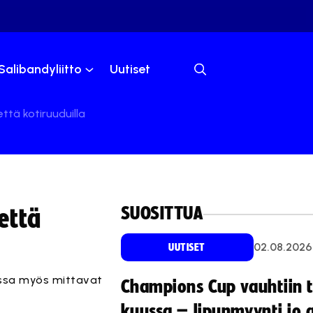
Salibandyliitto
Uutiset
tä kotiruuduilla
SUOSITTUA
että
02.08.2026
UUTISET
assa myös mittavat
Champions Cup vauhtiin 
kuussa – lipunmyynti jo 