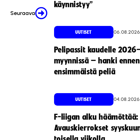
käynnistyy”
Seuraava
06.08.2026
UUTISET
Pelipassit kaudelle 2026
myynnissä – hanki ennen
ensimmäistä peliä
04.08.2026
UUTISET
F-liigan alku häämöttää:
Avauskierrokset syyskuu
toisella viikolla