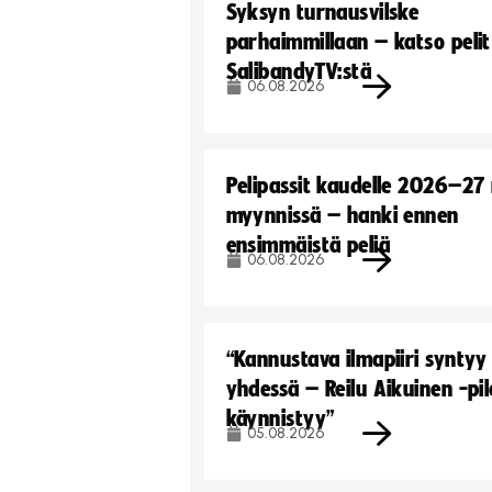
Syksyn turnausvilske
parhaimmillaan – katso pelit
SalibandyTV:stä
06.08.2026
Pelipassit kaudelle 2026–27
myynnissä – hanki ennen
ensimmäistä peliä
06.08.2026
“Kannustava ilmapiiri syntyy
yhdessä – Reilu Aikuinen -pil
käynnistyy”
05.08.2026