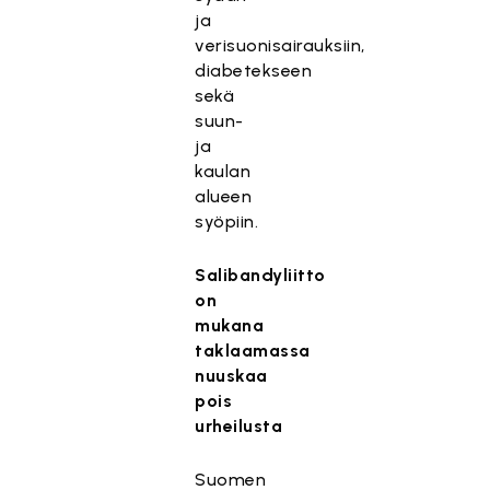
ja
verisuonisairauksiin,
diabetekseen
sekä
suun-
ja
kaulan
alueen
syöpiin.
Salibandyliitto
on
mukana
taklaamassa
nuuskaa
pois
urheilusta
Suomen