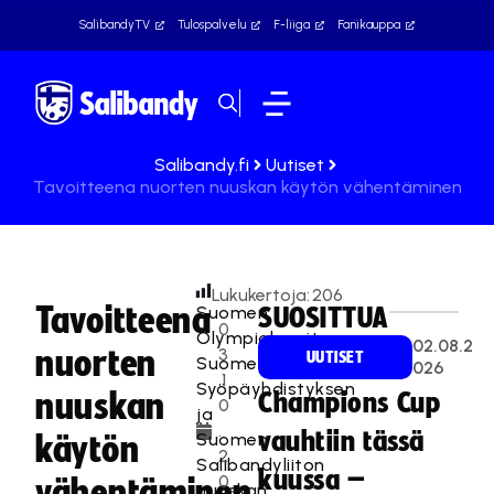
SalibandyTV
Tulospalvelu
F-liiga
Fanikauppa
Salibandy.fi
Uutiset
Tavoitteena nuorten nuuskan käytön vähentäminen
Lukukertoja:
206
Tavoitteena
Suomen
SUOSITTUA
0
Olympiakomitean,
02.08.2
nuorten
3
UUTISET
Suomen
026
.1
Syöpäyhdistyksen
nuuskan
Champions Cup
0
ja
.
vauhtiin tässä
Suomen
käytön
2
Salibandyliiton
kuussa –
0
vähentäminen
nuuskan