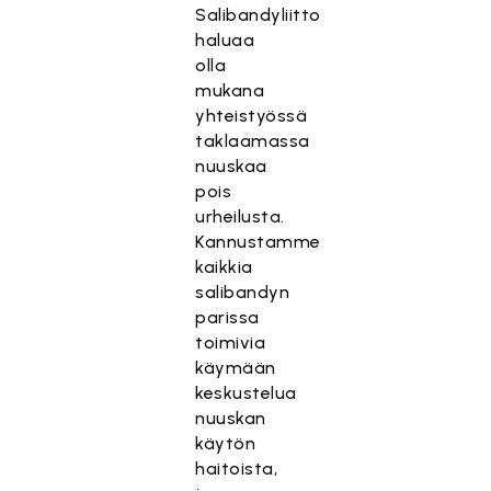
Salibandyliitto
haluaa
olla
mukana
yhteistyössä
taklaamassa
nuuskaa
pois
urheilusta.
Kannustamme
kaikkia
salibandyn
parissa
toimivia
käymään
keskustelua
nuuskan
käytön
haitoista,