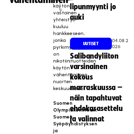
1
lipunmyynti jo
käytön
9
vastainen
auki
yhteistyö
kuuluu
hankkeeseen,
jonka
04.08.2
UUTISET
026
pyrkimyksenä
on
Salibandyliiton
nikotiinituotteiden
varsinainen
käytön
vähentäminen
kokous
nuorten
marraskuussa –
keskuudessa.
näin tapahtuvat
Suomen
ehdokasasettelu
Olympiakomitean,
Suomen
ja valinnat
Syöpäyhdistyksen
ja