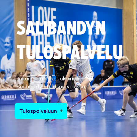
SALIBANDYN
TULOSPALVELU
Jokainen ottelu. Jokainen maali.
Salibandyn tulospalvelussa.
Tulospalveluun