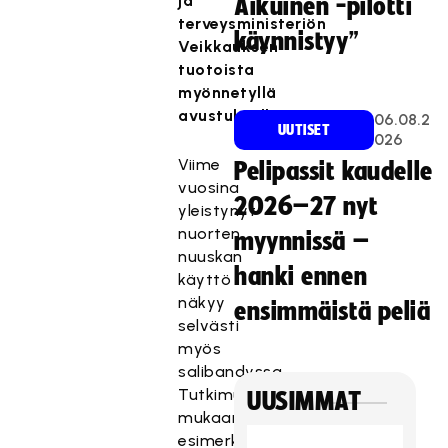
ja
Aikuinen -pilotti
terveysministeriön
käynnistyy”
Veikkauksen
tuotoista
myönnetyllä
avustuksella.
06.08.2
UUTISET
026
Viime
Pelipassit kaudelle
vuosina
2026–27 nyt
yleistynyt
nuorten
myynnissä –
nuuskan
hanki ennen
käyttö
näkyy
ensimmäistä peliä
selvästi
myös
salibandyssa.
Tutkimusten
UUSIMMAT
mukaan
esimerkiksi