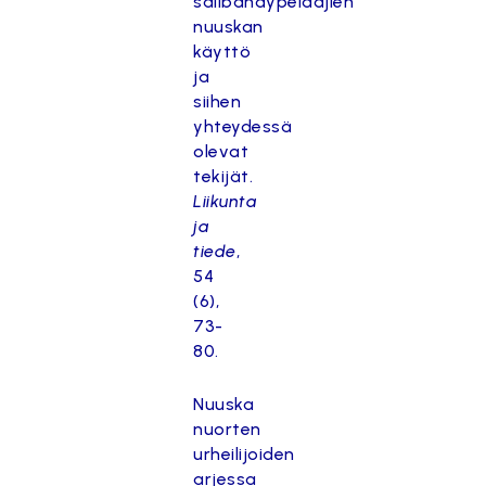
salibandypelaajien
nuuskan
käyttö
ja
siihen
yhteydessä
olevat
tekijät.
Liikunta
ja
tiede
,
54
(6),
73-
80.
Nuuska
nuorten
urheilijoiden
arjessa