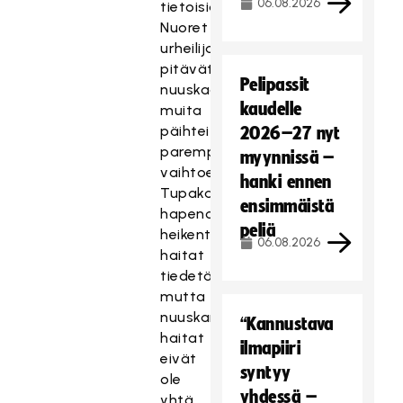
06.08.2026
tietoisia.
Nuoret
urheilijat
pitävät
Pelipassit
nuuskaa
kaudelle
muita
päihteitä
2026–27 nyt
parempana
myynnissä –
vaihtoehtona.
hanki ennen
Tupakan
ensimmäistä
hapenottokykyä
peliä
heikentävät
06.08.2026
haitat
tiedetään,
mutta
nuuskan
“Kannustava
haitat
ilmapiiri
eivät
syntyy
ole
yhdessä –
yhtä