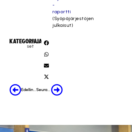
-
raportti
(Syöpäjärjestöjen
julkaisut)
Uuti
KATEGORIA:
JAA:
set
Edellinen
Seuraava