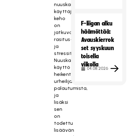
nuuskan
käyttäjän
keho
F-liigan alku
on
häämöttää:
jatkuvassa
rasitus-
Avauskierrok
ja
set syyskuun
stressitilassa.
toisella
Nuuskan
viikolla
käyttö
04.08.2026
heikentää
urheilijan
palautumista,
ja
lisäksi
sen
on
todettu
lisäävän