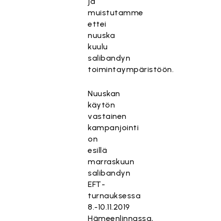
ja
muistutamme
ettei
nuuska
kuulu
salibandyn
toimintaympäristöön.
Nuuskan
käytön
vastainen
kampanjointi
on
esillä
marraskuun
salibandyn
EFT-
turnauksessa
8.-10.11.2019
Hämeenlinnassa,