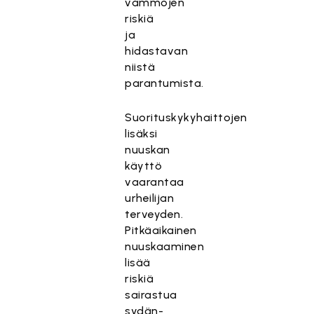
vammojen
riskiä
ja
hidastavan
niistä
parantumista.
Suorituskykyhaittojen
lisäksi
nuuskan
käyttö
vaarantaa
urheilijan
terveyden.
Pitkäaikainen
nuuskaaminen
lisää
riskiä
sairastua
sydän-