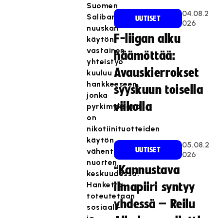
Suomen
04.08.2
Salibandyliiton
UUTISET
026
nuuskan
F-liigan alku
käytön
vastainen
häämöttää:
yhteistyö
Avauskierrokset
kuuluu
hankkeeseen,
syyskuun toisella
jonka
viikolla
pyrkimyksenä
on
nikotiinituotteiden
käytön
05.08.2
UUTISET
vähentäminen
026
nuorten
“Kannustava
keskuudessa.
Hanketta
ilmapiiri syntyy
toteutetaan
yhdessä – Reilu
sosiaali-