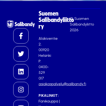
Suomen
© Suomen
Salibandyliitto
Salibandyliitto
ry
2026
Alakiventie
2,
00920
Helsinki
P.
0400-
529
017
asiakaspalvelu@salibandy.fi
PIKALINKIT:
Fanikauppa
|