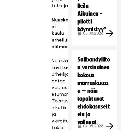
Reilu
tuttuja.
Aikuinen -
Nuuska
pilotti
ei
käynnistyy”
kuulu
05.08.2026
urheilullisiin
elämäntapoihin
Salibandyliito
Nuuskaa
n varsinainen
käyttävä
urheilija
kokous
antaa
marraskuuss
vastustajalleen
a – näin
etumatkaa.
tapahtuvat
Toistuvien
ehdokasasett
nikotiiniannosten
elu ja
ja
vieroitusoireiden
valinnat
04.08.2026
takia