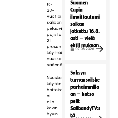
Suomen
13-
Cupin
20-
vuotiaista
ilmoittautumi
salibandya
saikaa
pelaavista
jatkettu 16.8.
pojista
asti – vielä
21
ehtii mukaan
prosenttia
07.08.2026
käyttää
nuuskaa
säännöllisesti.
Syksyn
Nuuskan
turnausvilske
käytön
parhaimmilla
haitoista
an – katso
ei
pelit
olla
kovin
SalibandyTV:s
hyvin
tä