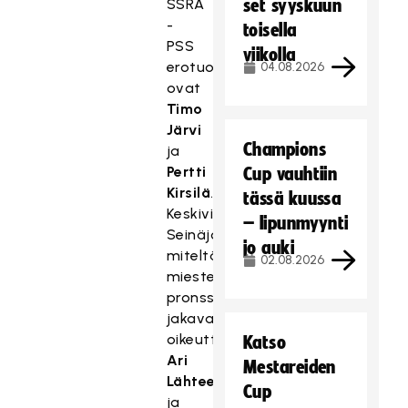
SSRA
set syyskuun
-
toisella
PSS
viikolla
erotuomarit
04.08.2026
ovat
Timo
Järvi
Champions
ja
Pertti
Cup vauhtiin
Kirsilä
.
tässä kuussa
Keskiviikkona
– lipunmyynti
Seinäjoella
jo auki
miteltävässä
02.08.2026
miesten
pronssiottelussa
jakavat
oikeutta
Katso
Ari
Mestareiden
Lähteenmäki
Cup
ja