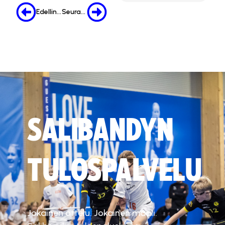
Edellinen
Seuraava
SALIBANDYN
TULOSPALVELU
Jokainen ottelu. Jokainen maali.