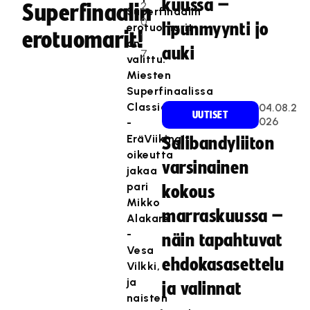
kuussa –
2
Superfinaalin
Superfinaalin
0
lipunmyynti jo
erotuomarit
erotuomarit!
1
on
auki
7
valittu.
Miesten
Superfinaalissa
Classic
04.08.2
UUTISET
026
-
EräViikingit
Salibandyliiton
oikeutta
varsinainen
jakaa
pari
kokous
Mikko
marraskuussa –
Alakare
-
näin tapahtuvat
Vesa
ehdokasasettelu
Vilkki,
ja
ja valinnat
naisten