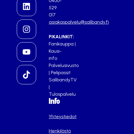
0400-
529
017
asiakaspalvelu@salibandy.fi
PIKALINKIT:
Fanikauppa
|
Kausi-
info
Palvelusivusto
|
Pelipassit
SalibandyTV
|
Tulospalvelu
Info
Yhteystiedot
Henkilöstö