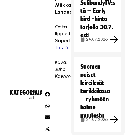
SalibandyTV:s
Miikka
tä – Early
Lähdesmäki
.
bird -hinta
Osta
tarjolla 30.7.
lippusi
asti
24.07.2026
Superfinaaliin
tästä
.
Kuva:
Suomen
Juha
naiset
Käenmäki
leireilevät
Eerikkilässä
Uuti
KATEGORIA:
JAA:
set
– ryhmään
kolme
muutosta
24.07.2026