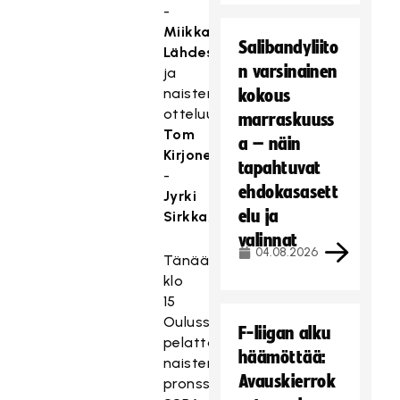
-
Miikka
Salibandyliito
Lähdesmäki
n varsinainen
ja
naisten
kokous
otteluun
marraskuuss
Tom
a – näin
Kirjonen
tapahtuvat
-
ehdokasasett
Jyrki
elu ja
Sirkka
.
valinnat
04.08.2026
Tänään
klo
15
Oulussa
F-liigan alku
pelattavan
häämöttää:
naisten
Avauskierrok
pronssiottelun