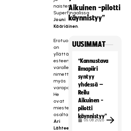
naisten
Aikuinen -pilotti
Superfinaalissa
käynnistyy”
Jouni
Kääriäinen
.
Erotuomaripareille
UUSIMMAT
on
yllättävän
“Kannustava
esteen
varalle
ilmapiiri
nimetty
syntyy
myös
yhdessä –
varaparit.
Reilu
He
Aikuinen -
ovat
miesten
pilotti
osalta
käynnistyy”
05.08.2026
Ari
Lähteenmäki