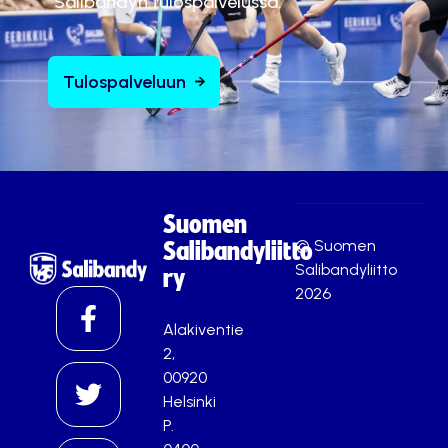
Salibandyn tulospalvelussa.
Tulospalveluun
Suomen
© Suomen
Salibandyliitto
Salibandyliitto
ry
2026
Alakiventie
2,
00920
Helsinki
P.