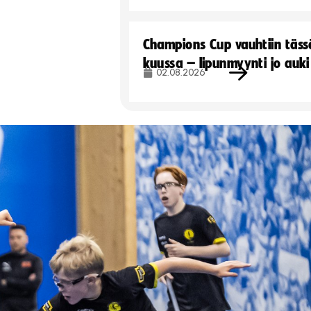
Champions Cup vauhtiin täss
kuussa – lipunmyynti jo auki
02.08.2026