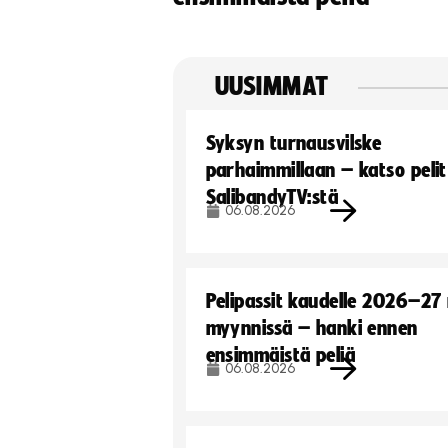
UUSIMMAT
Syksyn turnausvilske
parhaimmillaan – katso pelit
SalibandyTV:stä
06.08.2026
Pelipassit kaudelle 2026–27
myynnissä – hanki ennen
ensimmäistä peliä
06.08.2026