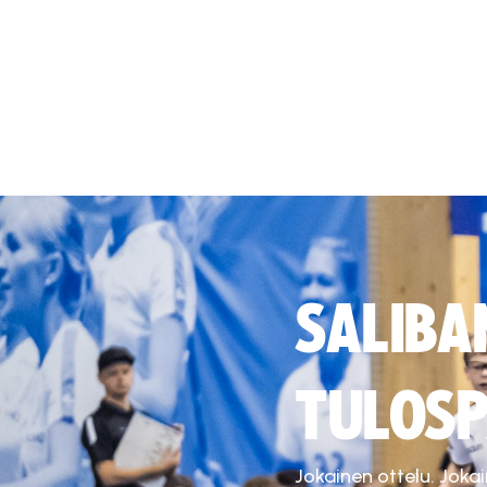
SALIBA
TULOSP
Jokainen ottelu. Joka