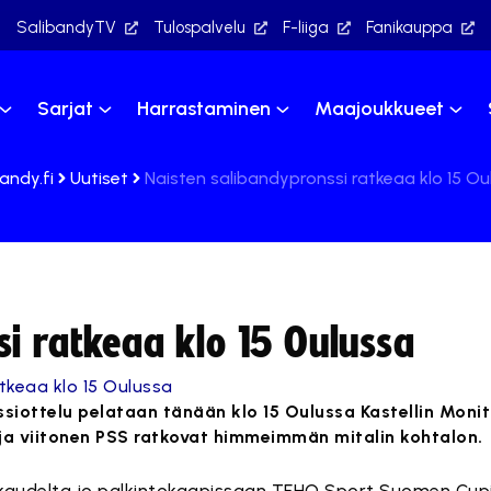
SalibandyTV
Tulospalvelu
F-liiga
Fanikauppa
Sarjat
Harrastaminen
Maajoukkueet
andy.fi
Uutiset
Naisten salibandypronssi ratkeaa klo 15 Ou
i ratkeaa klo 15 Oulussa
siottelu pelataan tänään klo 15 Oulussa Kastellin Monit
a viitonen PSS ratkovat himmeimmän mitalin kohtalon.
ä kaudelta jo palkintokaapissaan TEHO Sport Suomen Cup