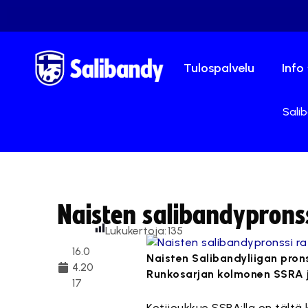
Tulospalvelu
Info
Salib
Naisten salibandypronss
Lukukertoja:
135
16.0
Naisten Salibandyliigan prons
4.20
Runkosarjan kolmonen SSRA j
17
Kotijoukkue SSRA:lla on tält