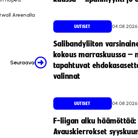
wall Areenalla
04.08.2026
UUTISET
Salibandyliiton varsinain
kokous marraskuussa – 
Seuraava
tapahtuvat ehdokasasette
valinnat
04.08.2026
UUTISET
F-liigan alku häämöttää:
Avauskierrokset syyskuu