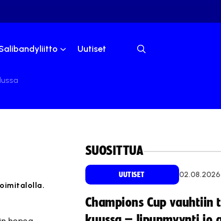
Salibandyliitto
Uutiset
lussa
SUOSITTUA
02.08.2026
UUTISET
oimitalolla.
Champions Cup vauhtiin 
kuussa – lipunmyynti jo 
in hopea.