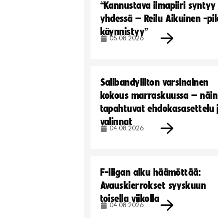
“Kannustava ilmapiiri syntyy
yhdessä – Reilu Aikuinen -pil
käynnistyy”
05.08.2026
Salibandyliiton varsinainen
kokous marraskuussa – näin
tapahtuvat ehdokasasettelu 
valinnat
04.08.2026
F-liigan alku häämöttää:
Avauskierrokset syyskuun
toisella viikolla
04.08.2026