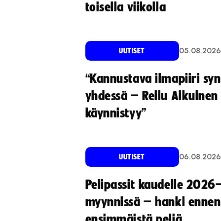
toisella viikolla
05.08.2026
UUTISET
“Kannustava ilmapiiri sy
yhdessä – Reilu Aikuinen 
käynnistyy”
06.08.2026
UUTISET
Pelipassit kaudelle 2026
myynnissä – hanki ennen
ensimmäistä peliä