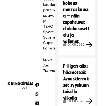
kokous
kauden
marraskuuss
parhaaksi
saavutukseksi
a – näin
jäi
tapahtuvat
TEHO
ehdokasasett
Sport
elu ja
Suomen
valinnat
Cupin
04.08.2026
hopea.
Kuva:
Jari
F-liigan alku
Turunen
häämöttää:
Avauskierrok
Uuti
KATEGORIA:
JAA:
set syyskuun
set
toisella
viikolla
04.08.2026