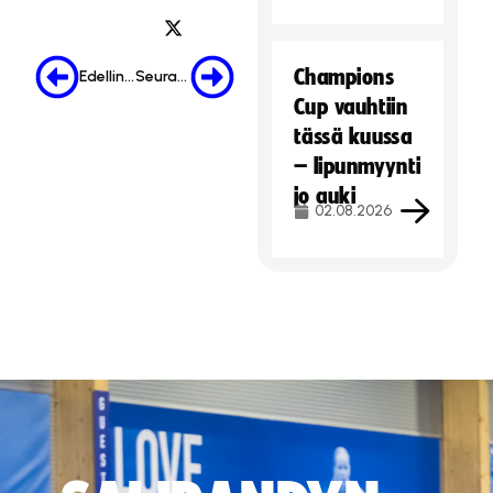
Champions
Edellinen
Seuraava
Cup vauhtiin
tässä kuussa
– lipunmyynti
jo auki
02.08.2026