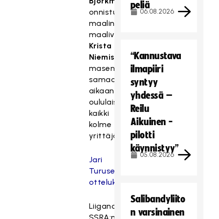
Björkmankin
peliä
onnistuivat
06.08.2026
maalinteossa
maalivahti
Krista
“Kannustava
Niemisen
masentaessa
ilmapiiri
samaan
syntyy
aikaan
yhdessä –
oululaisten
Reilu
kaikki
Aikuinen -
kolme
pilotti
yrittäjää.
käynnistyy”
05.08.2026
Jari
Turusen
ottelukuviin
Salibandyliito
Liiganousija
n varsinainen
SSRA:n