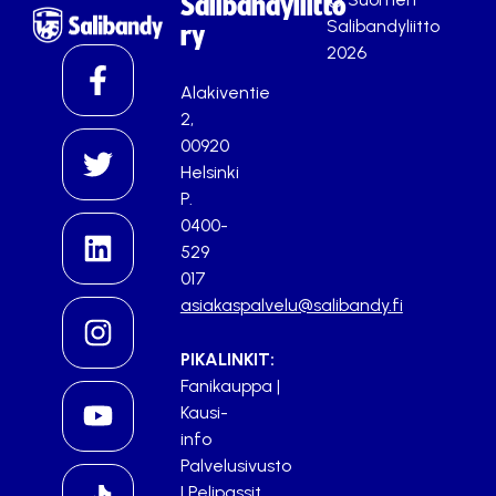
Salibandyliitto
Salibandyliitto
ry
2026
Alakiventie
2,
00920
Helsinki
P.
0400-
529
017
asiakaspalvelu@salibandy.fi
PIKALINKIT:
Fanikauppa
|
Kausi-
info
Palvelusivusto
|
Pelipassit