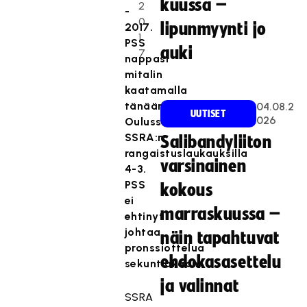
kuussa –
2
-
0
lipunmyynti jo
2017.
1
PSS
auki
7
nappasi
mitalin
kaatamalla
tänään
04.08.2
UUTISET
026
Oulussa
SSRA:n
Salibandyliiton
rangaistuslaukauksilla
varsinainen
4-3.
PSS
kokous
ei
marraskuussa –
ehtinyt
johtaa
näin tapahtuvat
pronssiottelua
ehdokasasettelu
sekuntiakaan.
ja valinnat
SSRA