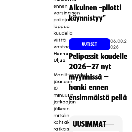
ennen
Aikuinen -pilotti
varsinaisen
käynnistyy”
peliajan
loppua
kuudella
viittä
06.08.2
UUTISET
vastaan
026
Henna
Pelipassit kaudelle
Uljua
.
2026–27 nyt
Maalittomaksi
myynnissä –
jääneen
hanki ennen
10
minuutin
ensimmäistä peliä
jatkoajan
jälkeen
mitalin
kohtalo
UUSIMMAT
ratkaistiin