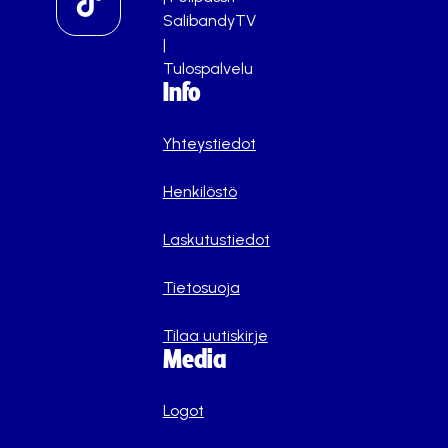
SalibandyTV
|
Tulospalvelu
Info
Yhteystiedot
Henkilöstö
Laskutustiedot
Tietosuoja
Tilaa uutiskirje
Media
Logot