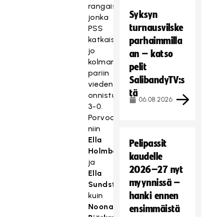
rangaistuslaukauskisassa,
Syksyn
jonka
turnausvilske
PSS
katkaisi
parhaimmilla
jo
an – katso
kolmanteen
pelit
pariin
SalibandyTV:s
vieden
tä
onnistumiset
06.08.2026
3-0.
Porvoolaisista
niin
Ella
Pelipassit
Holmberg
kaudelle
ja
2026–27 nyt
Ella
myynnissä –
Sundström
hanki ennen
kuin
Noona
ensimmäistä