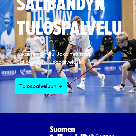
SALIBANDYN
TULOSPALVELU
Jokainen ottelu. Jokainen maali.
Salibandyn tulospalvelussa.
Tulospalveluun
Suomen
© Suomen