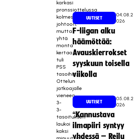
karkasi
pronssiottelussa
04.08.2
kolmesti
UUTISET
026
johtoon,
F-liigan alku
mutta
yhtä
häämöttää:
monta
Avauskierrokset
kertaa
tuli
syyskuun toisella
PSS
viikolla
tasoihin.
Ottelun
jatkoajalle
vieneen
05.08.2
UUTISET
3-
026
3-
“Kannustava
tasoituksen
laukoi
ilmapiiri syntyy
kaksi
yhdessä – Reilu
minuuttia