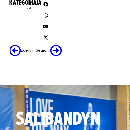
Uuti
KATEGORIA:
JAA:
set
Edellinen
Seuraava
SALIBANDYN