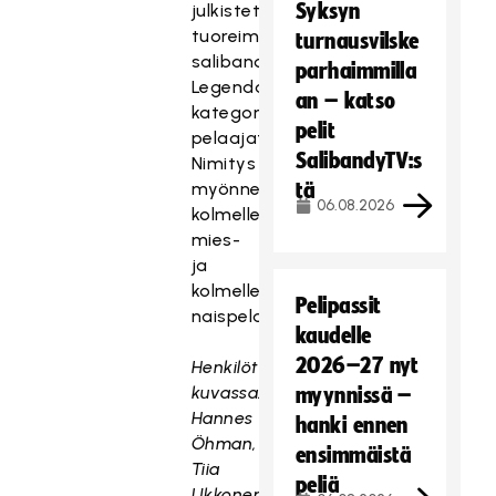
Syksyn
julkistettiin
tuoreimmat
turnausvilske
salibandyn
parhaimmilla
Legenda-
an – katso
kategorian
pelit
pelaajat.
SalibandyTV:s
Nimitys
myönnettiin
tä
06.08.2026
kolmelle
mies-
ja
kolmelle
Pelipassit
naispelaajalle.
kaudelle
2026–27 nyt
Henkilöt
kuvassa:
myynnissä –
Hannes
hanki ennen
Öhman,
ensimmäistä
Tiia
peliä
Ukkonen,