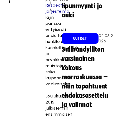
1
lipunmyynti jo
Respect-
6
järjestelmä
auki
lajin
parissa
erityisesti
ansioituneiden
04.08.2
UUTISET
026
henkilöiden
kunnioittamiseksi
Salibandyliiton
ja
varsinainen
arvokkaiden
muistojen
kokous
sekä
marraskuussa –
lajiperinteen
vaalimiseksi.
näin tapahtuvat
ehdokasasettelu
Joulukuussa
2015
ja valinnat
julkistettiin
ensimmäiset