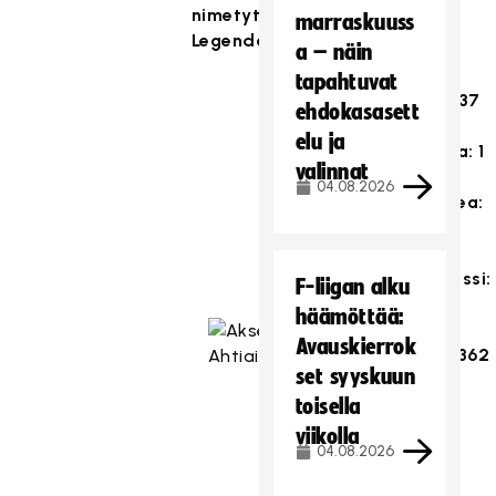
nimetyt
marraskuuss
Legendat
a – näin
tapahtuvat
maaottelut: 37
ehdokasasett
elu ja
arvokisakulta: 1
valinnat
04.08.2026
arvokisahopea:
2
arvokisapronssi:
F-liigan alku
-
häämöttää:
Avauskierrok
liigaottelut: 362
set syyskuun
toisella
SM-kulta: 5
viikolla
04.08.2026
SM-hopea: 1