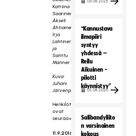
06.08.2026
Katriina
Saarinen,
Akseli
Ahtiainen,
“Kannustava
Irja
ilmapiiri
Lahtinen
syntyy
ja
yhdessä –
Santtu
Reilu
Manner.
Aikuinen -
Kuva:
pilotti
Juhani
käynnistyy”
Järvenpää.
05.08.2026
Henkilöt
ovat
Salibandyliito
seuraavat:
n varsinainen
11.9.2016
kokous