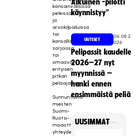
Aikuinen -pilotti
kansainvälisissä
käynnistyy”
peleissä
ja
arvokilpailuissa
tai
06.08.2
UUTISET
kansallisissa
026
sarjoissa
Pelipassit kaudelle
tai
2026–27 nyt
omaavat
erityisen
myynnissä –
pitkän
hanki ennen
pelaajauran.
ensimmäistä peliä
Sunnuntaina
miesten
Suomi-
Ruotsi-
UUSIMMAT
maaottelun
yhteydessä