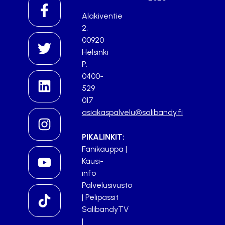
Alakiventie
2,
00920
Helsinki
P.
0400-
529
017
asiakaspalvelu@salibandy.fi
PIKALINKIT:
Fanikauppa
|
Kausi-
info
Palvelusivusto
|
Pelipassit
SalibandyTV
|