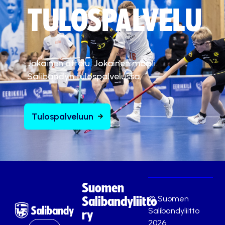
TULOSPALVELU
Jokainen ottelu. Jokainen maali.
Salibandyn tulospalvelussa.
Tulospalveluun
Suomen
© Suomen
Salibandyliitto
Salibandyliitto
ry
2026