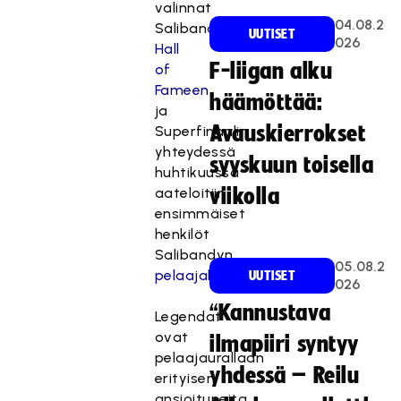
valinnat
04.08.2
Salibandyn
UUTISET
026
Hall
F-liigan alku
of
Fameen
häämöttää:
ja
Avauskierrokset
Superfinaalin
yhteydessä
syyskuun toisella
huhtikuussa
aateloitiin
viikolla
ensimmäiset
henkilöt
Salibandyn
05.08.2
pelaajalegendoiksi
.
UUTISET
026
“Kannustava
Legendat
ovat
ilmapiiri syntyy
pelaajaurallaan
yhdessä – Reilu
erityisen
ansioituneita