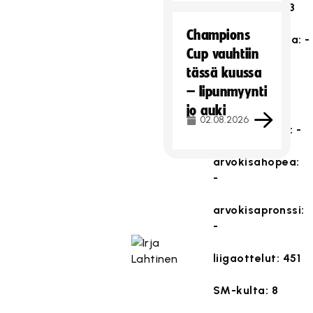
SM-pronssi: 3
Champions
SWE/SUI kulta: -
Cup vauhtiin
tässä kuussa
– lipunmyynti
maaottelut: 11
jo auki
02.08.2026
arvokisakulta: -
arvokisahopea:
-
arvokisapronssi:
-
liigaottelut: 451
SM-kulta: 8