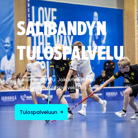
SALIBANDYN
TULOSPALVELU
Jokainen ottelu. Jokainen maali.
Salibandyn tulospalvelussa.
Tulospalveluun