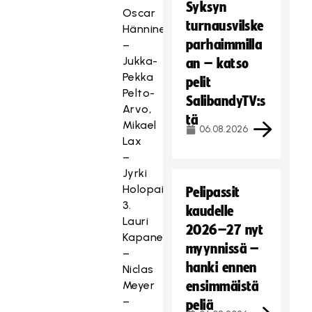
Syksyn
Oscar
turnausvilske
Hänninen
parhaimmilla
–
Jukka-
an – katso
Pekka
pelit
Pelto-
SalibandyTV:s
Arvo,
tä
Mikael
06.08.2026
Lax
–
Jyrki
Holopainen
Pelipassit
3.
kaudelle
Lauri
2026–27 nyt
Kapanen
myynnissä –
–
hanki ennen
Niclas
Meyer
ensimmäistä
–
peliä