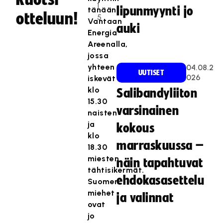
1
lipunmyynti jo
tänään
otteluun!
5
Vantaan
auki
Energia
Areenalla,
jossa
yhteen
04.08.2
UUTISET
026
iskevät
klo
Salibandyliiton
15.30
varsinainen
naisten
ja
kokous
klo
marraskuussa –
18.30
miesten
näin tapahtuvat
tähtisikermät.
ehdokasasettelu
Suomen
miehet
ja valinnat
ovat
jo