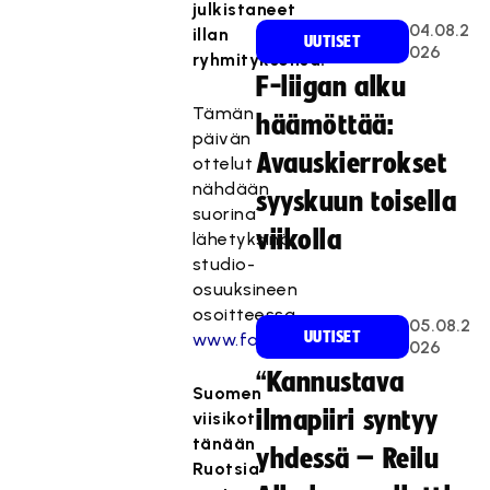
julkistaneet
04.08.2
illan
UUTISET
026
ryhmityksensä.
F-liigan alku
Tämän
häämöttää:
päivän
Avauskierrokset
ottelut
nähdään
syyskuun toisella
suorina
viikolla
lähetyksinä
studio-
osuuksineen
osoitteessa
05.08.2
UUTISET
www.fanseat.com
026
“Kannustava
Suomen
ilmapiiri syntyy
viisikot
tänään
yhdessä – Reilu
Ruotsia