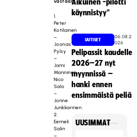
Aikuinen -pilotti
vastaan:
käynnistyy”
1.
Peter
Kotilainen
06.08.2
–
UUTISET
026
Joonas
Pylsy
Pelipassit kaudelle
–
2026–27 nyt
Jami
Manninen,
myynnissä –
Nico
hanki ennen
Salo
–
ensimmäistä peliä
Jonne
Junkkarinen
2.
Eemeli
UUSIMMAT
Salin
–