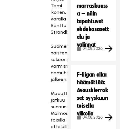
marraskuuss
Tomi
Ikonen,
a – näin
varalla
tapahtuvat
Santtu
ehdokasasett
Strandberg
elu ja
valinnat
Suomen
04.08.2026
naisten
kokoonpano
varmistuu
aamuharjoituksen
F-liigan alku
jälkeen.
häämöttää:
Avauskierrok
Maaottelutapahtuma
set syyskuun
jatkuu
toisella
sunnuntaina
viikolla
Malmössä
04.08.2026
toisilla
otteluilla.