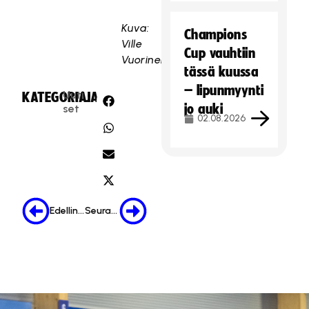
Kuva:
Champions
Ville
Cup vauhtiin
Vuorinen
tässä kuussa
– lipunmyynti
Uuti
KATEGORIA:
JAA:
jo auki
set
02.08.2026
Edellinen
Seuraava