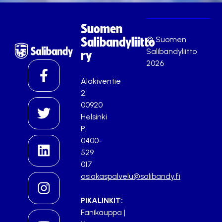
Suomen
© Suomen
Salibandyliitto
Salibandyliitto
ry
2026
Alakiventie
2,
00920
Helsinki
P.
0400-
529
017
asiakaspalvelu@salibandy.fi
PIKALINKIT:
Fanikauppa
|