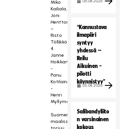
06.08.2026
Miko
Kailiala,
Joni
Henttonen
“Kannustava
–
ilmapiiri
Risto
Töllikkö
syntyy
4.
yhdessä –
Janne
Reilu
Hoikkanen
Aikuinen -
-
pilotti
Panu
käynnistyy”
Kotilainen
05.08.2026
-
Henri
Myllymäki
Salibandyliito
Suomen
n varsinainen
maalissa
kokous
torjuu