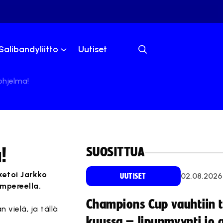
Salibandyliitto
Uutiset
ohjelma!
SUOSITTUA
!
ketoi Jarkko
02.08.2026
UUTISET
ampereella.
Champions Cup vauhtiin 
vielä, ja tällä
kuussa – lipunmyynti jo 