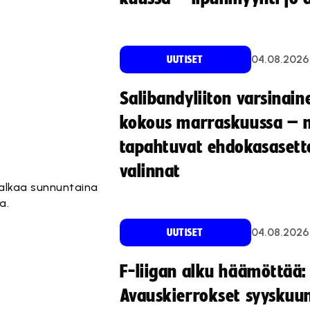
04.08.2026
UUTISET
Salibandyliiton varsinain
kokous marraskuussa – 
tapahtuvat ehdokasasette
valinnat
 alkaa sunnuntaina
a.
04.08.2026
UUTISET
F-liigan alku häämöttää:
Avauskierrokset syyskuu