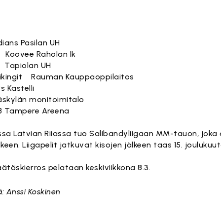
dians Pasilan UH
 - Koovee Raholan lk
PV Tapiolan UH
äViikingit Rauman Kauppaoppilaitos
s Kastelli
äskylän monitoimitalo
ASB Tampere Areena
sa Latvian Riiassa tuo Salibandyliigaan MM-tauon, joka
lkeen. Liigapelit jatkuvat kisojen jälkeen taas 15. joulukuut
ätöskierros pelataan keskiviikkona 8.3.
: Anssi Koskinen