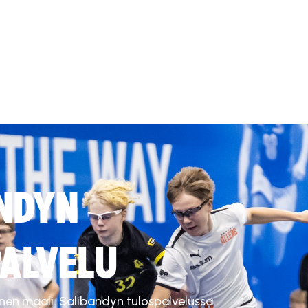
NDYN
ALVELU
inen maali. Salibandyn tulospalvelussa.