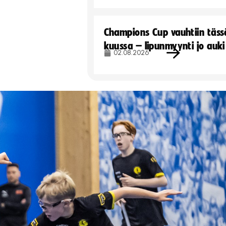
Champions Cup vauhtiin täss
kuussa – lipunmyynti jo auki
02.08.2026