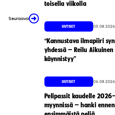
toisella viikolla
Seuraava
05.08.2026
UUTISET
“Kannustava ilmapiiri sy
yhdessä – Reilu Aikuinen 
käynnistyy”
06.08.2026
UUTISET
Pelipassit kaudelle 2026
myynnissä – hanki ennen
ensimmäistä peliä