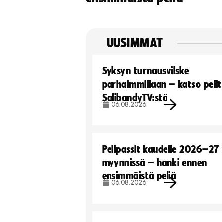
UUSIMMAT
Syksyn turnausvilske
parhaimmillaan – katso pelit
SalibandyTV:stä
06.08.2026
Pelipassit kaudelle 2026–27
myynnissä – hanki ennen
ensimmäistä peliä
06.08.2026