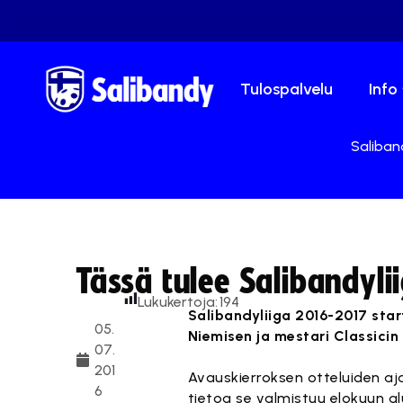
Tulospalvelu
Info
Saliband
Tässä tulee Salibandyl
Lukukertoja:
194
Salibandyliiga 2016-2017 star
05.
Niemisen ja mestari Classicin
07.
201
Avauskierroksen otteluiden aja
6
tietoa se valmistuu elokuun al