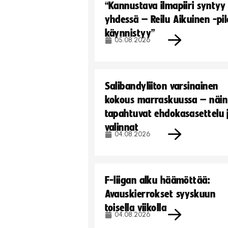
“Kannustava ilmapiiri syntyy
yhdessä – Reilu Aikuinen -pil
käynnistyy”
05.08.2026
Salibandyliiton varsinainen
kokous marraskuussa – näin
tapahtuvat ehdokasasettelu 
valinnat
04.08.2026
F-liigan alku häämöttää:
Avauskierrokset syyskuun
toisella viikolla
04.08.2026