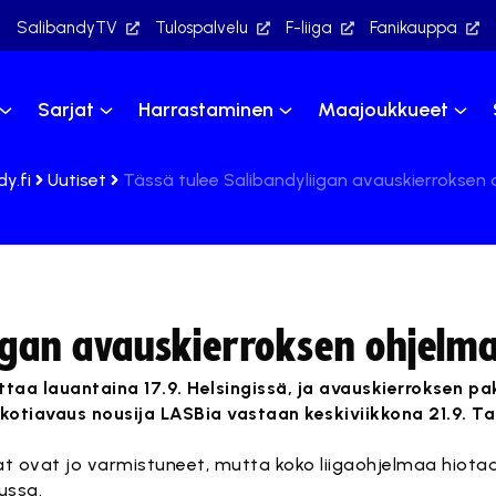
SalibandyTV
Tulospalvelu
F-liiga
Fanikauppa
Sarjat
Harrastaminen
Maajoukkueet
y.fi
Uutiset
Tässä tulee Salibandyliigan avauskierroksen 
iigan avauskierroksen ohjelma
ttaa lauantaina 17.9. Helsingissä, ja avauskierroksen pa
 kotiavaus nousija LASBia vastaan keskiviikkona 21.9. T
t ovat jo varmistuneet, mutta koko liigaohjelmaa hiotaan 
ussa.