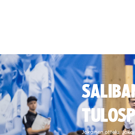
SALIBA
TULOSP
Jokainen ottelu. Joka