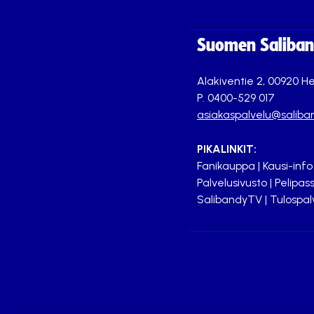
Suomen Saliband
Alakiventie 2, 00920 He
P. 0400-529 017
asiakaspalvelu@saliban
PIKALINKIT:
Fanikauppa
|
Kausi-info
Palvelusivusto
|
Pelipass
SalibandyTV
|
Tulospal