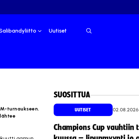
Salibandyliitto
Uutiset
SUOSITTUA
 MM-turnaukseen.
02.08.2026
UUTISET
lähtee
Champions Cup vauhtiin 
kuussa – lipunmyynti jo 
vakuutti aamun