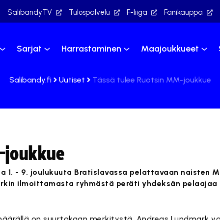
SalibandyTV
Tulospalvelu
F-liiga
Fanikauppa
Sarjat
Harrastaminen
Maajoukkueet
Salibandy.fi
Uutiset
Tässä tulee Ruotsin MM-joukkue
-joukkue
sa 1. - 9. joulukuuta Bratislavassa pelattavaan naisten
kin ilmoittamasta ryhmästä peräti yhdeksän pelaajaa 
n määrällä on suurtakaan merkitystä, Andreas Lundmark 