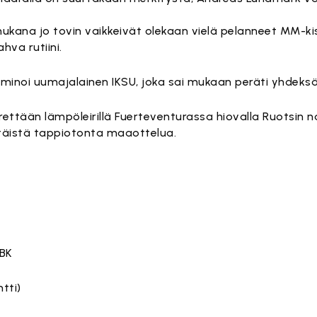
mukana jo tovin vaikkeivät olekaan vielä pelanneet MM-kis
hva rutiini.
inoi uumajalainen IKSU, joka sai mukaan peräti yhdeks
ettään lämpöleirillä Fuerteventurassa hiovalla Ruotsin n
täistä tappiotonta maaottelua.
IBK
tti)