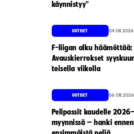
käynnistyy”
04.08.2026
UUTISET
F-liigan alku häämöttää:
Avauskierrokset syyskuu
toisella viikolla
06.08.2026
UUTISET
Pelipassit kaudelle 2026
myynnissä – hanki ennen
ensimmäistä peliä