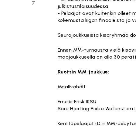
7
julkistustilaisuudessa.
- Pelaajat ovat kuitenkin olleet 
kokemusta liigan finaaleista ja va
Seurajoukkueista kisaryhmää dom
Ennen MM-turnausta vielä kisavir
maajoukkueella on alla 30 perät
Ruotsin MM-joukkue:
Maalivahdit
Emelie Frisk IKSU
Sara Hjorting Pixbo Wallenstam 
Kenttäpelaajat (D = MM-debytan