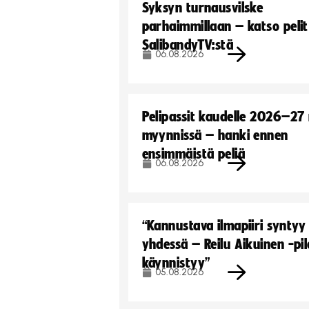
Syksyn turnausvilske
parhaimmillaan – katso pelit
SalibandyTV:stä
06.08.2026
Pelipassit kaudelle 2026–27
myynnissä – hanki ennen
ensimmäistä peliä
06.08.2026
“Kannustava ilmapiiri syntyy
yhdessä – Reilu Aikuinen -pil
käynnistyy”
05.08.2026