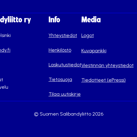
yliitto ry
Info
Media
lsinki
Yhteystiedot
Logot
dy.fi
Henkilöstö
Kuvapankki
Laskutustiedot
Viestinnän yhteystiedot
Tietosuoja
it
Tiedotteet (ePressi)
velu
Tilaa uutiskirje
© Suomen Salibandyliitto 2026