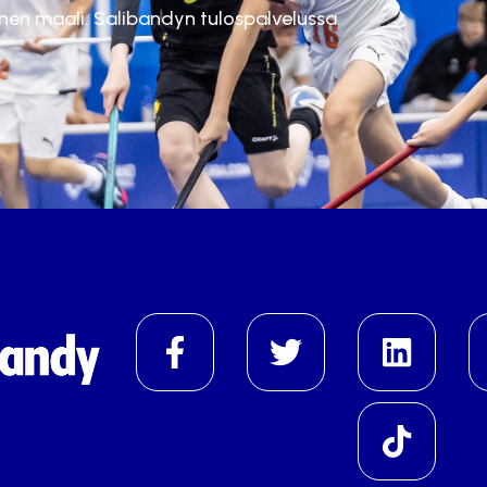
inen maali. Salibandyn tulospalvelussa.