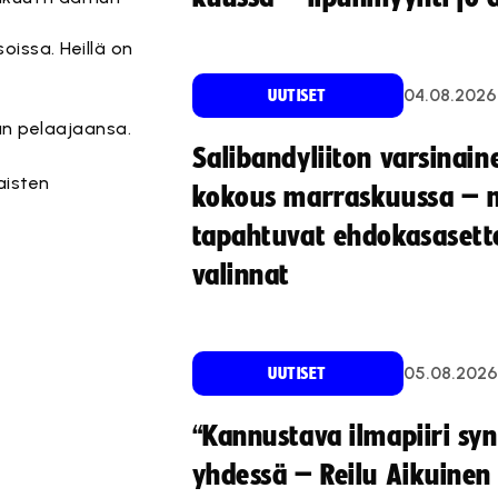
oissa. Heillä on
04.08.2026
UUTISET
än pelaajaansa.
Salibandyliiton varsinain
aisten
kokous marraskuussa – 
tapahtuvat ehdokasasette
valinnat
05.08.2026
UUTISET
“Kannustava ilmapiiri sy
yhdessä – Reilu Aikuinen 