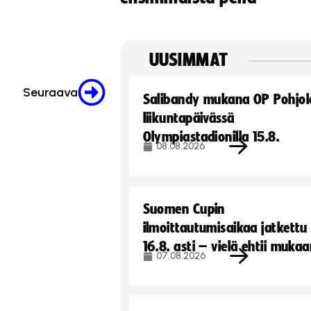
UUSIMMAT
Seuraava
Salibandy mukana OP Pohjol
liikuntapäivässä
Olympiastadionilla 15.8.
08.08.2026
Suomen Cupin
ilmoittautumisaikaa jatkettu
16.8. asti – vielä ehtii muka
07.08.2026