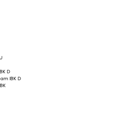
U
IBK D
tam IBK D
IBK