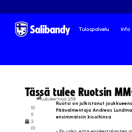
Tulospalvelu
Info
Tässä tulee Ruotsin MM
Lukukertoja:
258
Ruotsi on julkistanut joukkueen
10.
Päävalmentaja Andreas Lundmar
11.
ensimmäisiin kisoihinsa
.
2
01
- En usko, että ensikertalaiste