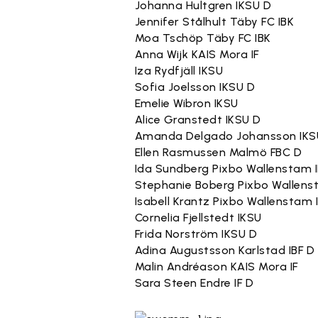
Johanna Hultgren IKSU D
Jennifer Stålhult Täby FC IBK
Moa Tschöp Täby FC IBK
Anna Wijk KAIS Mora IF
Iza Rydfjäll IKSU
Sofia Joelsson IKSU D
Emelie Wibron IKSU
Alice Granstedt IKSU D
Amanda Delgado Johansson IKS
Ellen Rasmussen Malmö FBC D
Ida Sundberg Pixbo Wallenstam 
Stephanie Boberg Pixbo Wallens
Isabell Krantz Pixbo Wallenstam 
Cornelia Fjellstedt IKSU
Frida Norström IKSU D
Adina Augustsson Karlstad IBF D
Malin Andréason KAIS Mora IF
Sara Steen Endre IF D