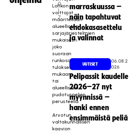
0
marraskuussa –
Lohkon
1
voittajat
näin tapahtuvat
7
määritellään
alueellisten
ehdokasasettelu
sarjajärjestelmien
ja valinnat
mukaisesti
joko
suoraan
runkosarjan
06.08.2
UUTISET
026
tuloksen
mukaan
Pelipassit kaudelle
tai
2026–27 nyt
alueellisten
pudotuspelien
myynnissä –
perusteella.
hanki ennen
Arvotun
ensimmäistä peliä
valtakunnallisen
kaavion