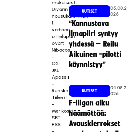
mukaisesti
05.08.2
Divarin
UUTISET
026
nousukarsinnan
“Kannustava
1.
vaiheen
ilmapiiri syntyy
otteluparit
yhdessä – Reilu
ovat:
Nibacos
Aikuinen -pilotti
-
O2-
käynnistyy”
JKL
Apassit
-
04.08.2
Ruoska
UUTISET
026
Tiikerit
F-liigan alku
-
Merikoski
häämöttää:
SBT
Avauskierrokset
PSS
-