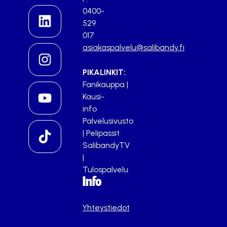
0400-
529
017
asiakaspalvelu@salibandy.fi
PIKALINKIT:
Fanikauppa
|
Kausi-
info
Palvelusivusto
|
Pelipassit
SalibandyTV
|
Tulospalvelu
Info
Yhteystiedot