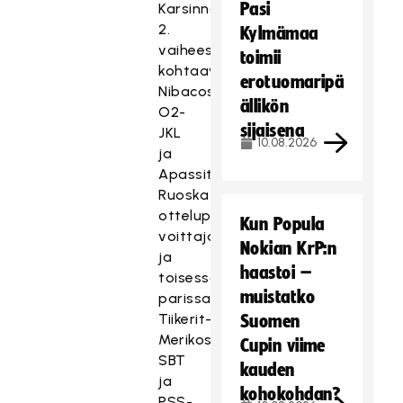
Pasi
Karsinnan
2.
Kylmämaa
vaiheessa
toimii
kohtaavat
erotuomaripä
Nibacos-
ällikön
O2-
sijaisena
JKL
10.08.2026
ja
Apassit-
Ruoska
otteluparien
Kun Popula
voittajat
Nokian KrP:n
ja
haastoi –
toisessa
muistatko
parissa
Tiikerit-
Suomen
Merikoski
Cupin viime
SBT
kauden
ja
kohokohdan?
PSS-