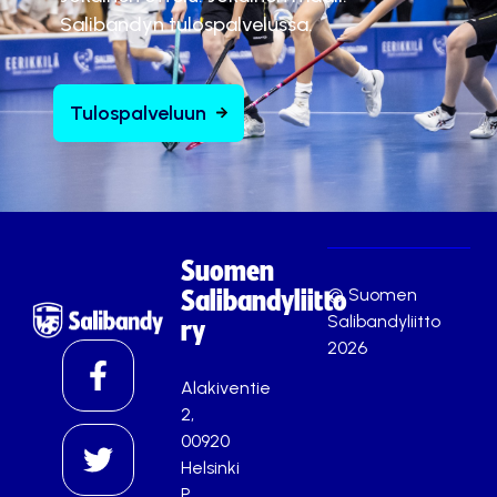
Salibandyn tulospalvelussa.
Tulospalveluun
Suomen
© Suomen
Salibandyliitto
Salibandyliitto
ry
2026
Alakiventie
2,
00920
Helsinki
P.