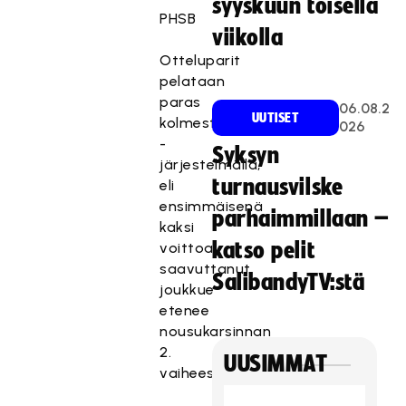
syyskuun toisella
PHSB
viikolla
Otteluparit
pelataan
paras
06.08.2
UUTISET
kolmesta
026
-
Syksyn
järjestelmällä,
turnausvilske
eli
ensimmäisenä
parhaimmillaan –
kaksi
katso pelit
voittoa
saavuttanut
SalibandyTV:stä
joukkue
etenee
nousukarsinnan
2.
UUSIMMAT
vaiheeseen.