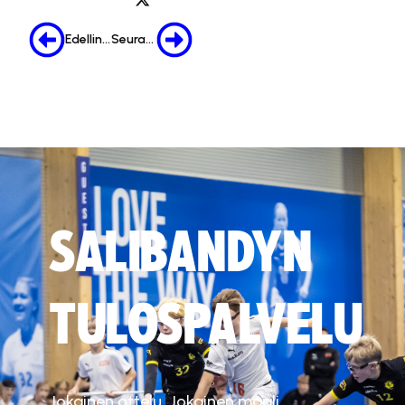
Edellinen
Seuraava
SALIBANDYN
TULOSPALVELU
Jokainen ottelu. Jokainen maali.