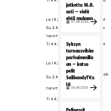
Ti 4.4.2017
18:30
Nibacos
jatkettu 16.8.
asti – vielä
ehtii mukaan
La 1.4.2017
17:00
Apassit
07.08.2026
Su 2.4.2017
16:00
Ruoska
tarvittaessa
Syksyn
Ti 4.4.2017
18:30
Apassit
turnausvilske
parhaimmilla
La 1.4.2017
17:30
Tiikerit
an – katso
pelit
Merikoski
Su 2.4.2017
15:00
SalibandyTV:s
SBT
tä
06.08.2026
tarvittaessa
Ti 4.4.2017
18:30
Tiikerit
Pelipassit