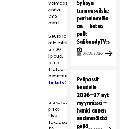
Syksyn
voimassa
enää
turnausvilske
29.2.
parhaimmilla
asti !
an – katso
pelit
Seuralippujen
SalibandyTV:s
minimitilausmäärä
tä
on 20
06.08.2026
lippua,
ja ne
tilataan
osoitteesta:
Pelipassit
tickets(at)floorball.fi
kaudelle
2026–27 nyt
•
alakatsomo,
myynnissä –
pitkä
hanki ennen
sivu
ensimmäistä
takaosa
peliä
50