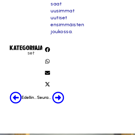
saat
uusimmat
uutiset
ensimmäisten
joukossa
.
Uuti
KATEGORIA:
JAA:
set
Edellinen
Seuraava