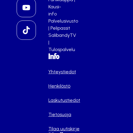
Kausi-
info
Palvelusivusto
|
Pelipassit
SalibandyTV
|
Tulospalvelu
Info
Yhteystiedot
Henkilöstö
Laskutustiedot
Tietosuoja
Tilaa uutiskirje