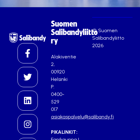
Suomen
© Suomen
Salibandyliitto
Salibandyliitto
ry
2026
Alakiventie
2,
00920
Helsinki
P.
0400-
529
017
asiakaspalvelu@salibandy.fi
PIKALINKIT:
Fanikauppa
|