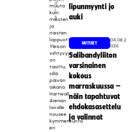
0
lipunmyynti jo
muuta
1
kuin
auki
6
miesten
ja
naisten
loppuottelut.
04.08.2
UUTISET
026
Yleisön
viihtyvyys
Salibandyliiton
on
varsinainen
taattu,
sillä
kokous
päivän
marraskuussa –
aikana
Hartwall
näin tapahtuvat
Arenan
ehdokasasettelu
lavalle
nousee
ja valinnat
kymmenkunta
eri