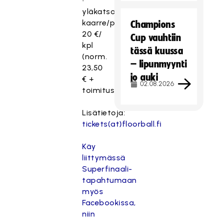
•
yläkatsomo
kaarre/pääty
Champions
20 €/
Cup vauhtiin
kpl
tässä kuussa
(norm.
– lipunmyynti
23,50
jo auki
€ +
02.08.2026
toimitusmaksu)
Lisätietoja:
tickets(at)floorball.fi
Käy
liittymässä
Superfinaali-
tapahtumaan
myös
Facebookissa,
niin