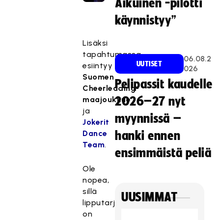
Aikuinen -pilotti
ati
i
käynnistyy”
ma
rkk
Lisäksi
ino
tapahtumassa
06.08.2
inti
UUTISET
esiintyy
026
ev
Suomen
Pelipassit kaudelle
äst
Cheerleading-
eit
maajoukkue
2026–27 nyt
ä.
ja
myynnissä –
Jokerit
Hyväksy markkinointievästeet
Dance
hanki ennen
Team
.
ensimmäistä peliä
Ole
nopea,
sillä
UUSIMMAT
lipputarjous
on