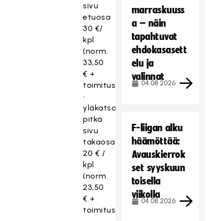
sivu
marraskuuss
etuosa
a – näin
30 €/
tapahtuvat
kpl
ehdokasasett
(norm.
33,50
elu ja
€ +
valinnat
04.08.2026
toimitusmaksu)
•
yläkatsomo
pitkä
F-liigan alku
sivu
häämöttää:
takaosa
20 € /
Avauskierrok
kpl
set syyskuun
(norm.
toisella
23,50
viikolla
€ +
04.08.2026
toimitusmaksu)