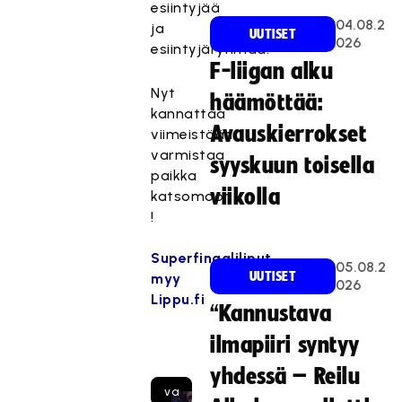
esiintyjää
04.08.2
ja
UUTISET
026
esiintyjäryhmää.
F-liigan alku
Nyt
häämöttää:
kannattaa
Avauskierrokset
viimeistään
Tä
varmistaa
syyskuun toisella
mä
paikka
sis
viikolla
katsomoon
ält
!
ö
on
Superfinaaliliput
05.08.2
est
UUTISET
myy
026
ett
Lippu.fi
“Kannustava
y,
kos
ilmapiiri syntyy
ka
se
yhdessä – Reilu
va