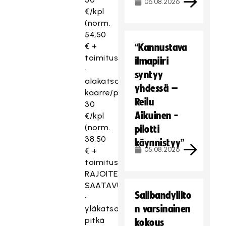
06.08.2026
€/kpl
(norm.
54,50
€ +
“Kannustava
toimitusmaksu)
ilmapiiri
•
syntyy
alakatsomo
yhdessä –
kaarre/pääty
Reilu
30
Aikuinen -
€/kpl
(norm.
pilotti
38,50
käynnistyy”
05.08.2026
€ +
toimitusmaksu)
RAJOITETTU
SAATAVUUS
Salibandyliito
•
n varsinainen
yläkatsomo
pitkä
kokous