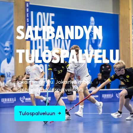
SALIBANDYN
TULOSPALVELU
Jokainen ottelu. Jokainen maali.
Salibandyn tulospalvelussa.
Tulospalveluun