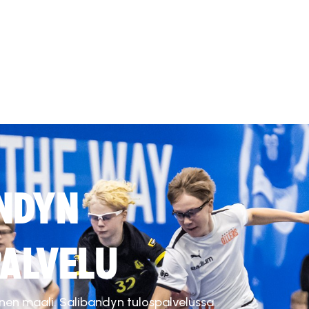
NDYN
ALVELU
inen maali. Salibandyn tulospalvelussa.