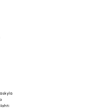
i
äskylä
a
lahti