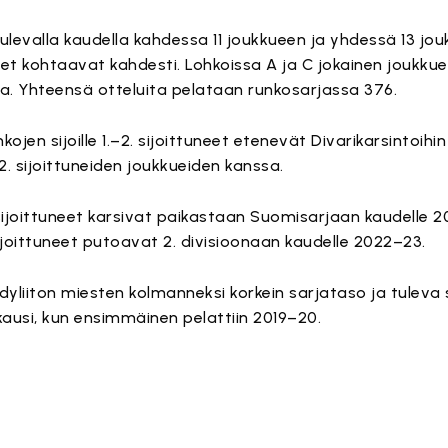
levalla kaudella kahdessa 11 joukkueen ja yhdessä 13 jou
et kohtaavat kahdesti. Lohkoissa A ja C jokainen joukkue
ua. Yhteensä otteluita pelataan runkosarjassa 376.
kojen sijoille 1.–2. sijoittuneet etenevät Divarikarsintoih
–12. sijoittuneiden joukkueiden kanssa.
0. sijoittuneet karsivat paikastaan Suomisarjaan kaudelle 
3. sijoittuneet putoavat 2. divisioonaan kaudelle 2022–23.
yliiton miesten kolmanneksi korkein sarjataso ja tuleva 
ausi, kun ensimmäinen pelattiin 2019–20.