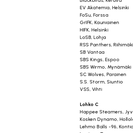
Blackbirds, Kerava
EV Akatemia, Helsinki
FoSu, Forssa
GrIFK, Kauniainen
HIFK, Helsinki
LoSB, Lohja
RSS Panthers, Riihimäk
SB Vantaa
SBS Kings, Espoo
SBS Wirmo, Mynämäki
SC Wolves, Parainen
S.S. Storm, Siuntio
VSS, Vihti
Lohko C
Happee Steamers, Jyv
Kosken Dynamo, Hollol
Lehmo Balls -96, Kontio