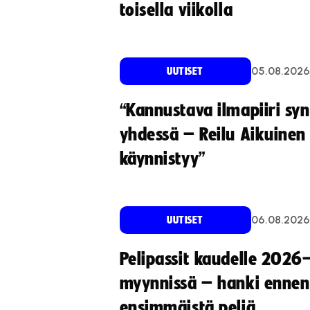
toisella viikolla
05.08.2026
UUTISET
“Kannustava ilmapiiri sy
yhdessä – Reilu Aikuinen 
käynnistyy”
06.08.2026
UUTISET
Pelipassit kaudelle 2026
myynnissä – hanki ennen
ensimmäistä peliä