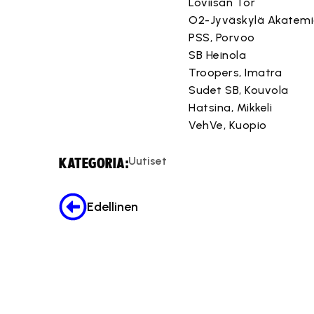
Loviisan Tor
O2-Jyväskylä Akatem
PSS, Porvoo
SB Heinola
Troopers, Imatra
Sudet SB, Kouvola
Hatsina, Mikkeli
VehVe, Kuopio
Uutiset
KATEGORIA:
Edellinen