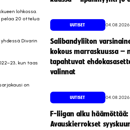
kkueen lohkossa.
 pelaa 20 ottelua
04.08.2026
UUTISET
Salibandyliiton varsinain
in yhdessä Divarin
kokous marraskuussa – 
tapahtuvat ehdokasasette
2022–23, kun taas
valinnat
sarjakausi on
04.08.2026
UUTISET
F-liigan alku häämöttää:
Avauskierrokset syyskuu