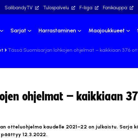
SalibandyTV
Tulospalvelu
F-liiga
Fanikauppa
Sarjat
Harrastaminen
Maajoukkueet
et
Tässä Suomisarjan lohkojen ohjelmat – kaikkiaan 376 ot
ojen ohjelmat – kaikkiaan 37
an otteluohjelma kaudelle 2021–22 on julkaistu. Sarja k
a päättyy 12.3.2022.