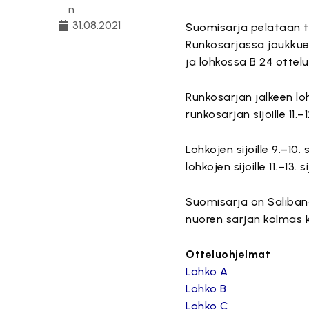
n
31.08.2021
Suomisarja pelataan tu
Runkosarjassa joukkue
ja lohkossa B 24 ottel
Runkosarjan jälkeen loh
runkosarjan sijoille 11.
Lohkojen sijoille 9.–1
lohkojen sijoille 11.–1
Suomisarja on Saliband
nuoren sarjan kolmas k
Otteluohjelmat
Lohko A
Lohko B
Lohko C