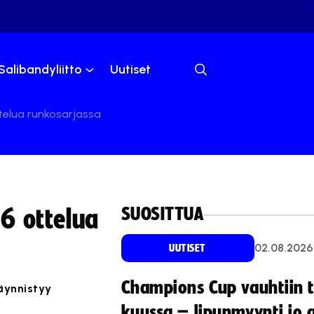
Salibandyliitto
Uutiset
telua runkosarjassa
SUOSITTUA
6 ottelua
02.08.2026
UUTISET
Champions Cup vauhtiin 
äynnistyy
kuussa – lipunmyynti jo 