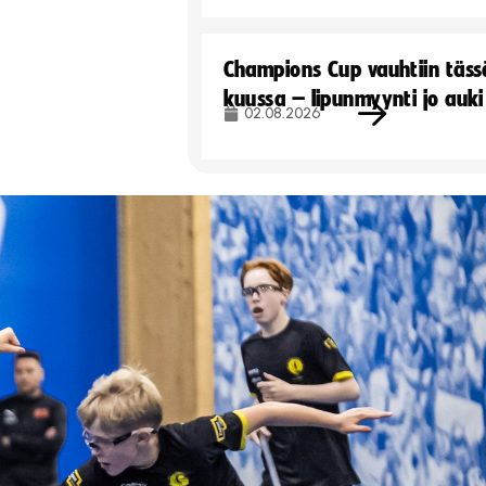
Champions Cup vauhtiin täss
kuussa – lipunmyynti jo auki
02.08.2026