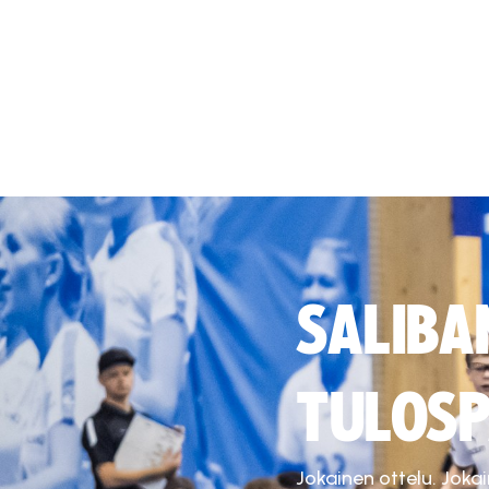
SALIBA
TULOSP
Jokainen ottelu. Joka