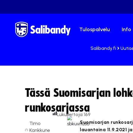
Tulospalvelu
Info
Salibandy.fi
Uutis
Tässä Suomisarjan lohk
runkosarjassa
Lukukertoja:
169
Suomisarjan runkosarj
Timo
lauantaina 11.9.2021 j
Kankkune