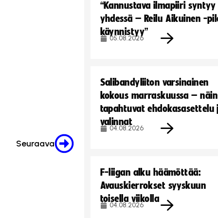
“Kannustava ilmapiiri syntyy
yhdessä – Reilu Aikuinen -pil
käynnistyy”
05.08.2026
Salibandyliiton varsinainen
kokous marraskuussa – näin
tapahtuvat ehdokasasettelu 
valinnat
04.08.2026
Seuraava
F-liigan alku häämöttää:
Avauskierrokset syyskuun
toisella viikolla
04.08.2026