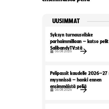
UUSIMMAT
Syksyn turnausvilske
parhaimmillaan – katso pelit
SalibandyTV:stä
06.08.2026
Pelipassit kaudelle 2026–27
myynnissä – hanki ennen
ensimmäistä peliä
06.08.2026