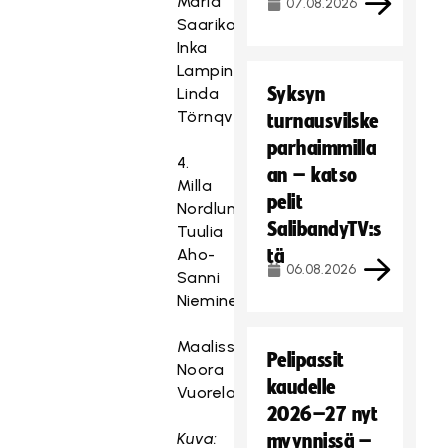
Maria
07.08.2026
Saarikoski,
Inka
Lampinen-
Syksyn
Linda
Törnqvist
turnausvilske
parhaimmilla
4.
an – katso
Milla
pelit
Nordlund-
SalibandyTV:s
Tuulia
Aho-
tä
06.08.2026
Sanni
Nieminen
Maalissa
Pelipassit
Noora
kaudelle
Vuorela.
2026–27 nyt
Kuva:
myynnissä –