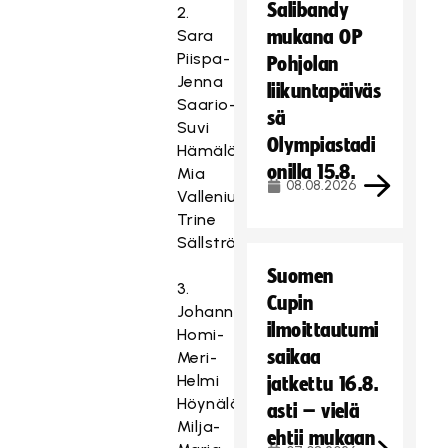
Salibandy
2.
Sara
mukana OP
Piispa-
Pohjolan
Jenna
liikuntapäiväs
Saario-
sä
Suvi
Olympiastadi
Hämäläinen,
onilla 15.8.
Mia
08.08.2026
Vallenius-
Trine
Sällström
Suomen
3.
Cupin
Johanna
ilmoittautumi
Homi-
saikaa
Meri-
Helmi
jatkettu 16.8.
Höynälä-
asti – vielä
Milja-
ehtii mukaan