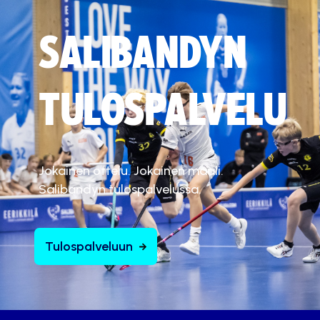
SALIBANDYN
TULOSPALVELU
Jokainen ottelu. Jokainen maali.
Salibandyn tulospalvelussa.
Tulospalveluun