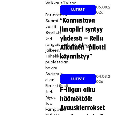
VeikkausTV:ssä.
05.08.2
UUTISET
026
Perjantaina
“Kannustava
Suomi
voitti
ilmapiiri syntyy
Sveitsin
yhdessä – Reilu
5-4
rangaistuslaukauskisan
Aikuinen -pilotti
jälkeen.
käynnistyy”
Tshekki
puolestaan
hävisi
Sveitsille
04.08.2
UUTISET
eilen
026
Eerikkilässä
F-liigan alku
3-4.
Myös
häämöttää:
tuo
Avauskierrokset
kamppailu