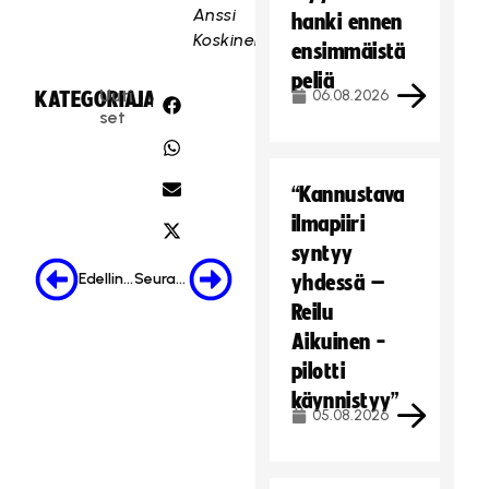
Anssi
hanki ennen
Koskinen
ensimmäistä
peliä
Uuti
06.08.2026
KATEGORIA:
JAA:
set
“Kannustava
ilmapiiri
syntyy
Edellinen
Seuraava
yhdessä –
Reilu
Aikuinen -
pilotti
käynnistyy”
05.08.2026