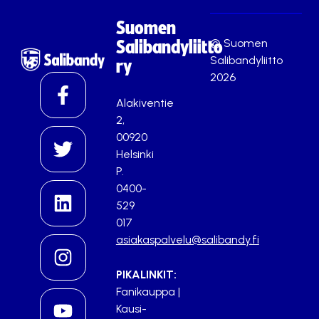
Suomen
© Suomen
Salibandyliitto
Salibandyliitto
ry
2026
Alakiventie
2,
00920
Helsinki
P.
0400-
529
017
asiakaspalvelu@salibandy.fi
PIKALINKIT:
Fanikauppa
|
Kausi-