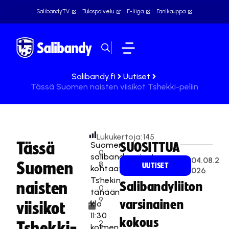
SalibandyTV
Tulospalvelu
F-liiga
Fanikauppa
Salibandy.fi
Uutiset
Tässä Suomen naisten viisikot Tshekki-peliin
Lukukertoja:
145
Tässä
Suomen
SUOSITTUA
0
salibandynaiset
04.08.2
Suomen
8
UUTISET
kohtaavat
026
.
Tshekin
naisten
Salibandyliiton
0
tänään
9
varsinainen
klo
viisikot
.
11:30
kokous
2
Tshekki-
kolmen