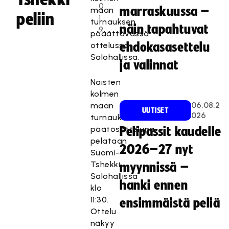
0
marraskuussa –
maan
peliin
1
turnauksen
näin tapahtuvat
9
pääättävässä
ottelussa
ehdokasasettelu
Salohallissa.
ja valinnat
Naisten
kolmen
06.08.2
maan
UUTISET
026
turnauksen
päätösotteluna
Pelipassit kaudelle
pelataan
2026–27 nyt
Suomi-
Tshekki
myynnissä –
Salohallissa
hanki ennen
klo
11:30.
ensimmäistä peliä
Ottelu
näkyy