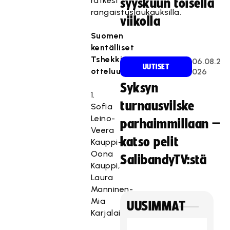
ratkesi
syyskuun toisella
rangaistuslaukauksilla.
viikolla
Suomen
kentälliset
Tshekki-
06.08.2
UUTISET
otteluun
026
Syksyn
1.
turnausvilske
Sofia
Leino-
parhaimmillaan –
Veera
katso pelit
Kauppi-
Oona
SalibandyTV:stä
Kauppi,
Laura
Manninen-
Mia
UUSIMMAT
Karjalainen