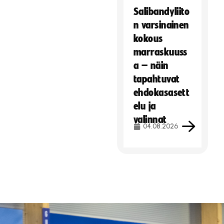
Salibandyliito
n varsinainen
kokous
marraskuuss
a – näin
tapahtuvat
ehdokasasett
elu ja
valinnat
04.08.2026